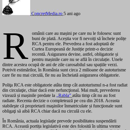
ConcretMedia.ro
5 ani ago
R
omânii care au mașini pe care nu le folosesc sunt
buni de plată. Aceștia vor fi nevoiți să încheie polițe
RCA pentru ele. Prevedrea a fost adoptată de
Curtea Europeană de Justiție printr-o decizie
recentă. Asigurarea devine, astfel, obligatorie și
pentru mașinile care nu se află în circulație. Unele
dintre acestea ocupă de ani de zile carosabilul sau spațiile verzi.
Potrivit estimărilor, în România sunt circa 2 milioane de autoturisme
care fie nu mai circulă, fie nu au încheiată asigurarea obligatorie.
Poliţa RCA este obligatorie atâta timp cât autoturismul n-a fost radiat
din circulaţie, chiar dacă este nefuncţional. Mai mult, prevederea
vizează și mașinile predate la
„Rabla”
atâta timp cât nu au fost
radiate. Recenta decizie o completează pe cea din 2018. Aceasta
stabileşte că proprietarii maşinilor înmatriculate și funcţionale sunt
obligaţi să aibă RCA chiar dacă nu circulă cu ele.
În România, actuala legislație prevede posibilitatea suspendării
RCA. Această portița legislativă este des folosită în ultima vreme