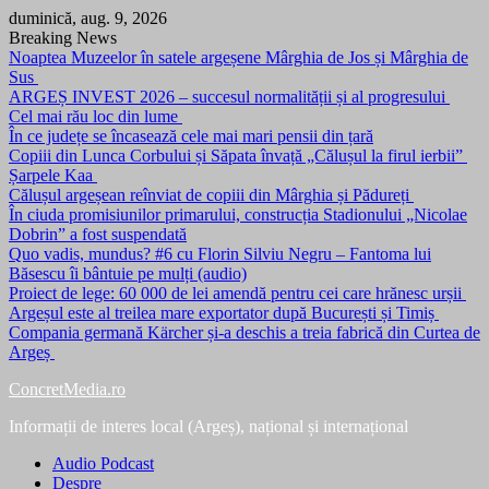
Skip
duminică, aug. 9, 2026
to
Breaking News
content
Noaptea Muzeelor în satele argeșene Mârghia de Jos și Mârghia de
Sus
ARGEȘ INVEST 2026 – succesul normalității și al progresului
Cel mai rău loc din lume
În ce județe se încasează cele mai mari pensii din țară
Copiii din Lunca Corbului și Săpata învață „Călușul la firul ierbii”
Șarpele Kaa
Călușul argeșean reînviat de copiii din Mârghia și Pădureți
În ciuda promisiunilor primarului, construcția Stadionului „Nicolae
Dobrin” a fost suspendată
Quo vadis, mundus? #6 cu Florin Silviu Negru – Fantoma lui
Băsescu îi bântuie pe mulți (audio)
Proiect de lege: 60 000 de lei amendă pentru cei care hrănesc urșii
Argeșul este al treilea mare exportator după București și Timiș
Compania germană Kärcher și-a deschis a treia fabrică din Curtea de
Argeș
ConcretMedia.ro
Informații de interes local (Argeș), național și internațional
Audio Podcast
Despre