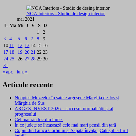
NOA Interiors - Studio de design interior
mai 2021
L
Ma
Mi
J
V
S
D
1
2
3
4
5
6
7
8
9
10
11
12
13
14
15
16
17
18
19
20
21
22
23
24
25
26
27
28
29
30
31
« apr.
iun. »
Articole recente
Noaptea Muzeelor în satele argeșene Mârghia de Jos și
Mârghia de Sus
ARGEȘ INVEST 2026 – succesul normalității și al
progresului
Cel mai rău loc din lume
În ce județe se încasează cele mai mari pensii din țară
Copiii din Lunca Corbului și Săpata învață „Călușul la firul
ierbii”