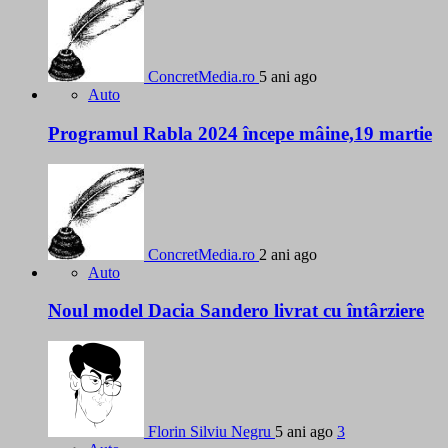
ConcretMedia.ro
5 ani ago
Auto
Programul Rabla 2024 începe mâine,19 martie
ConcretMedia.ro
2 ani ago
Auto
Noul model Dacia Sandero livrat cu întârziere
Florin Silviu Negru
5 ani ago
3