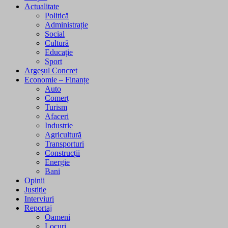
Actualitate
Politică
Administrație
Social
Cultură
Educație
Sport
Argeșul Concret
Economie – Finanțe
Auto
Comerț
Turism
Afaceri
Industrie
Agricultură
Transporturi
Construcții
Energie
Bani
Opinii
Justiție
Interviuri
Reportaj
Oameni
Locuri