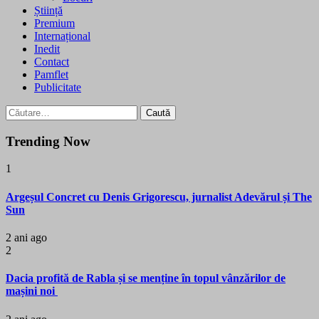
Știință
Premium
Internațional
Inedit
Contact
Pamflet
Publicitate
Caută
după:
Trending Now
1
Argeșul Concret cu Denis Grigorescu, jurnalist Adevărul și The
Sun
2 ani ago
2
Dacia profită de Rabla și se menține în topul vânzărilor de
mașini noi