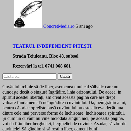
ConcretMedia.ro
5 ani ago
TEATRUL INDEPENDENT PITEȘTI
Strada Teiuleanu, Bloc 48, subsol
Rezervări la tel. 0741 068 681
Caută
după:
Cuvântul trebuie să fie liber, asemenea unui cal sălbatic care nu
cunoaște decât o singură îngrădire, linia orizontului. De aceea, în
spiritul acestei libertăți, am creat această pagină care are drept
valoare fundamentală neîngrădirea cuvântului. Da, neîngrădirea lui,
pentru că orice opreliște pusă cuvântului nu este altceva decât una
dintre cele mai perverse forme de închisoare, închisoarea spiritului.
Și cum un cuvânt nu vine niciodată singur, aici, pe această pagină,
voi da frâu liber hergheliei, hergheliei de cuvinte. Așadar, să zburde
cuvintele! Să gândim și să rostim liber, oameni buni!