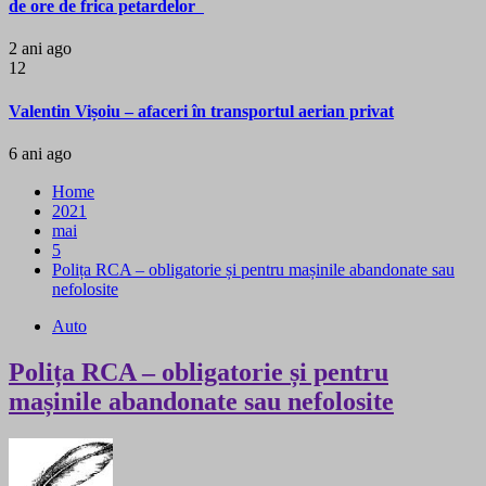
de ore de frica petardelor
2 ani ago
12
Valentin Vișoiu – afaceri în transportul aerian privat
6 ani ago
Home
2021
mai
5
Polița RCA – obligatorie și pentru mașinile abandonate sau
nefolosite
Auto
Polița RCA – obligatorie și pentru
mașinile abandonate sau nefolosite