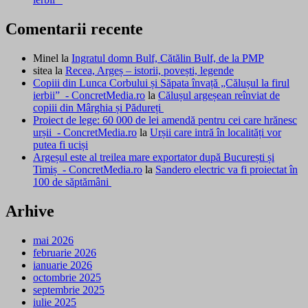
Comentarii recente
Minel
la
Ingratul domn Bulf, Cătălin Bulf, de la PMP
sitea
la
Recea, Argeș – istorii, povești, legende
Copiii din Lunca Corbului și Săpata învață „Călușul la firul
ierbii” - ConcretMedia.ro
la
Călușul argeșean reînviat de
copiii din Mârghia și Pădureți
Proiect de lege: 60 000 de lei amendă pentru cei care hrănesc
urșii - ConcretMedia.ro
la
Urșii care intră în localități vor
putea fi uciși
Argeșul este al treilea mare exportator după București și
Timiș - ConcretMedia.ro
la
Sandero electric va fi proiectat în
100 de săptămâni
Arhive
mai 2026
februarie 2026
ianuarie 2026
octombrie 2025
septembrie 2025
iulie 2025