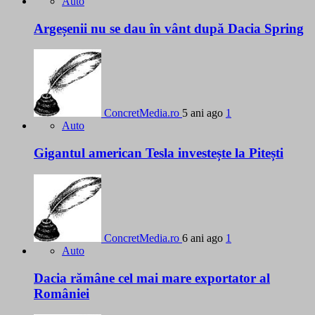
Auto
Argeșenii nu se dau în vânt după Dacia Spring
ConcretMedia.ro
5 ani ago
1
Auto
Gigantul american Tesla investește la Pitești
ConcretMedia.ro
6 ani ago
1
Auto
Dacia rămâne cel mai mare exportator al
României