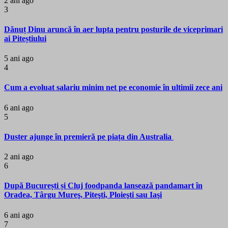
2 ani ago
3
Dănuț Dinu aruncă în aer lupta pentru posturile de viceprimari
ai Piteștiului
5 ani ago
4
Cum a evoluat salariu minim net pe economie în ultimii zece ani
6 ani ago
5
Duster ajunge în premieră pe piața din Australia
2 ani ago
6
După București și Cluj foodpanda lansează pandamart în
Oradea, Târgu Mureş, Piteşti, Ploieşti sau Iaşi
6 ani ago
7