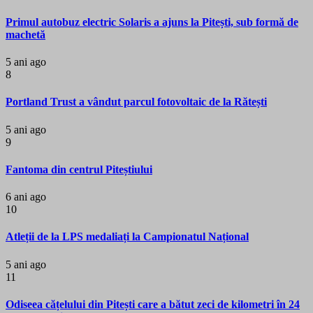
Primul autobuz electric Solaris a ajuns la Pitești, sub formă de
machetă
5 ani ago
8
Portland Trust a vândut parcul fotovoltaic de la Rătești
5 ani ago
9
Fantoma din centrul Piteștiului
6 ani ago
10
Atleții de la LPS medaliați la Campionatul Național
5 ani ago
11
Odiseea cățelului din Pitești care a bătut zeci de kilometri în 24