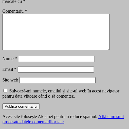
marcate cu
*
Comentariu
*
Nume
*
Email
*
Site web
Salvează-mi numele, emailul și site-ul web în acest navigator
pentru data viitoare când o să comentez.
Acest site folosește Akismet pentru a reduce spamul.
Află cum sunt
procesate datele comentariilor tale
.