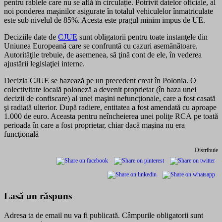
pentru rablele care nu se află în circulație. Potrivit datelor oficiale, al
noi ponderea mașinilor asigurate în totalul vehiculelor înmatriculate
este sub nivelul de 85%. Acesta este pragul minim impus de UE.
Deciziile date de
CJUE
sunt obligatorii pentru toate instanţele din
Uniunea Europeană care se confruntă cu cazuri asemănătoare.
Autorităţile trebuie, de asemenea, să ţină cont de ele, în vederea
ajustării legislaţiei interne.
Decizia CJUE se bazează pe un precedent creat în Polonia. O
colectivitate locală poloneză a devenit proprietar (în baza unei
decizii de confiscare) al unei maşini nefuncţionale, care a fost casată
şi radiată ulterior. După radiere, entitatea a fost amendată cu aproape
1.000 de euro. Aceasta pentru neîncheierea unei poliţe RCA pe toată
perioada în care a fost proprietar, chiar dacă maşina nu era
funcţională
Distribuie
Lasă un răspuns
Adresa ta de email nu va fi publicată.
Câmpurile obligatorii sunt