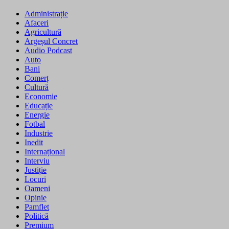
Administrație
Afaceri
Agricultură
Argeșul Concret
Audio Podcast
Auto
Bani
Comerț
Cultură
Economie
Educație
Energie
Fotbal
Industrie
Inedit
Internațional
Interviu
Justiție
Locuri
Oameni
Opinie
Pamflet
Politică
Premium