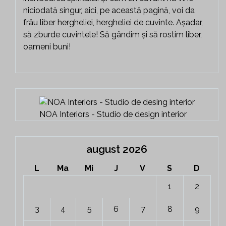
niciodată singur, aici, pe această pagină, voi da
frâu liber hergheliei, hergheliei de cuvinte. Așadar,
să zburde cuvintele! Să gândim și să rostim liber,
oameni buni!
NOA Interiors - Studio de design interior
august 2026
L
Ma
Mi
J
V
S
D
1
2
3
4
5
6
7
8
9