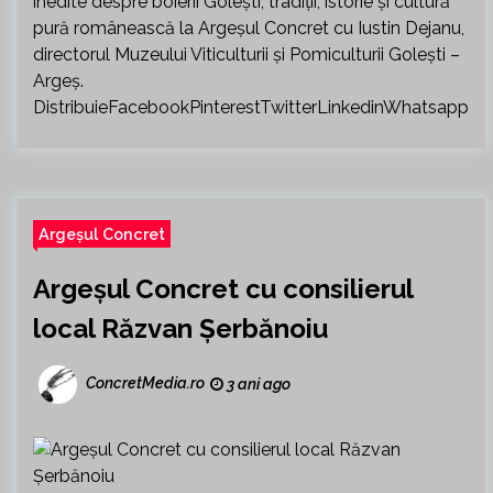
inedite despre boierii Golești, tradiții, istorie și cultură
pură românească la Argeșul Concret cu Iustin Dejanu,
directorul Muzeului Viticulturii și Pomiculturii Golești –
Argeș.
DistribuieFacebookPinterestTwitterLinkedinWhatsapp
Argeșul Concret
Argeșul Concret cu consilierul
local Răzvan Șerbănoiu
ConcretMedia.ro
3 ani ago