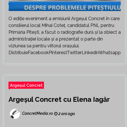
O ediție eveniment a emisiunii Argeșul Concret în care
consilierul local Mihai Coteț, candidatul PNL pentru
Primăria Pitești, a făcut o radiografie dură și la obiect a
administrației locale și a prezentat o parte din
viziunea sa pentru viitorul orașului.
DistribuieFacebookPinterestTwitterLinkedinWhatsapp
Argeșul Concret
Argeșul Concret cu Elena Iagăr
ConcretMedia.ro
2 ani ago