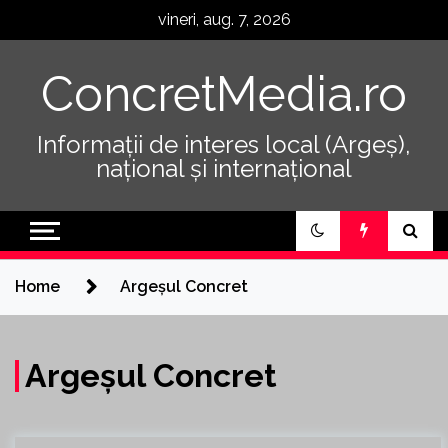
Skip
vineri, aug. 7, 2026
to
content
ConcretMedia.ro
Informații de interes local (Argeș),
național și internațional
Home
Argeșul Concret
Argeșul Concret