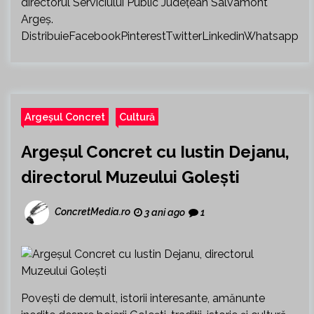
directorul Serviciului Public Județean Salvamont
Argeș.
DistribuieFacebookPinterestTwitterLinkedinWhatsapp
Argeșul Concret
Cultură
Argeșul Concret cu Iustin Dejanu,
directorul Muzeului Golești
ConcretMedia.ro
3 ani ago
1
Povești de demult, istorii interesante, amănunte