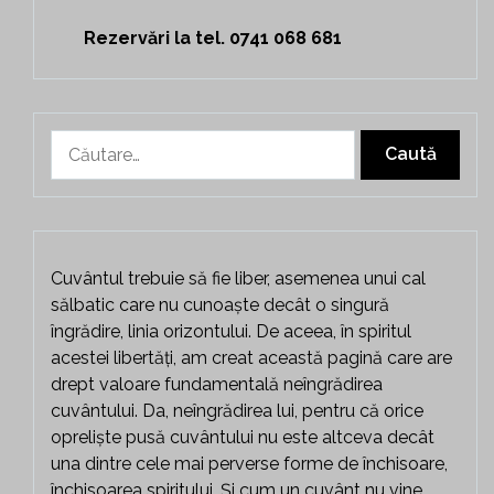
Rezervări la tel. 0741 068 681
Caută
după:
Cuvântul trebuie să fie liber, asemenea unui cal
sălbatic care nu cunoaște decât o singură
îngrădire, linia orizontului. De aceea, în spiritul
acestei libertăți, am creat această pagină care are
drept valoare fundamentală neîngrădirea
cuvântului. Da, neîngrădirea lui, pentru că orice
opreliște pusă cuvântului nu este altceva decât
una dintre cele mai perverse forme de închisoare,
închisoarea spiritului. Și cum un cuvânt nu vine