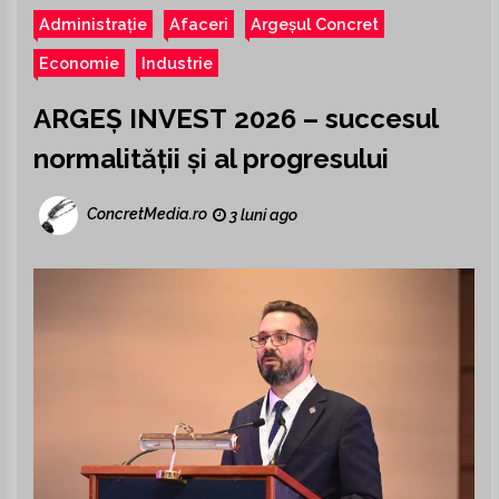
Administrație
Afaceri
Argeșul Concret
Economie
Industrie
ARGEȘ INVEST 2026 – succesul
normalității și al progresului
ConcretMedia.ro
3 luni ago