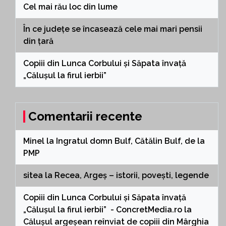
Cel mai rău loc din lume
În ce județe se încasează cele mai mari pensii
din țară
Copiii din Lunca Corbului și Săpata învață
„Călușul la firul ierbii”
Comentarii recente
Minel
la
Ingratul domn Bulf, Cătălin Bulf, de la
PMP
sitea
la
Recea, Argeș – istorii, povești, legende
Copiii din Lunca Corbului și Săpata învață
„Călușul la firul ierbii” - ConcretMedia.ro
la
Călușul argeșean reînviat de copiii din Mârghia