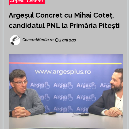
Argeșul Concret
Argeșul Concret cu Mihai Coteț,
candidatul PNL la Primăria Pitești
ConcretMedia.ro
2 ani ago