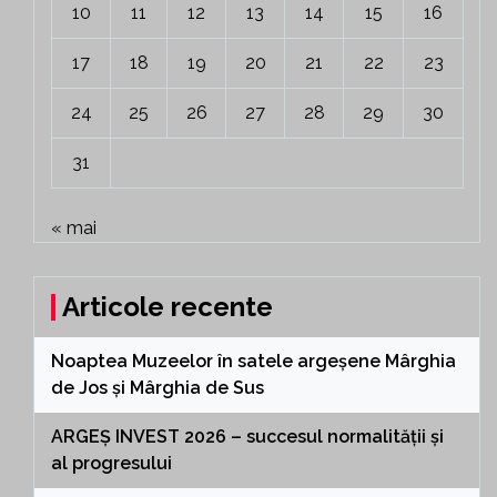
10
11
12
13
14
15
16
17
18
19
20
21
22
23
24
25
26
27
28
29
30
31
« mai
Articole recente
Noaptea Muzeelor în satele argeșene Mârghia
de Jos și Mârghia de Sus
ARGEȘ INVEST 2026 – succesul normalității și
al progresului