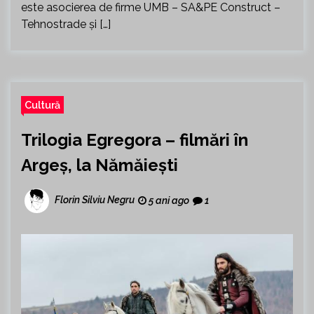
este asocierea de firme UMB – SA&PE Construct –
Tehnostrade și […]
Cultură
Trilogia Egregora – filmări în
Argeș, la Nămăiești
Florin Silviu Negru
5 ani ago
1