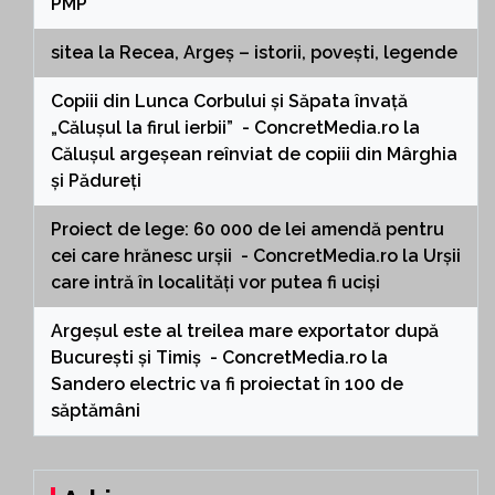
PMP
sitea
la
Recea, Argeș – istorii, povești, legende
Copiii din Lunca Corbului și Săpata învață
„Călușul la firul ierbii” - ConcretMedia.ro
la
Călușul argeșean reînviat de copiii din Mârghia
și Pădureți
Proiect de lege: 60 000 de lei amendă pentru
cei care hrănesc urșii - ConcretMedia.ro
la
Urșii
care intră în localități vor putea fi uciși
Argeșul este al treilea mare exportator după
București și Timiș - ConcretMedia.ro
la
Sandero electric va fi proiectat în 100 de
săptămâni