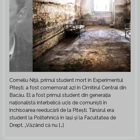
Corneliu Niţă, primul student mort în Experimentul
Piteşti, a fost comemorat azi în Cimitirul Central din
Bacău. El a fost primul student din generaţia
naţionalistă interbelică ucis de comunişti în
închisoarea reeducării de la Piteşti. Tânărul era
student la Politehnică în Iaşi şi la Facultatea de
Drept. „Văzând că nu […]