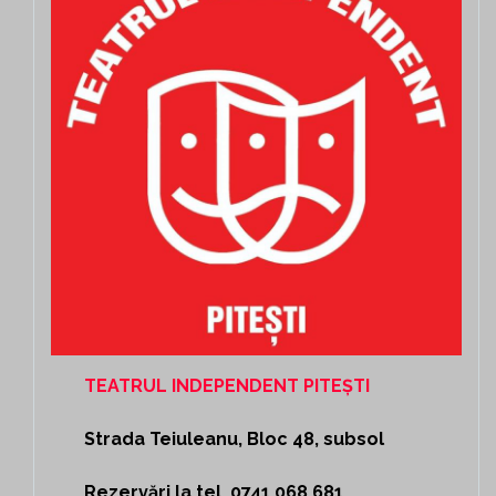
TEATRUL INDEPENDENT PITEȘTI
Strada Teiuleanu, Bloc 48, subsol
Rezervări la tel. 0741 068 681