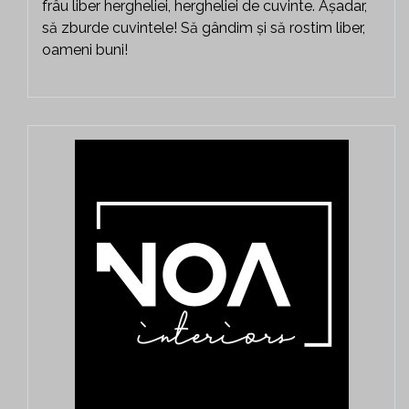
frâu liber hergheliei, hergheliei de cuvinte. Așadar,
să zburde cuvintele! Să gândim și să rostim liber,
oameni buni!