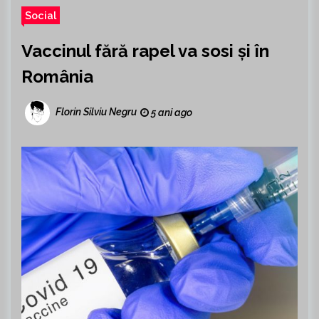
Social
Vaccinul fără rapel va sosi și în
România
Florin Silviu Negru
5 ani ago