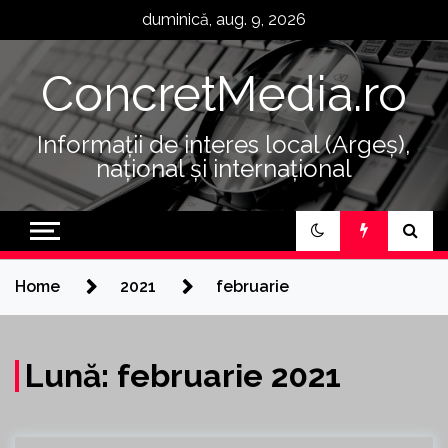
Skip
duminică, aug. 9, 2026
to
content
ConcretMedia.ro
Informații de interes local (Argeș),
național și internațional
Home
2021
februarie
Lună:
februarie 2021