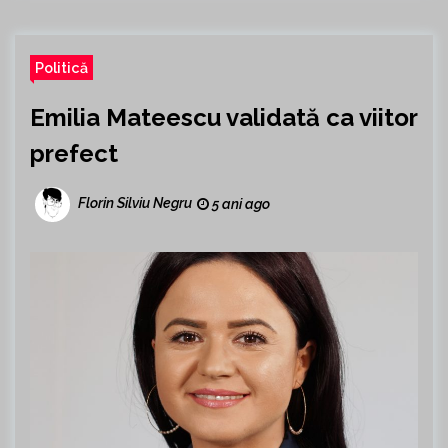
Politică
Emilia Mateescu validată ca viitor
prefect
Florin Silviu Negru
5 ani ago