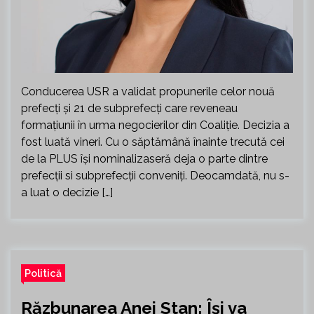
Conducerea USR a validat propunerile celor nouă
prefecți și 21 de subprefecți care reveneau
formațiunii în urma negocierilor din Coaliție. Decizia a
fost luată vineri. Cu o săptămână înainte trecută cei
de la PLUS își nominalizaseră deja o parte dintre
prefecții si subprefecții conveniți. Deocamdată, nu s-
a luat o decizie […]
Politică
Răzbunarea Anei Stan: Își va