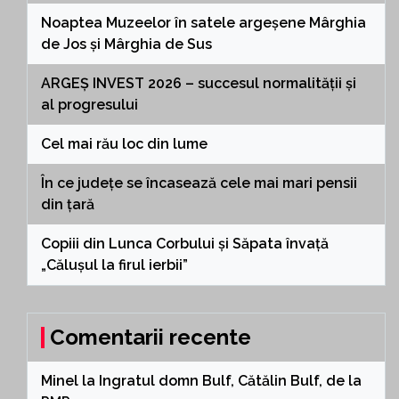
Noaptea Muzeelor în satele argeșene Mârghia
de Jos și Mârghia de Sus
ARGEȘ INVEST 2026 – succesul normalității și
al progresului
Cel mai rău loc din lume
În ce județe se încasează cele mai mari pensii
din țară
Copiii din Lunca Corbului și Săpata învață
„Călușul la firul ierbii”
Comentarii recente
Minel
la
Ingratul domn Bulf, Cătălin Bulf, de la