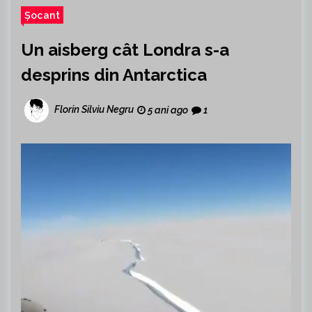
Șocant
Un aisberg cât Londra s-a
desprins din Antarctica
Florin Silviu Negru
5 ani ago
1