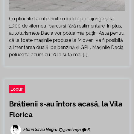
Cu plinurile făcute, noile modele pot ajunge şi la
1.300 de kilometri parcurşi fără realimentare. În plus,
autoturismele Dacia vor polua mai puţin. Asta pentru
că la toate maşinile produse la Mioveni va fi posibilă
alimentarea duală, pe benzină şi GPL. Maşinile Dacia
poluează acum cu 10 la sută mai […]
Locuri
Brătienii s-au întors acasă, la Vila
Florica
Florin Silviu Negru
5 ani ago
6