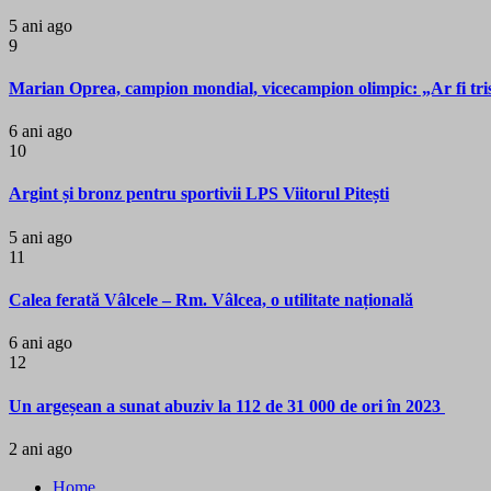
5 ani ago
9
Marian Oprea, campion mondial, vicecampion olimpic: „Ar fi trist 
6 ani ago
10
Argint și bronz pentru sportivii LPS Viitorul Pitești
5 ani ago
11
Calea ferată Vâlcele – Rm. Vâlcea, o utilitate națională
6 ani ago
12
Un argeșean a sunat abuziv la 112 de 31 000 de ori în 2023
2 ani ago
Home