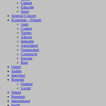
Cultură
Educație
Sport
Argeșul Concret
Economie – Finanțe
Auto
Comerț
Turism
Afaceri
Industrie
Agricultură
Transporturi
Construcții
Energie
Bani
Opinii
Justiție
Interviuri
Reportaj
Oameni
Locuri
Știință
Premium
Internațional
Inedit