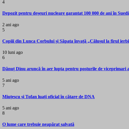
4
Depozit pentru deșeuri nucleare garantat 100 000 de ani în Sued
2 ani ago
5
Copiii din Lunca Corbului și Săpata învață „Călușul la firul ierb
10 luni ago
6
Dănuț Dinu aruncă în aer lupta pentru posturile de viceprimari ai
5 ani ago
7
Miuțescu și Tofan luați oficial în cătare de DNA
5 ani ago
8
O lume care trebuie neapărat salvată