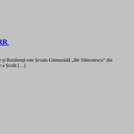
NRR
e și Reziliență este Școala Gimnazială „Ilie Stănculescu” din
e a Școlii […]