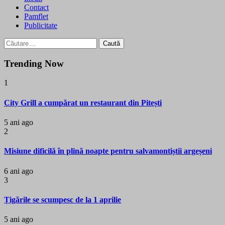
Contact
Pamflet
Publicitate
Caută
după:
Trending Now
1
City Grill a cumpărat un restaurant din Pitești
5 ani ago
2
Misiune dificilă în plină noapte pentru salvamontiștii argeșeni
6 ani ago
3
Țigările se scumpesc de la 1 aprilie
5 ani ago