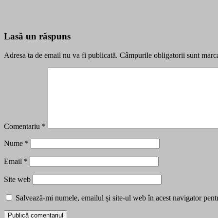
Lasă un răspuns
Adresa ta de email nu va fi publicată.
Câmpurile obligatorii sunt marc
Comentariu
*
Nume
*
Email
*
Site web
Salvează-mi numele, emailul și site-ul web în acest navigator pent