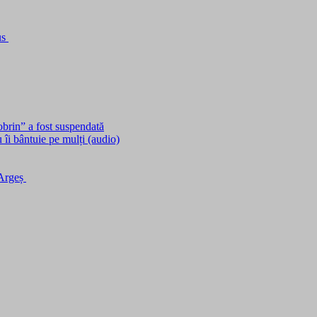
us
obrin” a fost suspendată
îi bântuie pe mulți (audio)
 Argeș