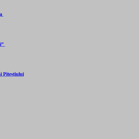
ia
ii”
 Piteștiului