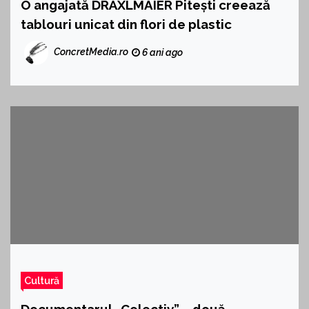
O angajată DRÄXLMAIER Pitești creează
tablouri unicat din flori de plastic
ConcretMedia.ro
6 ani ago
Cultură