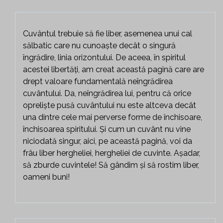
Cuvântul trebuie să fie liber, asemenea unui cal
sălbatic care nu cunoaște decât o singură
îngrădire, linia orizontului. De aceea, în spiritul
acestei libertăți, am creat această pagină care are
drept valoare fundamentală neîngrădirea
cuvântului. Da, neîngrădirea lui, pentru că orice
opreliște pusă cuvântului nu este altceva decât
una dintre cele mai perverse forme de închisoare,
închisoarea spiritului. Și cum un cuvânt nu vine
niciodată singur, aici, pe această pagină, voi da
frâu liber hergheliei, hergheliei de cuvinte. Așadar,
să zburde cuvintele! Să gândim și să rostim liber,
oameni buni!