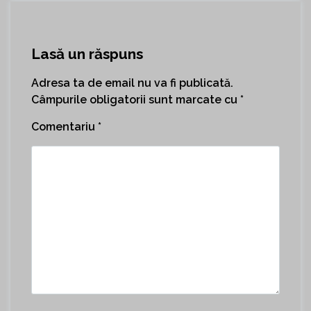
Lasă un răspuns
Adresa ta de email nu va fi publicată.
Câmpurile obligatorii sunt marcate cu
*
Comentariu
*