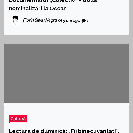
Documentarul „Colectiv” – două
nominalizări la Oscar
Florin Silviu Negru
5 ani ago
1
Cultură
Lectura de duminică: „Fii binecuvântat!”,