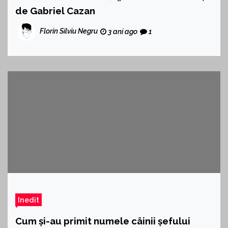
de Gabriel Cazan
Florin Silviu Negru
3 ani ago
1
Inedit
Cum și-au primit numele câinii șefului