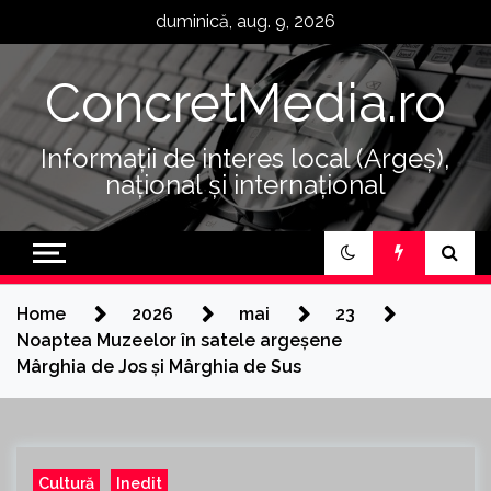
Skip
duminică, aug. 9, 2026
to
content
ConcretMedia.ro
Informații de interes local (Argeș),
național și internațional
Home
2026
mai
23
Noaptea Muzeelor în satele argeșene
Mârghia de Jos și Mârghia de Sus
Cultură
Inedit