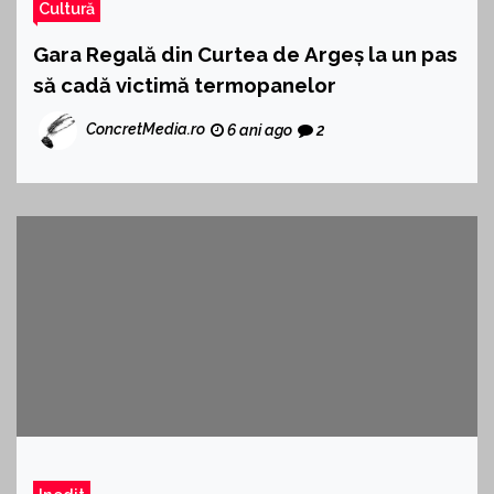
Cultură
Gara Regală din Curtea de Argeș la un pas
să cadă victimă termopanelor
ConcretMedia.ro
6 ani ago
2