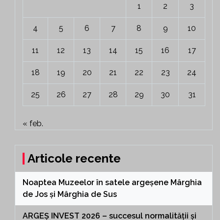
1
2
3
4
5
6
7
8
9
10
11
12
13
14
15
16
17
18
19
20
21
22
23
24
25
26
27
28
29
30
31
« feb.
Articole recente
Noaptea Muzeelor în satele argeșene Mârghia
de Jos și Mârghia de Sus
ARGEȘ INVEST 2026 – succesul normalității și