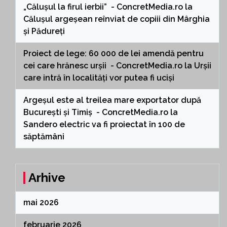
„Călușul la firul ierbii” - ConcretMedia.ro
la
Călușul argeșean reînviat de copiii din Mârghia
și Pădureți
Proiect de lege: 60 000 de lei amendă pentru
cei care hrănesc urșii - ConcretMedia.ro
la
Urșii
care intră în localități vor putea fi uciși
Argeșul este al treilea mare exportator după
București și Timiș - ConcretMedia.ro
la
Sandero electric va fi proiectat în 100 de
săptămâni
Arhive
mai 2026
februarie 2026