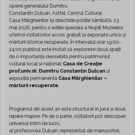
operei generalului Dumitru
Constantin Dulcan. Astfel, Centrul Cultural
Casa Mârghienilor își deschide porțile sâmbătă, 23
mai 2026, pentru o ediție specială a Nopții Muzeelor,
oferind vizitatorilor acces gratuit la exponate unice și
mărturii istorice recuperate. În intervalul orar 19:00-
24:00 publicul este invitat să exploreze două spații
de o importanță deosebită pentru patrimoniul
cultural local și național:
Casa de Creație
prof.univ.dr. Dumitru Constantin Dulcan
și
expoziția permanentă
Casa Mârghienilor –
mărturii recuperate
.
Programul din acest an este structurat în jurul a două
repere majore. Pe de o parte, vizitatorii pot descoperi
universul intim de lucru
al profesorului Dulcan, reprezentat de manuscrise,