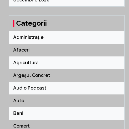
Categorii
Administrație
Afaceri
Agricultură
Argeșul Concret
Audio Podcast
Auto
Bani
Comerț