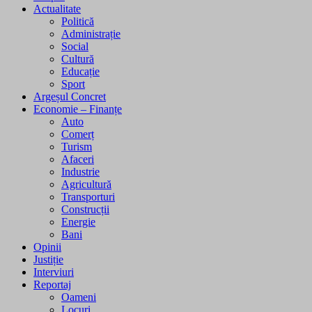
Actualitate
Politică
Administrație
Social
Cultură
Educație
Sport
Argeșul Concret
Economie – Finanțe
Auto
Comerț
Turism
Afaceri
Industrie
Agricultură
Transporturi
Construcții
Energie
Bani
Opinii
Justiție
Interviuri
Reportaj
Oameni
Locuri