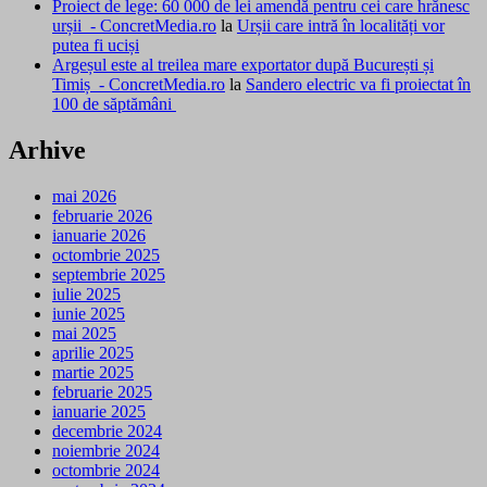
Proiect de lege: 60 000 de lei amendă pentru cei care hrănesc
urșii - ConcretMedia.ro
la
Urșii care intră în localități vor
putea fi uciși
Argeșul este al treilea mare exportator după București și
Timiș - ConcretMedia.ro
la
Sandero electric va fi proiectat în
100 de săptămâni
Arhive
mai 2026
februarie 2026
ianuarie 2026
octombrie 2025
septembrie 2025
iulie 2025
iunie 2025
mai 2025
aprilie 2025
martie 2025
februarie 2025
ianuarie 2025
decembrie 2024
noiembrie 2024
octombrie 2024