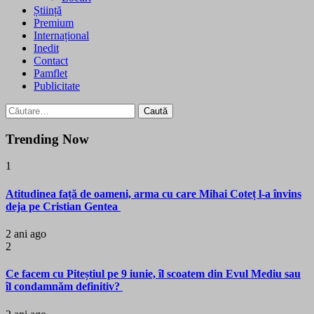
Știință
Premium
Internațional
Inedit
Contact
Pamflet
Publicitate
Caută
după:
Trending Now
1
Atitudinea față de oameni, arma cu care Mihai Coteț l-a învins
deja pe Cristian Gentea
2 ani ago
2
Ce facem cu Piteștiul pe 9 iunie, îl scoatem din Evul Mediu sau
îl condamnăm definitiv?