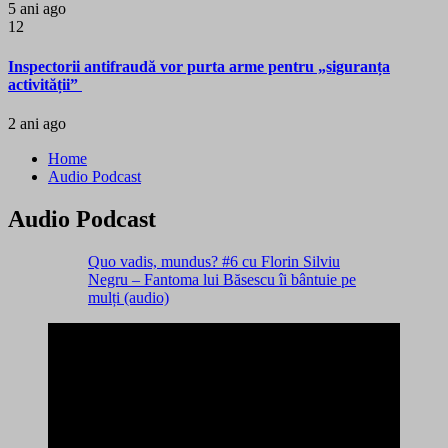
5 ani ago
12
Inspectorii antifraudă vor purta arme pentru „siguranța
activității”
2 ani ago
Home
Audio Podcast
Audio Podcast
Quo vadis, mundus? #6 cu Florin Silviu
Negru – Fantoma lui Băsescu îi bântuie pe
mulți (audio)