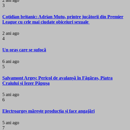
2 ani ago
3
Cotidian britanic: Adrian Mutu, printre jucătorii din Premier
League cu cele mai ciudate obiceiuri sexuale
2 ani ago
4
Un oraș care se sufocă
6 ani ago
5
Salvamont Argeș: Pericol de avalanșă în Făgăraș, Piatra
Craiului și Iezer Păpușa
5 ani ago
6
Electroargeș mărește producția și face angajări
5 ani ago
7