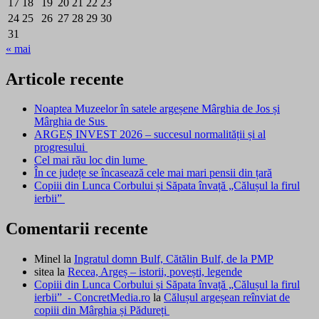
17
18
19
20
21
22
23
24
25
26
27
28
29
30
31
« mai
Articole recente
Noaptea Muzeelor în satele argeșene Mârghia de Jos și
Mârghia de Sus
ARGEȘ INVEST 2026 – succesul normalității și al
progresului
Cel mai rău loc din lume
În ce județe se încasează cele mai mari pensii din țară
Copiii din Lunca Corbului și Săpata învață „Călușul la firul
ierbii”
Comentarii recente
Minel
la
Ingratul domn Bulf, Cătălin Bulf, de la PMP
sitea
la
Recea, Argeș – istorii, povești, legende
Copiii din Lunca Corbului și Săpata învață „Călușul la firul
ierbii” - ConcretMedia.ro
la
Călușul argeșean reînviat de
copiii din Mârghia și Pădureți