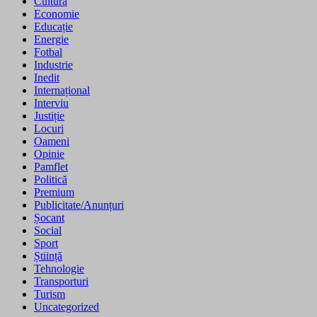
Cultură
Economie
Educație
Energie
Fotbal
Industrie
Inedit
Internațional
Interviu
Justiție
Locuri
Oameni
Opinie
Pamflet
Politică
Premium
Publicitate/Anunțuri
Șocant
Social
Sport
Știință
Tehnologie
Transporturi
Turism
Uncategorized