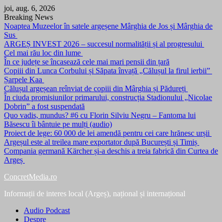
Skip
joi, aug. 6, 2026
to
Breaking News
content
Noaptea Muzeelor în satele argeșene Mârghia de Jos și Mârghia de
Sus
ARGEȘ INVEST 2026 – succesul normalității și al progresului
Cel mai rău loc din lume
În ce județe se încasează cele mai mari pensii din țară
Copiii din Lunca Corbului și Săpata învață „Călușul la firul ierbii”
Șarpele Kaa
Călușul argeșean reînviat de copiii din Mârghia și Pădureți
În ciuda promisiunilor primarului, construcția Stadionului „Nicolae
Dobrin” a fost suspendată
Quo vadis, mundus? #6 cu Florin Silviu Negru – Fantoma lui
Băsescu îi bântuie pe mulți (audio)
Proiect de lege: 60 000 de lei amendă pentru cei care hrănesc urșii
Argeșul este al treilea mare exportator după București și Timiș
Compania germană Kärcher și-a deschis a treia fabrică din Curtea de
Argeș
ConcretMedia.ro
Informații de interes local (Argeș), național și internațional
Audio Podcast
Despre