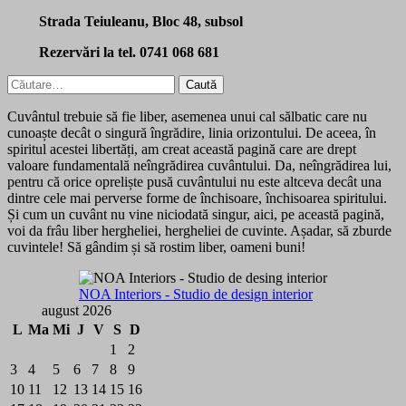
Strada Teiuleanu, Bloc 48, subsol
Rezervări la tel. 0741 068 681
Caută
după:
Cuvântul trebuie să fie liber, asemenea unui cal sălbatic care nu
cunoaște decât o singură îngrădire, linia orizontului. De aceea, în
spiritul acestei libertăți, am creat această pagină care are drept
valoare fundamentală neîngrădirea cuvântului. Da, neîngrădirea lui,
pentru că orice opreliște pusă cuvântului nu este altceva decât una
dintre cele mai perverse forme de închisoare, închisoarea spiritului.
Și cum un cuvânt nu vine niciodată singur, aici, pe această pagină,
voi da frâu liber hergheliei, hergheliei de cuvinte. Așadar, să zburde
cuvintele! Să gândim și să rostim liber, oameni buni!
NOA Interiors - Studio de design interior
august 2026
L
Ma
Mi
J
V
S
D
1
2
3
4
5
6
7
8
9
10
11
12
13
14
15
16