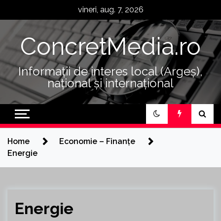
Skip
vineri, aug. 7, 2026
to
content
ConcretMedia.ro
Informații de interes local (Argeș),
național și internațional
Home
Economie – Finanțe
Energie
Energie