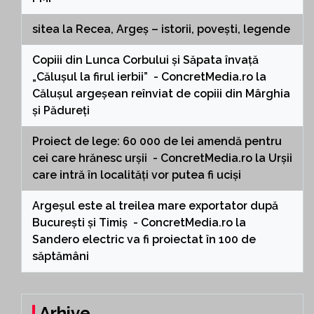
sitea
la
Recea, Argeș – istorii, povești, legende
Copiii din Lunca Corbului și Săpata învață
„Călușul la firul ierbii” - ConcretMedia.ro
la
Călușul argeșean reînviat de copiii din Mârghia
și Pădureți
Proiect de lege: 60 000 de lei amendă pentru
cei care hrănesc urșii - ConcretMedia.ro
la
Urșii
care intră în localități vor putea fi uciși
Argeșul este al treilea mare exportator după
București și Timiș - ConcretMedia.ro
la
Sandero electric va fi proiectat în 100 de
săptămâni
Arhive