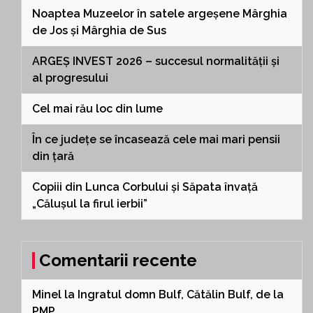
Noaptea Muzeelor în satele argeșene Mârghia
de Jos și Mârghia de Sus
ARGEȘ INVEST 2026 – succesul normalității și
al progresului
Cel mai rău loc din lume
În ce județe se încasează cele mai mari pensii
din țară
Copiii din Lunca Corbului și Săpata învață
„Călușul la firul ierbii”
Comentarii recente
Minel
la
Ingratul domn Bulf, Cătălin Bulf, de la
PMP