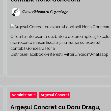
ConcretMedia.ro
3 ani ago
O foarte interesantă dezbatere despre implicațiile celor
mai recente măsuri fiscale și nu numai cu expertul
contabil Goncearu Horia.
DistribuieFacebookPinterestTwitterLinkedinWhatsapp
Administrație
Argeșul Concret
Argeșul Concret cu Doru Dragu,