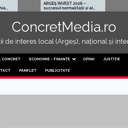
ARGEȘ INVEST 2026 –
Cel mai rău l
succesul normalității și al
progresului
ConcretMedia.ro
i de interes local (Argeș), național și int
L CONCRET
ECONOMIE – FINANȚE
OPINII
JUSTIȚIE
TACT
PAMFLET
PUBLICITATE