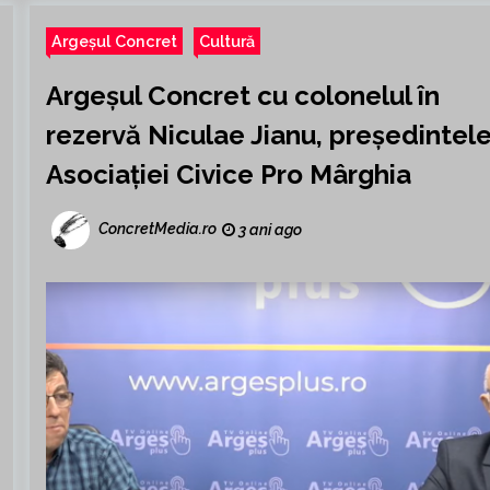
Argeșul Concret
Cultură
Argeșul Concret cu colonelul în
rezervă Niculae Jianu, președintel
Asociației Civice Pro Mârghia
ConcretMedia.ro
3 ani ago