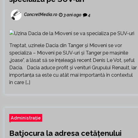
ConcretMedia.ro
3 ani ago
4
Treptat, uzinele Dacia din Tanger şi Mioveni se vor
specializa – Mioveni pe SUV-uri şi Tanger pe maşinile
„joase”, a lăsat să se înțeleagă recent Denis Le Vot, șeful
Dacia. Dacia aduce profit şi venituri Grupului Renault, iar
im­portanţa sa este cu atât mai importantă în contextul
în care […]
Administrație
Batjocura la adresa cetățenului