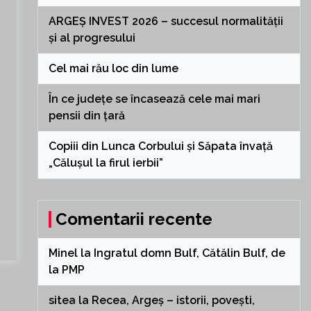
ARGEȘ INVEST 2026 – succesul normalității
și al progresului
Cel mai rău loc din lume
În ce județe se încasează cele mai mari
pensii din țară
Copiii din Lunca Corbului și Săpata învață
„Călușul la firul ierbii”
Comentarii recente
Minel
la
Ingratul domn Bulf, Cătălin Bulf, de
la PMP
sitea
la
Recea, Argeș – istorii, povești,