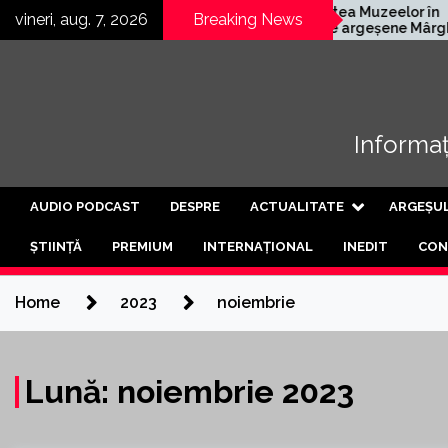
Skip
ană
Noaptea Muzeelor în
vineri, aug. 7, 2026
Breaking News
chis a treia
satele argeșene Mârghia
to
ea de
de Jos și Mârghia de Sus
content
Informați
AUDIO PODCAST
DESPRE
ACTUALITATE
ARGEȘU
ȘTIINȚĂ
PREMIUM
INTERNAȚIONAL
INEDIT
CON
Home
2023
noiembrie
Lună:
noiembrie 2023