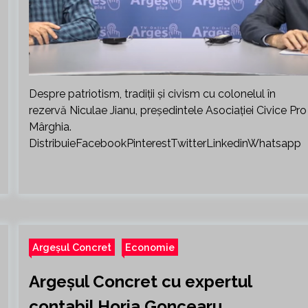
Despre patriotism, tradiții și civism cu colonelul în
rezervă Niculae Jianu, președintele Asociației Civice Pro
Mârghia.
DistribuieFacebookPinterestTwitterLinkedinWhatsapp
Argeșul Concret
Economie
Argeșul Concret cu expertul
contabil Horia Goncearu