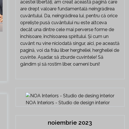
acestei libertăți, am creat această pagină care
are drept valoare fundamentală neîngrădirea
cuvântului. Da, neîngrădirea lui, pentru că orice
opreliște pusă cuvântului nu este altceva
decât una dintre cele mai perverse forme de
închisoare, închisoarea spiritului. Și cum un
cuvânt nu vine niciodată singur, aici, pe această
pagină, voi da frâu liber hergheliei, hergheliei de
cuvinte. Așadar, să zburde cuvintele! Să
gândim și să rostim liber, oameni buni!
NOA Interiors - Studio de design interior
noiembrie 2023