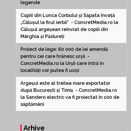
legende
Copiii din Lunca Corbului și Săpata învață
„Călușul la firul ierbii” - ConcretMedia.ro
la
Călușul argeșean reînviat de copiii din
Mârghia și Pădureți
Proiect de lege: 60 000 de lei amendă
pentru cei care hrănesc urșii -
ConcretMedia.ro
la
Urșii care intră în
localități vor putea fi uciși
Argeșul este al treilea mare exportator
după București și Timiș - ConcretMedia.ro
la
Sandero electric va fi proiectat în 100 de
săptămâni
Arhive