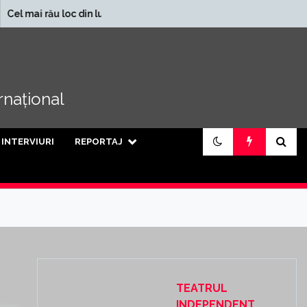
În ce județe se încasează
oc din lume
cele mai mari pensii din
țară
ernațional
INTERVIURI
REPORTAJ
TEATRUL
INDEPENDENT