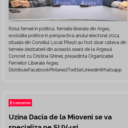
Rolul femeii în politică, femeile liberale din Argeș,
evoluțiile politice în perspectiva anului electoral 2024,
situația din Consiliul Local Pitești au fost doar câteva din
temele dezbaterii din această seară de la Argeșul
Concret cu Cristina Ghineț, președinta Organizației
Femeilor Liberale Argeș.
DistribuieFacebookPinterestTwitterLinkedinWhatsapp
Economie
Uzina Dacia de la Mioveni se va
specializa pe SUV-uri