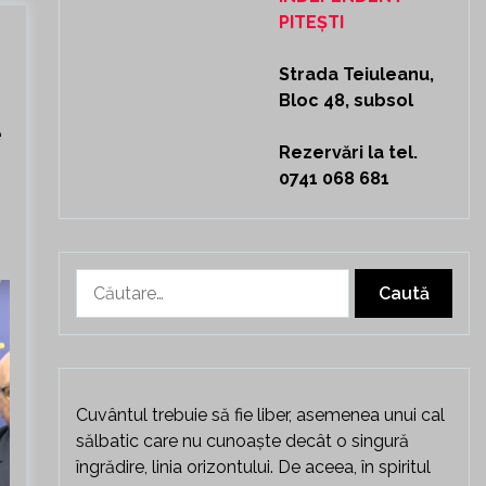
PITEȘTI
Strada Teiuleanu,
Bloc 48, subsol
e
Rezervări la tel.
0741 068 681
Caută
după:
Cuvântul trebuie să fie liber, asemenea unui cal
sălbatic care nu cunoaște decât o singură
îngrădire, linia orizontului. De aceea, în spiritul