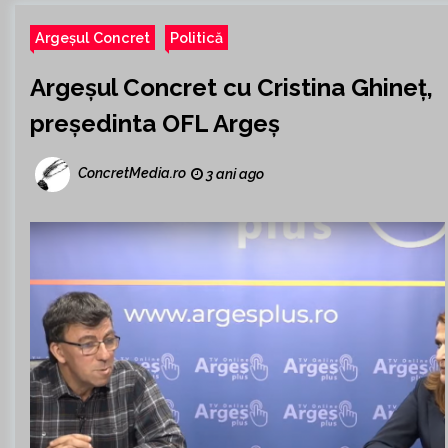
Argeșul Concret
Politică
Argeșul Concret cu Cristina Ghineț,
președinta OFL Argeș
ConcretMedia.ro
3 ani ago