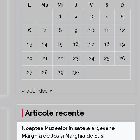
L
Ma
Mi
J
V
S
D
1
2
3
4
5
6
7
8
9
10
11
12
13
14
15
16
17
18
19
20
21
22
23
24
25
26
27
28
29
30
« oct.
dec. »
Articole recente
Noaptea Muzeelor în satele argeșene
Mârghia de Jos și Mârghia de Sus