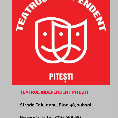
TEATRUL INDEPENDENT PITEȘTI
Strada Teiuleanu, Bloc 48, subsol
Rezervări la tel. 0741 068 681