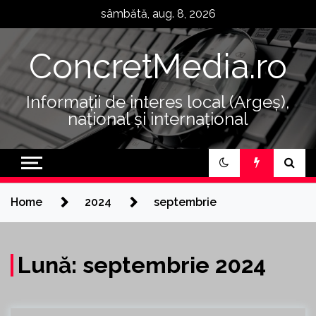
Skip
sâmbătă, aug. 8, 2026
to
content
ConcretMedia.ro
Informații de interes local (Argeș),
național și internațional
Home
2024
septembrie
Lună:
septembrie 2024