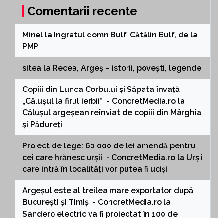
Comentarii recente
Minel
la
Ingratul domn Bulf, Cătălin Bulf, de la
PMP
sitea
la
Recea, Argeș – istorii, povești, legende
Copiii din Lunca Corbului și Săpata învață
„Călușul la firul ierbii” - ConcretMedia.ro
la
Călușul argeșean reînviat de copiii din Mârghia
și Pădureți
Proiect de lege: 60 000 de lei amendă pentru
cei care hrănesc urșii - ConcretMedia.ro
la
Urșii
care intră în localități vor putea fi uciși
Argeșul este al treilea mare exportator după
București și Timiș - ConcretMedia.ro
la
Sandero electric va fi proiectat în 100 de