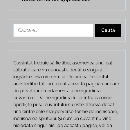
Caută
după:
Cuvântul trebuie să fie liber, asemenea unui cal
sălbatic care nu cunoaște decât o singură
îngrădire, linia orizontului. De aceea, în spiritul
acestei libertăți, am creat această pagină care are
drept valoare fundamentală neîngrădirea
cuvântului. Da, neîngrădirea lui, pentru că orice
opreliște pusă cuvântului nu este altceva decât
una dintre cele mai perverse forme de închisoare,
închisoarea spiritului. Și cum un cuvânt nu vine
niciodată singur, aici, pe această pagină, voi da