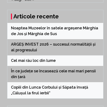
Articole recente
Noaptea Muzeelor în satele argeșene Mârghia
de Jos și Mârghia de Sus
ARGEȘ INVEST 2026 – succesul normalității și
al progresului
Cel mai rău loc din lume
În ce județe se încasează cele mai mari pensii
din țară
Copiii din Lunca Corbului și Săpata învață
„Călușul la firul ierbii”