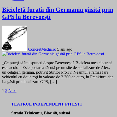
Bicicletă furată din Germania găsită prin
GPS la Berevoești
ConcretMedia.ro
5 ani ago
„Ce puteţi să îmi spuneţi despre Berevoeşti? Bicicleta mea electrică
este acolo!” Este postarea făcută pe un site de socializare de Alex,
un cetăţean german, potrivit Știrilor ProTv. Neamțul a rămas fără
vehiculul cu două roţi în valoare de 2.300 de euro, în Frankfurt, dar,
l-a găsit prin localizare GPS, […]
Paginație
1
2
Next
articole
TEATRUL INDEPENDENT PITEȘTI
Strada Teiuleanu, Bloc 48, subsol