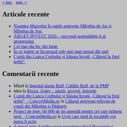
« iun.
aug. »
Articole recente
Noaptea Muzeelor în satele argeșene Mârghia de Jos și
Mârghia de Sus
ARGEȘ INVEST 2026 – succesul normalității și al
progresului
Cel mai rău loc din lume
În ce județe se încasează cele mai mari pensii din țară
Copiii din Lunca Corbului și Săpata învață „Călușul la firul
ierbii”
Comentarii recente
Minel
la
Ingratul domn Bulf, Cătălin Bulf, de la PMP
sitea
la
Recea, Argeș – istorii, povești, legende
Copiii din Lunca Corbului și Săpata învață „Călușul la firul
ierbii” - ConcretMedia.ro
la
Călușul argeșean reînviat de
copiii din Mârghia și Pădureți
Proiect de lege: 60 000 de lei amendă pentru cei care hrănesc
urșii - ConcretMedia.ro
la
Urșii care intră în localități vor
putea fi uciși
Argeșul este al treilea mare exportator după București și