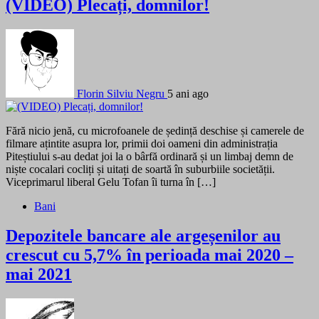
(VIDEO) Plecați, domnilor!
Florin Silviu Negru
5 ani ago
Fără nicio jenă, cu microfoanele de ședință deschise și camerele de
filmare ațintite asupra lor, primii doi oameni din administrația
Piteștiului s-au dedat joi la o bârfă ordinară și un limbaj demn de
niște cocalari cocliți și uitați de soartă în suburbiile societății.
Viceprimarul liberal Gelu Tofan îi turna în […]
Bani
Depozitele bancare ale argeșenilor au
crescut cu 5,7% în perioada mai 2020 –
mai 2021