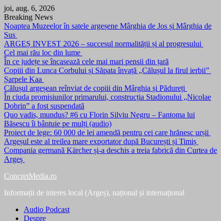
Skip
joi, aug. 6, 2026
to
Breaking News
content
Noaptea Muzeelor în satele argeșene Mârghia de Jos și Mârghia de
Sus
ARGEȘ INVEST 2026 – succesul normalității și al progresului
Cel mai rău loc din lume
În ce județe se încasează cele mai mari pensii din țară
Copiii din Lunca Corbului și Săpata învață „Călușul la firul ierbii”
Șarpele Kaa
Călușul argeșean reînviat de copiii din Mârghia și Pădureți
În ciuda promisiunilor primarului, construcția Stadionului „Nicolae
Dobrin” a fost suspendată
Quo vadis, mundus? #6 cu Florin Silviu Negru – Fantoma lui
Băsescu îi bântuie pe mulți (audio)
Proiect de lege: 60 000 de lei amendă pentru cei care hrănesc urșii
Argeșul este al treilea mare exportator după București și Timiș
Compania germană Kärcher și-a deschis a treia fabrică din Curtea de
Argeș
ConcretMedia.ro
Informații de interes local (Argeș), național și internațional
Audio Podcast
Despre