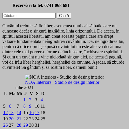
Rezervări la tel. 0741 068 681
Caută
după:
Cuvântul trebuie să fie liber, asemenea unui cal sălbatic care nu
cunoaște decât o singură îngrădire, linia orizontului. De aceea, în
spiritul acestei libertăți, am creat această pagină care are drept
valoare fundamentală neîngrădirea cuvântului. Da, neîngrădirea lui,
pentru că orice opreliște pusă cuvântului nu este altceva decât una
dintre cele mai perverse forme de închisoare, închisoarea spiritului.
Și cum un cuvânt nu vine niciodată singur, aici, pe această pagină,
voi da frâu liber hergheliei, hergheliei de cuvinte. Așadar, să zburde
cuvintele! Să gândim și să rostim liber, oameni buni!
NOA Interiors - Studio de design interior
iulie 2021
L
Ma
Mi
J
V
S
D
1
2
3
4
5
6
7
8
9
10
11
12
13
14
15
16
17
18
19
20
21
22
23
24
25
26
27
28
29
30
31