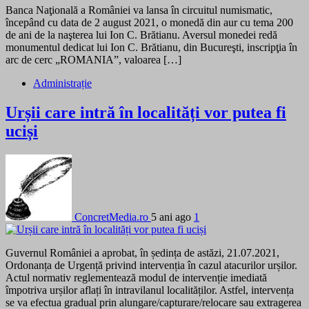
Banca Naţională a României va lansa în circuitul numismatic,
începând cu data de 2 august 2021, o monedă din aur cu tema 200
de ani de la naşterea lui Ion C. Brătianu. Aversul monedei redă
monumentul dedicat lui Ion C. Brătianu, din Bucureşti, inscripţia în
arc de cerc „ROMANIA”, valoarea […]
Administrație
Urșii care intră în localități vor putea fi
uciși
ConcretMedia.ro
5 ani ago
1
Guvernul României a aprobat, în ședința de astăzi, 21.07.2021,
Ordonanța de Urgență privind intervenția în cazul atacurilor urșilor.
Actul normativ reglementează modul de intervenție imediată
împotriva urșilor aflați în intravilanul localităților. Astfel, intervența
se va efectua gradual prin alungare/capturare/relocare sau extragerea