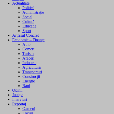
Actualitate
Politică
Administrație
Social
Cultură
Educație
Sport
Argeșul Concret
Economie – Finanțe
Auto
Comerț
Turism
Afaceri
Industrie
Agricultură
Transporturi
Construcții
Energie
Bani
Opinii
Justiție
Interviuri
Reportaj
Oameni
Locuri