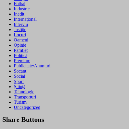
Fotbal
Industrie
Inedit
Internațional
Interviu
Justiție
Locuri
Oameni
Opinie
Pamflet
Politică
Premium
Publicitate/Anunțuri
Șocant
Social
Sport
Știință
Tehnologie
Transporturi
Turism
Uncategorized
Share Buttons