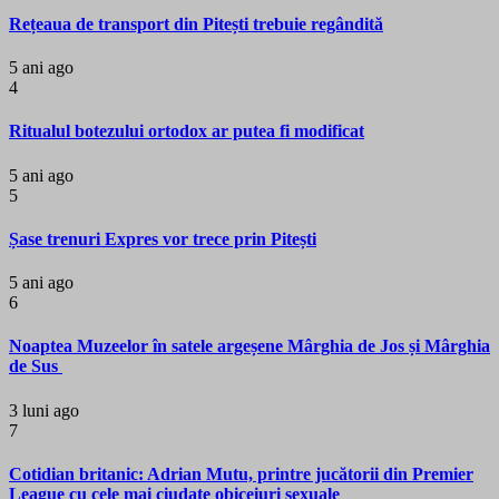
Rețeaua de transport din Pitești trebuie regândită
5 ani ago
4
Ritualul botezului ortodox ar putea fi modificat
5 ani ago
5
Șase trenuri Expres vor trece prin Pitești
5 ani ago
6
Noaptea Muzeelor în satele argeșene Mârghia de Jos și Mârghia
de Sus
3 luni ago
7
Cotidian britanic: Adrian Mutu, printre jucătorii din Premier
League cu cele mai ciudate obiceiuri sexuale