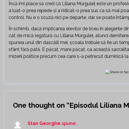
Încă îmi place să cred că Liliana Murguleț este un profesion
a luat-o prea repede și a ridicat-o prea sus ca să mai poat
control. Nu e o scuză nici pe departe, dar se poate întâm
În schimb, dacă implicarea elevilor de liceu în alegerile d
cât de mică legătură cu Liliana Murguleț, atunci demiterea
spunea unul din dascălii mei, școala trebuie să fie un temp
sfânt fără pată. E păcat, mare păcat, ca această sacralitat
mizerii politice precum cea care s-a petrecut duminică la 
One thought on “
Episodul Liliana 
Stan Georghe
spune: