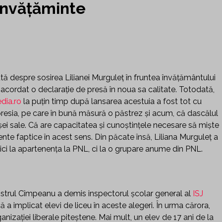
 învățăminte
ută despre sosirea Lilianei Murguleț în fruntea învățământului
 acordat o declarație de presă în noua sa calitate. Totodată,
dia.ro
la puțin timp după lansarea acestuia a fost tot cu
resia, pe care în bună măsură o păstrez și acum, că dascălul
șei sale. Că are capacitatea și cunoștințele necesare să miște
ente faptice în acest sens. Din păcate însă, Liliana Murguleț a
aici la apartenența la PNL, ci la o grupare anume din PNL.
ministrul Cîmpeanu a demis inspectorul școlar general al
ISJ
a implicat elevi de liceu în aceste alegeri. În urma cărora,
izației liberale piteștene. Mai mult, un elev de 17 ani de la