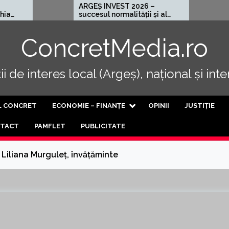
ARGEȘ INVEST 2026 –
Cel mai rău
succesul normalității și al
progresului
ConcretMedia.ro
i de interes local (Argeș), național și int
L CONCRET
ECONOMIE – FINANȚE
OPINII
JUSTIȚIE
TACT
PAMFLET
PUBLICITATE
 Liliana Murguleț, învățăminte