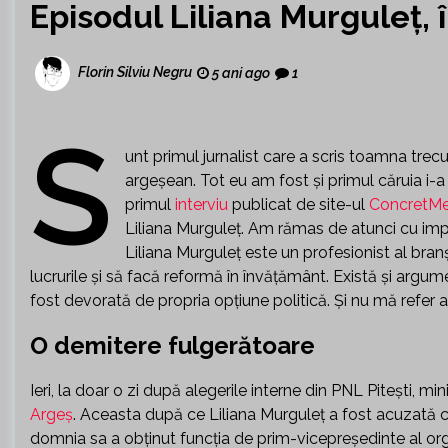
Episodul Liliana Murguleț,
Florin Silviu Negru
5 ani ago
1
S
unt primul jurnalist care a scris toamna trec
argeșean. Tot eu am fost și primul căruia i-a
primul
interviu
publicat de site-ul
ConcretMe
Liliana Murguleț. Am rămas de atunci cu imp
Liliana Murguleț este un profesionist al bran
lucrurile și să facă reformă în învățământ. Există și argum
fost devorată de propria opțiune politică. Și nu mă refer 
O demitere fulgerătoare
Ieri, la doar o zi după alegerile interne din PNL Pitești, 
Argeș
. Aceasta după ce Liliana Murguleț a fost acuzată că 
domnia sa a obținut funcția de prim-vicepreședinte al organ