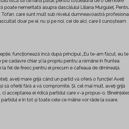
 său riscă să rămână pătat pentru totdeauna de o demitere
 poate nemeritată asupra dascălului Liliana Murguleț. Pentr
i Tofan, care sunt mult sub nivelul dumneavoastră profesiona
ultat doar pe ei, nu și pe noi, cei de aici, care îi cunoșteam
cepție, funcționează încă după principul „Eu te-am făcut, eu te
e pe cadavre chiar și la propriu pentru a rămâne în fruntea
la fel de firesc pentru ei precum e cafeaua de dimineață.
nteți, aveți mare grijă când un partid vă oferă o funcție! Aveți
și să oferiți fără a vă compromite. Și, cel mai mult, aveți grijă
i, ci acceptarea ei ridică partidul care v-a propus-o. Bineînțeles
 partidul e în tot și toate cele ce mâine vor râde la soare.