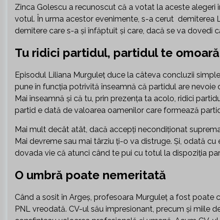
Zinca Golescu a recunoscut că a votat la aceste alegeri în
votul. În urma acestor evenimente, s-a cerut demiterea Li
demitere care s-a și înfăptuit și care, dacă se va dovedi că
Tu ridici partidul, partidul te omoară
Episodul Liliana Murguleț duce la câteva concluzii simple 
pune în funcția potrivită înseamnă că partidul are nevoie d
Mai înseamnă și că tu, prin prezența ta acolo, ridici partid
partid e dată de valoarea oamenilor care formează partidu
Mai mult decât atât, dacă accepți necondiționat supremația 
Mai devreme sau mai târziu ți-o va distruge. Și, odată cu ea
dovada vie că atunci când te pui cu totul la dispoziția parti
O umbră poate nemeritată
Când a sosit în Argeș, profesoara Murguleț a fost poate 
PNL vreodată. CV-ul său impresionant, precum și miile de 