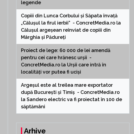
legende
Copiii din Lunca Corbului și Săpata învață
„Călușul la firul ierbii” - ConcretMedia.ro
la
Călușul argeșean reînviat de copiii din
Mârghia și Pădureți
Proiect de lege: 60 000 de lei amendă
pentru cei care hrănesc urșii -
ConcretMedia.ro
la
Urșii care intră în
localități vor putea fi uciși
Argeșul este al treilea mare exportator
după București și Timiș - ConcretMedia.ro
la
Sandero electric va fi proiectat în 100 de
săptămâni
Arhive