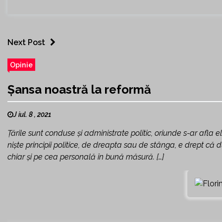
Next Post
Opinie
Șansa noastră la reformă
J iul. 8 , 2021
Țările sunt conduse și administrate politic, oriunde s-ar afla e
niște principii politice, de dreapta sau de stânga, e drept că
chiar și pe cea personală în bună măsură. […]