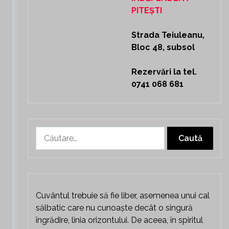
PITEȘTI
Strada Teiuleanu,
Bloc 48, subsol
Rezervări la tel.
0741 068 681
Caută
după:
Cuvântul trebuie să fie liber, asemenea unui cal
sălbatic care nu cunoaște decât o singură
îngrădire, linia orizontului. De aceea, în spiritul