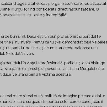
călcând legea, atât el, cât și organizatorii care i-au acceptat
lianei Murguleț fiind considerată direct răspunzătoare. O
 acuzele se susțin, este și îndreptățită.
și de bun simț. Dacă ești un bun profesionist și partidul te
e tine și nu invers. Pentru că tu ți-ai demonstrat deja valoarea
ul și nu partidul pe tine, așa cum s-ar crede. Valoarea unui
l. Niciodată invers.
partidului în viața ta profesională, partidul ți-o va distruge.
, și o parte din prestigiul personal. Iar Liliana Murguleț este
dului, vei sfârși prin a fi victima acestuia.
cea mai mare și mai bună lovitură de imagine pe care a dat-o
aprecieri care curgeau din partea celor care o cunoșteau îi