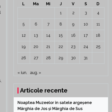
L
Ma
Mi
J
V
S
D
u
l
1
2
3
4
5
6
7
8
9
10
11
12
13
14
15
16
17
18
19
20
21
22
23
24
25
26
27
28
29
30
31
« iun.
aug. »
,
Articole recente
Noaptea Muzeelor în satele argeșene
Mârghia de Jos și Mârghia de Sus