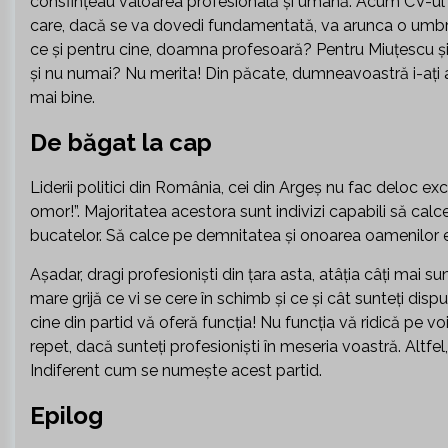
consfințeau valoarea profesională și umană. Acum CV-ul
care, dacă se va dovedi fundamentată, va arunca o umbră
ce și pentru cine, doamna profesoară? Pentru Miuțescu ș
și nu numai? Nu merita! Din păcate, dumneavoastră i-ați asc
mai bine.
De băgat la cap
Liderii politici din România, cei din Argeș nu fac deloc ex
omor!”. Majoritatea acestora sunt indivizi capabili să calc
bucatelor. Să calce pe demnitatea și onoarea oamenilor e 
Așadar, dragi profesioniști din țara asta, atâția câți mai su
mare grijă ce vi se cere în schimb și ce și cât sunteți dispu
cine din partid vă oferă funcția! Nu funcția vă ridică pe vo
repet, dacă sunteți profesioniști în meseria voastră. Altfel,
Indiferent cum se numește acest partid.
Epilog