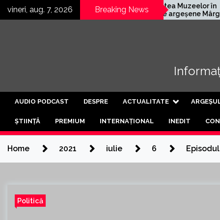
Skip
rmană
Noaptea Muzeelor în
vineri, aug. 7, 2026
Breaking News
schis a treia
satele argeșene Mârghia
to
rtea de
de Jos și Mârghia de Sus
content
Informați
AUDIO PODCAST
DESPRE
ACTUALITATE
ARGEȘU
ȘTIINȚĂ
PREMIUM
INTERNAȚIONAL
INEDIT
CON
Home
2021
iulie
6
Episodul
Politică