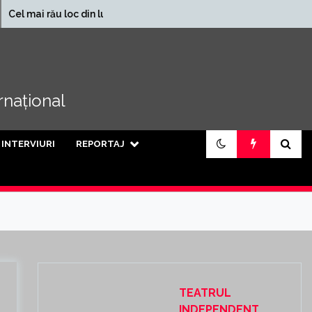
În ce județe se încasează
 loc din lume
cele mai mari pensii din
țară
ernațional
INTERVIURI
REPORTAJ
TEATRUL
INDEPENDENT