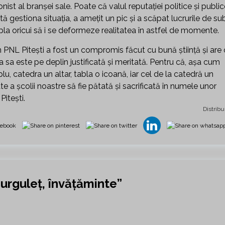
ist al branșei sale. Poate că valul reputației politice și publi
ă gestiona situația, a amețit un pic și a scăpat lucrurile de su
pla oricui să i se deformeze realitatea în astfel de momente.
in PNL Pitești a fost un compromis făcut cu bună știință și are 
 sa este pe deplin justificată și meritată. Pentru că, așa cum
lu, catedra un altar, tabla o icoană, iar cel de la catedră un
e a școlii noastre să fie pătată și sacrificată în numele unor
Pitești.
Distribu
Murguleț, învățăminte
”