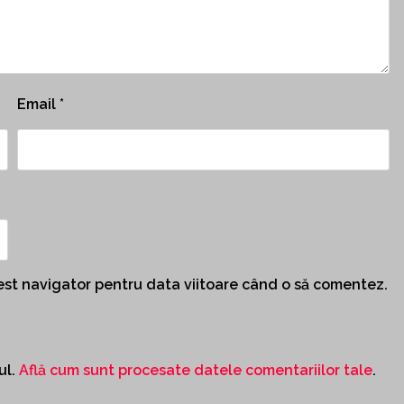
Email
*
cest navigator pentru data viitoare când o să comentez.
ul.
Află cum sunt procesate datele comentariilor tale
.