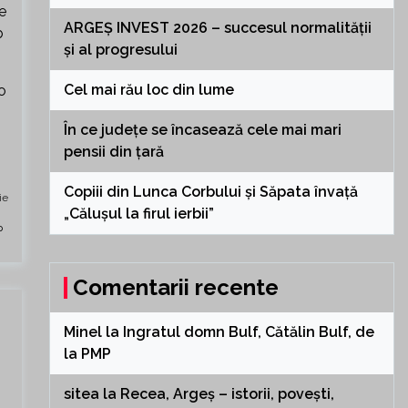
ce
ARGEȘ INVEST 2026 – succesul normalității
b
și al progresului
Cel mai rău loc din lume
o
În ce județe se încasează cele mai mari
pensii din țară
Copiii din Lunca Corbului și Săpata învață
ie
„Călușul la firul ierbii”
Comentarii recente
Minel
la
Ingratul domn Bulf, Cătălin Bulf, de
la PMP
sitea
la
Recea, Argeș – istorii, povești,