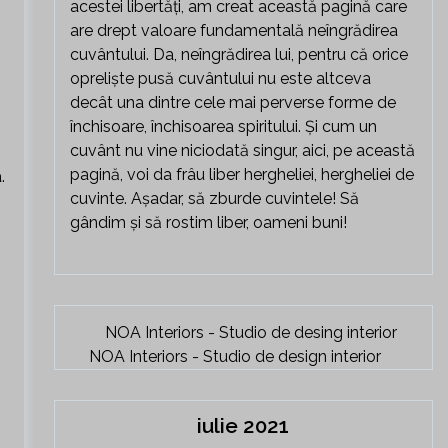
acestei libertăți, am creat această pagină care
are drept valoare fundamentală neîngrădirea
cuvântului. Da, neîngrădirea lui, pentru că orice
opreliște pusă cuvântului nu este altceva
decât una dintre cele mai perverse forme de
închisoare, închisoarea spiritului. Și cum un
cuvânt nu vine niciodată singur, aici, pe această
pagină, voi da frâu liber hergheliei, hergheliei de
.
cuvinte. Așadar, să zburde cuvintele! Să
gândim și să rostim liber, oameni buni!
NOA Interiors - Studio de design interior
iulie 2021