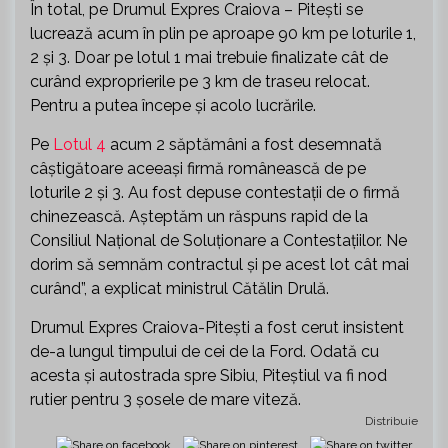
În total, pe Drumul Expres Craiova – Piteşti se
lucrează acum în plin pe aproape 90 km pe loturile 1,
2 şi 3. Doar pe lotul 1 mai trebuie finalizate cât de
curând exproprierile pe 3 km de traseu relocat.
Pentru a putea începe şi acolo lucrările.
Pe
Lotul 4
acum 2 săptămâni a fost desemnată
câştigătoare aceeaşi firmă românească de pe
loturile 2 şi 3. Au fost depuse contestaţii de o firmă
chinezească. Aşteptăm un răspuns rapid de la
Consiliul Naţional de Soluţionare a Contestaţiilor. Ne
dorim să semnăm contractul şi pe acest lot cât mai
curând”, a explicat ministrul Cătălin Drulă.
Drumul Expres Craiova-Pitești a fost cerut insistent
de-a lungul timpului de cei de la Ford. Odată cu
acesta și autostrada spre Sibiu, Piteștiul va fi nod
rutier pentru 3 șosele de mare viteză.
Distribuie