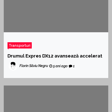
Transporturi
Drumul Expres DX12 avansează accelerat
Florin Silviu Negru
5 ani ago
1