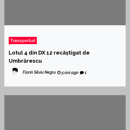
Transporturi
Lotul 4 din DX 12 recâștigat de
Umbrărescu
Florin Silviu Negru
5 ani ago
1