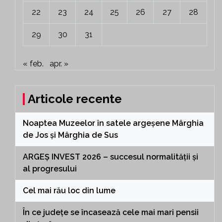
22
23
24
25
26
27
28
29
30
31
« feb.
apr. »
Articole recente
Noaptea Muzeelor în satele argeșene Mârghia
de Jos și Mârghia de Sus
ARGEȘ INVEST 2026 – succesul normalității și
al progresului
Cel mai rău loc din lume
În ce județe se încasează cele mai mari pensii