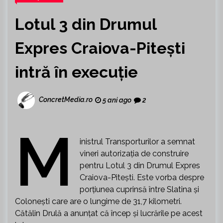
Lotul 3 din Drumul
Expres Craiova-Piteşti
intră în execuție
ConcretMedia.ro
5 ani ago
2
M
inistrul Transporturilor a semnat
vineri autorizaţia de construire
pentru Lotul 3 din Drumul Expres
Craiova-Piteşti. Este vorba despre
porţiunea cuprinsă între Slatina şi
Coloneşti care are o lungime de 31,7 kilometri.
Cătălin Drulă a anunţat că încep și lucrările pe acest