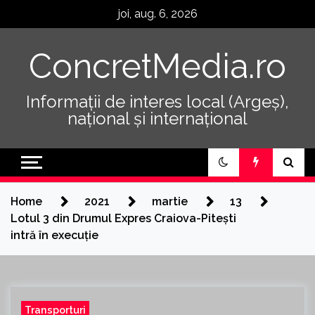
Skip
joi, aug. 6, 2026
to
content
ConcretMedia.ro
Informații de interes local (Argeș),
național și internațional
Home
2021
martie
13
Lotul 3 din Drumul Expres Craiova-Piteşti
intră în execuție
Transporturi