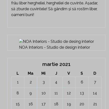
frâu liber hergheliei, hergheliei de cuvinte. Așadar,
să zburde cuvintele! Să gândim și să rostim liber,
oameni buni!
NOA Interiors - Studio de design interior
martie 2021
L
Ma
Mi
J
V
S
D
1
2
3
4
5
6
7
8
9
10
11
12
13
14
15
16
17
18
19
20
21