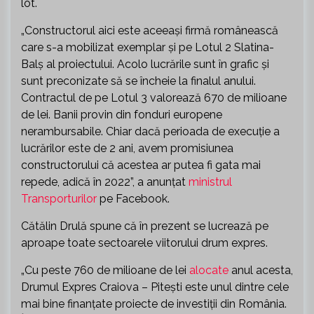
lot.
„Constructorul aici este aceeaşi firmă românească
care s-a mobilizat exemplar şi pe Lotul 2 Slatina-
Balş al proiectului. Acolo lucrările sunt în grafic şi
sunt preconizate să se încheie la finalul anului.
Contractul de pe Lotul 3 valorează 670 de milioane
de lei. Banii provin din fonduri europene
nerambursabile. Chiar dacă perioada de execuţie a
lucrărilor este de 2 ani, avem promisiunea
constructorului că acestea ar putea fi gata mai
repede, adică în 2022”, a anunţat
ministrul
Transporturilor
pe Facebook.
Cătălin Drulă spune că în prezent se lucrează pe
aproape toate sectoarele viitorului drum expres.
„Cu peste 760 de milioane de lei
alocate
anul acesta,
Drumul Expres Craiova – Piteşti este unul dintre cele
mai bine finanţate proiecte de investiţii din România.