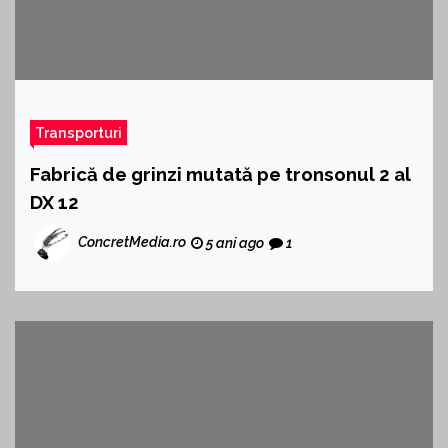
Transporturi
Fabrică de grinzi mutată pe tronsonul 2 al
DX 12
ConcretMedia.ro
5 ani ago
1