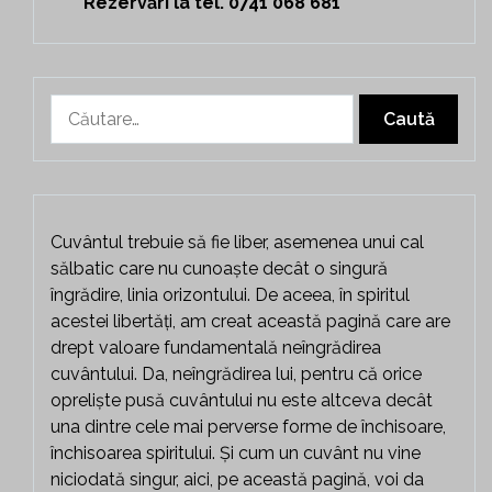
Rezervări la tel. 0741 068 681
Caută
după:
Cuvântul trebuie să fie liber, asemenea unui cal
sălbatic care nu cunoaște decât o singură
îngrădire, linia orizontului. De aceea, în spiritul
acestei libertăți, am creat această pagină care are
drept valoare fundamentală neîngrădirea
cuvântului. Da, neîngrădirea lui, pentru că orice
opreliște pusă cuvântului nu este altceva decât
una dintre cele mai perverse forme de închisoare,
închisoarea spiritului. Și cum un cuvânt nu vine
niciodată singur, aici, pe această pagină, voi da