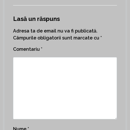
Lasă un răspuns
Adresa ta de email nu va fi publicată.
Câmpurile obligatorii sunt marcate cu
*
Comentariu
*
Nume
*