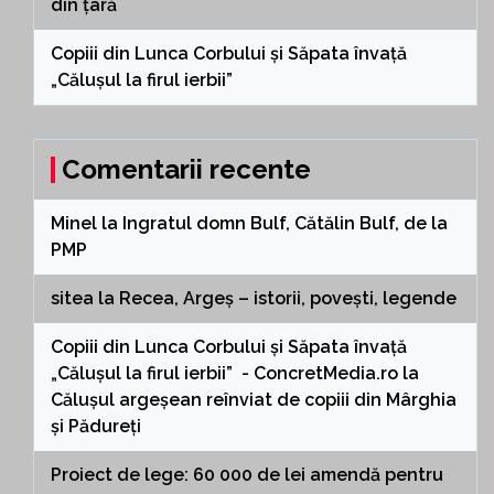
din țară
Copiii din Lunca Corbului și Săpata învață
„Călușul la firul ierbii”
Comentarii recente
Minel
la
Ingratul domn Bulf, Cătălin Bulf, de la
PMP
sitea
la
Recea, Argeș – istorii, povești, legende
Copiii din Lunca Corbului și Săpata învață
„Călușul la firul ierbii” - ConcretMedia.ro
la
Călușul argeșean reînviat de copiii din Mârghia
și Pădureți
Proiect de lege: 60 000 de lei amendă pentru