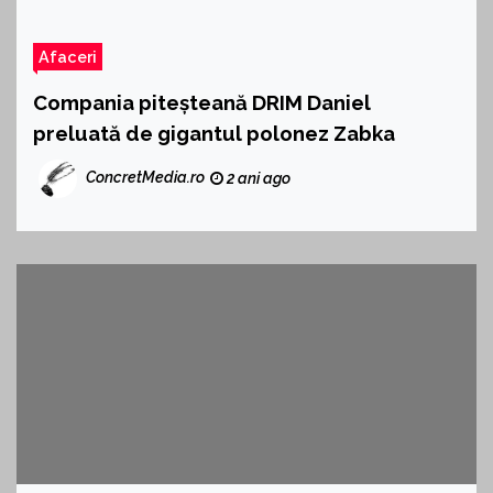
Afaceri
Compania piteșteană DRIM Daniel
preluată de gigantul polonez Zabka
ConcretMedia.ro
2 ani ago