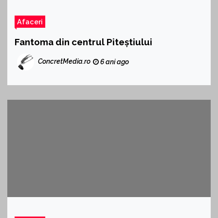
Afaceri
Fantoma din centrul Piteștiului
ConcretMedia.ro
6 ani ago