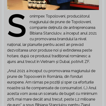
S
onimpex Topoloveni, producătorul
magiunului de prune de Topoloveni,
companie deţinută de antreprenoarea
Bibiana Stanciulov, a început anul 2021
cu promovarea brandului la nivel
naţional, iar planurile pentru acest an prevăd
dezvoltarea unor produse noi şi extinderea peste
hotare, după ce produsul tradiţional românesc a
ajuns anul trecut în Vietnam şi Dubai, potrivit ZF.
„Anul 2021 a început cu promovarea magiunului de
prune de Topo­oveni în România, din fonduri
europene. Am rămas pe poziţii şi sper ca eforturile
noastre să fie compensate de consumatori. (…) Anul
acesta vom avea un scenariu de buget cu minimum
20% mai mare decât anul trecut, peste 1,2 milioane
de euro”, a spus Bibiana Stanciulov pentru Ziarul