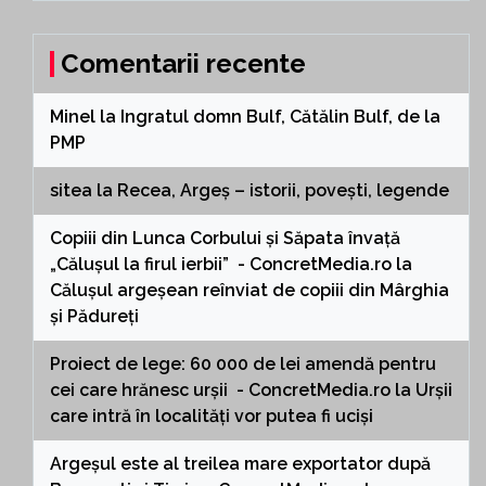
Comentarii recente
Minel
la
Ingratul domn Bulf, Cătălin Bulf, de la
PMP
sitea
la
Recea, Argeș – istorii, povești, legende
Copiii din Lunca Corbului și Săpata învață
„Călușul la firul ierbii” - ConcretMedia.ro
la
Călușul argeșean reînviat de copiii din Mârghia
și Pădureți
Proiect de lege: 60 000 de lei amendă pentru
cei care hrănesc urșii - ConcretMedia.ro
la
Urșii
care intră în localități vor putea fi uciși
Argeșul este al treilea mare exportator după