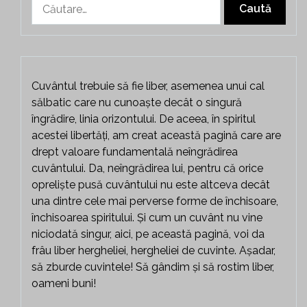
Caută
după:
Cuvântul trebuie să fie liber, asemenea unui cal
sălbatic care nu cunoaște decât o singură
îngrădire, linia orizontului. De aceea, în spiritul
acestei libertăți, am creat această pagină care are
drept valoare fundamentală neîngrădirea
cuvântului. Da, neîngrădirea lui, pentru că orice
opreliște pusă cuvântului nu este altceva decât
una dintre cele mai perverse forme de închisoare,
închisoarea spiritului. Și cum un cuvânt nu vine
niciodată singur, aici, pe această pagină, voi da
frâu liber hergheliei, hergheliei de cuvinte. Așadar,
să zburde cuvintele! Să gândim și să rostim liber,
oameni buni!