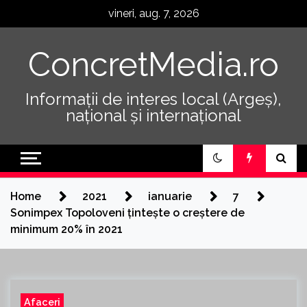
Skip
vineri, aug. 7, 2026
to
content
ConcretMedia.ro
Informații de interes local (Argeș),
național și internațional
Home
2021
ianuarie
7
Sonimpex Topoloveni țintește o creștere de
minimum 20% în 2021
Afaceri