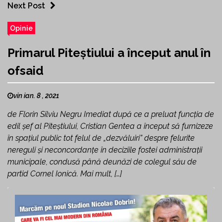
Next Post
Opinie
Primarul Piteștiului a început anul în
ofsaid
vin ian. 8 , 2021
de Florin Silviu Negru Imediat după ce a preluat funcția de
edil șef al Piteștiului, Cristian Gentea a început să furnizeze
în spațiul public tot felul de „dezvăluiri” despre felurite
nereguli și neconcordanțe în deciziile fostei administrații
municipale, condusă până deunăzi de colegul său de
partid Cornel Ionică. Mai mult, […]