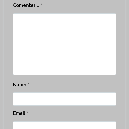
Comentariu
*
Nume
*
Email
*