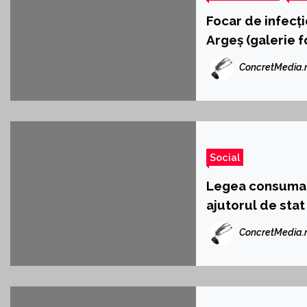
Focar de infecți
Argeș (galerie f
ConcretMedia.
Social
Legea consumato
ajutorul de stat
ConcretMedia.