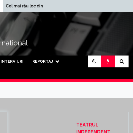
În ce județe se
u loc din lume
încasează cele mai mari
pensii din țară
ernațional
INTERVIURI
REPORTAJ
TEATRUL
INDEPENDENT