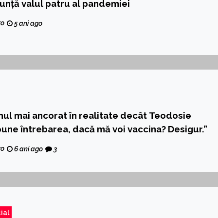
nunță valul patru al pandemiei
ro
5 ani ago
nul mai ancorat în realitate decât Teodosie
pune întrebarea, dacă mă voi vaccina? Desigur.”
ro
6 ani ago
3
ial