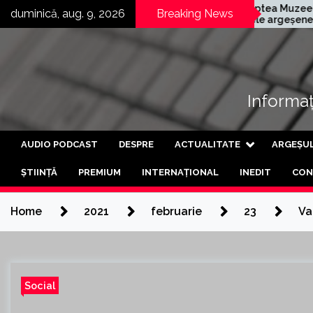
Skip
nia germană
Noaptea Muzeelor în
duminică, aug. 9, 2026
Breaking News
 și-a deschis a
satele argeșene
to
abrică din Curtea
Mârghia de Jos și
content
eș
Mârghia de Sus
Informați
AUDIO PODCAST
DESPRE
ACTUALITATE
ARGEȘU
ȘTIINȚĂ
PREMIUM
INTERNAȚIONAL
INEDIT
CON
Home
2021
februarie
23
Va
Social