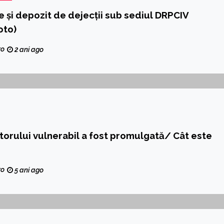
e și depozit de dejecții sub sediul DRPCIV
oto)
ro
2 ani ago
rului vulnerabil a fost promulgată/ Cât este
ro
5 ani ago