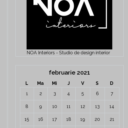
NOA Interiors - Studio de design interior
februarie 2021
L
Ma
Mi
J
V
S
D
1
2
3
4
5
6
7
8
9
10
11
12
13
14
15
16
17
18
19
20
21