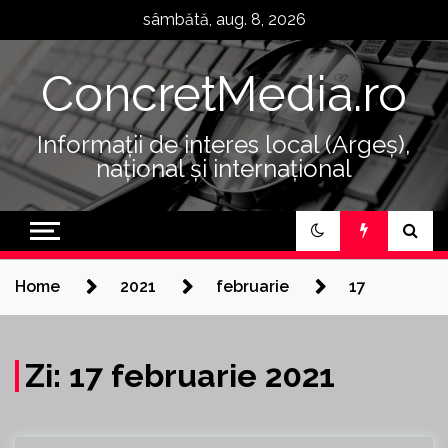
Skip
sâmbătă, aug. 8, 2026
to
content
ConcretMedia.ro
Informații de interes local (Argeș),
național și internațional
Home
2021
februarie
17
Zi:
17 februarie 2021