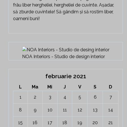
frâu liber hergheliei, hergheliei de cuvinte. Așadar,
să zburde cuvintele! Să gândim și să rostim liber,
oameni buni!
NOA Interiors - Studio de design interior
februarie 2021
L
Ma
Mi
J
V
S
D
1
2
3
4
5
6
7
8
9
10
11
12
13
14
15
16
17
18
19
20
21