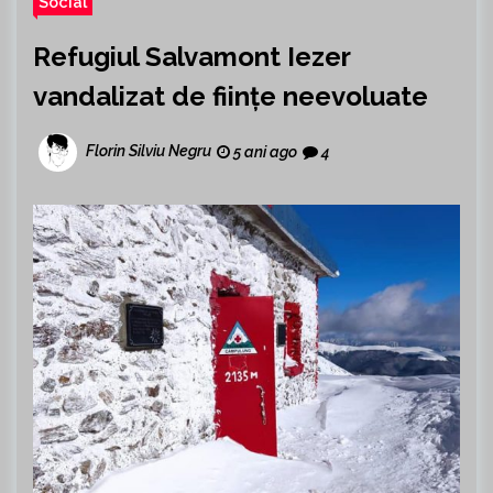
Social
Refugiul Salvamont Iezer
vandalizat de ființe neevoluate
Florin Silviu Negru
5 ani ago
4