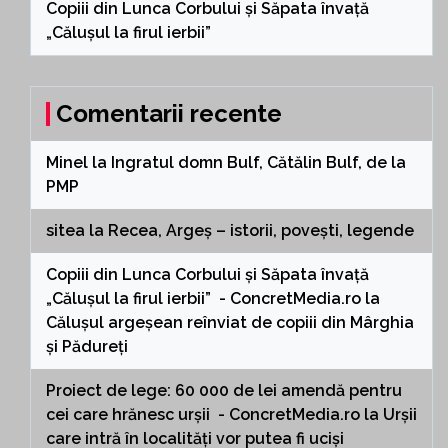
Copiii din Lunca Corbului și Săpata învață
„Călușul la firul ierbii”
Comentarii recente
Minel
la
Ingratul domn Bulf, Cătălin Bulf, de la
PMP
sitea
la
Recea, Argeș – istorii, povești, legende
Copiii din Lunca Corbului și Săpata învață
„Călușul la firul ierbii” - ConcretMedia.ro
la
Călușul argeșean reînviat de copiii din Mârghia
și Pădureți
Proiect de lege: 60 000 de lei amendă pentru
cei care hrănesc urșii - ConcretMedia.ro
la
Urșii
care intră în localități vor putea fi uciși