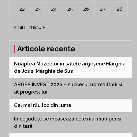
22
23
24
25
26
27
28
« ian.
mart. »
Articole recente
Noaptea Muzeelor în satele argeșene Mârghia
de Jos și Mârghia de Sus
ARGEȘ INVEST 2026 – succesul normalității și
al progresului
Cel mai rău loc din lume
În ce județe se încasează cele mai mari pensii
din țară