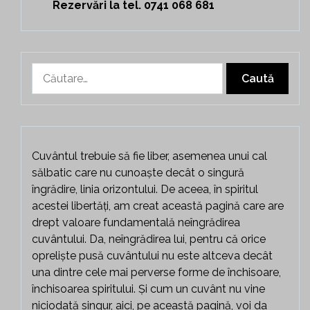
Rezervări la tel. 0741 068 681
Caută
după:
Cuvântul trebuie să fie liber, asemenea unui cal
sălbatic care nu cunoaște decât o singură
îngrădire, linia orizontului. De aceea, în spiritul
acestei libertăți, am creat această pagină care are
drept valoare fundamentală neîngrădirea
cuvântului. Da, neîngrădirea lui, pentru că orice
opreliște pusă cuvântului nu este altceva decât
una dintre cele mai perverse forme de închisoare,
închisoarea spiritului. Și cum un cuvânt nu vine
niciodată singur, aici, pe această pagină, voi da