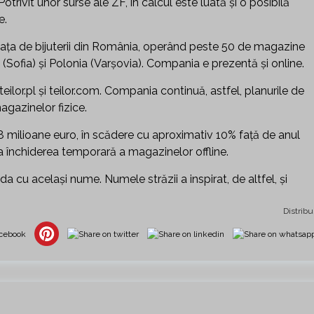
otrivit unor surse ale ZF, în calcul este luată şi o posibilă
e.
aţa de bijuterii din România, operând peste 50 de magazine
ria (Sofia) şi Polonia (Varşovia). Compania e prezentă şi online.
g, teilor.pl şi teilor.com. Compania continuă, astfel, planurile de
magazinelor fizice.
8,8 milioane euro, în scădere cu aproximativ 10% faţă de anul
 închiderea temporară a magazinelor offline.
ada cu același nume. Numele străzii a inspirat, de altfel, și
Distribu