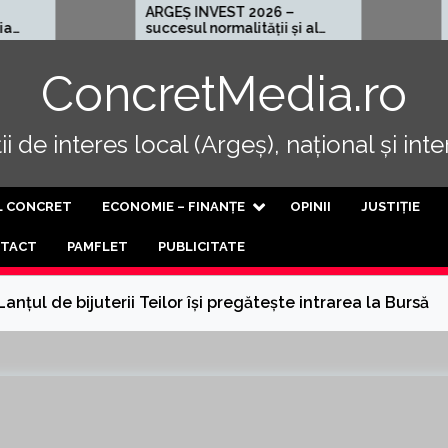
ARGEȘ INVEST 2026 –
Cel mai rău loc 
succesul normalității și al
progresului
ConcretMedia.ro
i de interes local (Argeș), național și int
L CONCRET
ECONOMIE – FINANȚE
OPINII
JUSTIȚIE
TACT
PAMFLET
PUBLICITATE
Lanțul de bijuterii Teilor își pregătește intrarea la Bursă