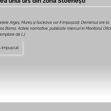
ea unui urs din zona Stoenești
deţele Argeş, Mureş şi Suceava vor fi împuşcaţi. Demersul are la
zos Barna. Actele normative, publicate miercuri în Monitorul Ofici
emplare de […]