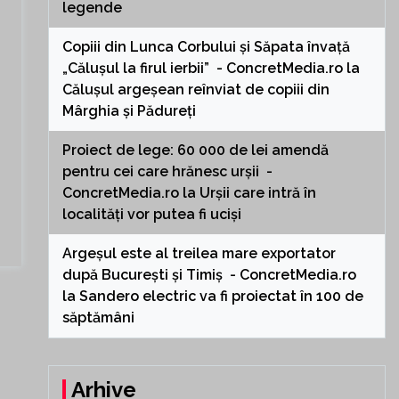
legende
Copiii din Lunca Corbului și Săpata învață
„Călușul la firul ierbii” - ConcretMedia.ro
la
Călușul argeșean reînviat de copiii din
Mârghia și Pădureți
Proiect de lege: 60 000 de lei amendă
pentru cei care hrănesc urșii -
ConcretMedia.ro
la
Urșii care intră în
localități vor putea fi uciși
Argeșul este al treilea mare exportator
după București și Timiș - ConcretMedia.ro
la
Sandero electric va fi proiectat în 100 de
săptămâni
Arhive