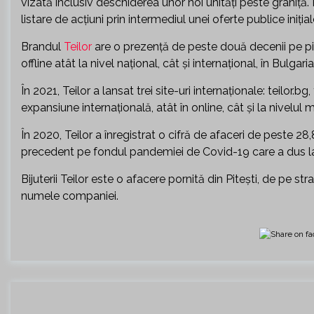
vizată inclusiv deschiderea unor noi unităţi peste graniţă. P
listare de acţiuni prin intermediul unei oferte publice iniţial
Brandul
Teilor
are o prezenţă de peste două decenii pe pi
offline atât la nivel naţional, cât şi internaţional, în Bulga
În 2021, Teilor a lansat trei site-uri internaţionale: teilor.b
expansiune internaţională, atât în online, cât şi la nivelul 
În 2020, Teilor a înregistrat o cifră de afaceri de peste 2
precedent pe fondul pandemiei de Covid-19 care a dus la
Bijuterii Teilor este o afacere pornită din Pitești, de pe str
numele companiei.