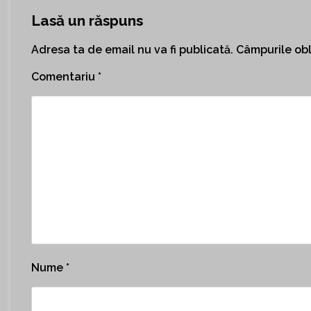
Lasă un răspuns
Adresa ta de email nu va fi publicată.
Câmpurile obl
Comentariu
*
Nume
*