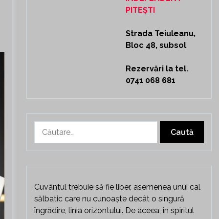
PITEȘTI
Strada Teiuleanu,
Bloc 48, subsol
Rezervări la tel.
0741 068 681
Caută
după:
Cuvântul trebuie să fie liber, asemenea unui cal
sălbatic care nu cunoaște decât o singură
îngrădire, linia orizontului. De aceea, în spiritul