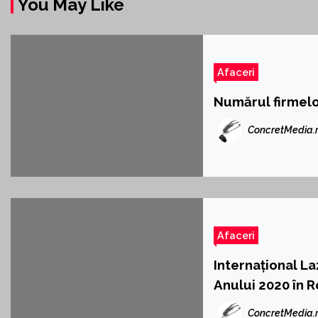
You May Like
Afaceri
Numărul firmelor
ConcretMedia.
Afaceri
Internațional L
Anului 2020 în 
ConcretMedia.