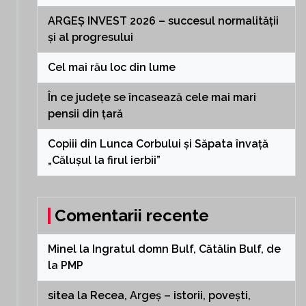
ARGEȘ INVEST 2026 – succesul normalității
și al progresului
Cel mai rău loc din lume
În ce județe se încasează cele mai mari
pensii din țară
Copiii din Lunca Corbului și Săpata învață
„Călușul la firul ierbii”
Comentarii recente
Minel
la
Ingratul domn Bulf, Cătălin Bulf, de
la PMP
sitea
la
Recea, Argeș – istorii, povești,