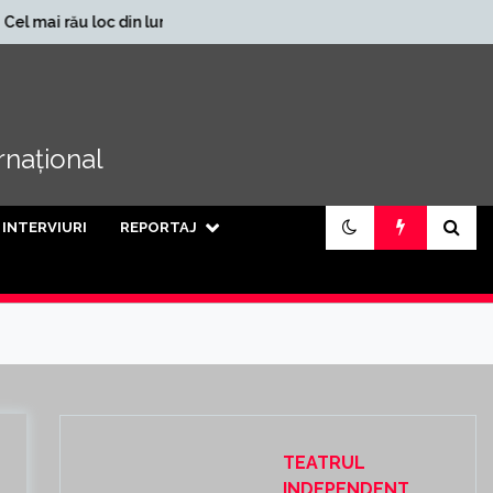
În ce județe se încasează
din lume
cele mai mari pensii din
țară
ernațional
INTERVIURI
REPORTAJ
TEATRUL
INDEPENDENT