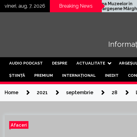
Skip
ă
Noaptea Muzeelor în
vineri, aug. 7, 2026
Breaking News
 a treia
satele argeșene Mârghia
to
de
de Jos și Mârghia de Sus
content
Informați
AUDIO PODCAST
DESPRE
ACTUALITATE
ARGEȘU
ȘTIINȚĂ
PREMIUM
INTERNAȚIONAL
INEDIT
CON
Home
2021
septembrie
28
Afaceri