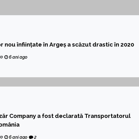
 nou înființate în Argeș a scăzut drastic în 2020
ro
6 ani ago
azăr Company a fost declarată Transportatorul
România
ro
6 ani ago
2