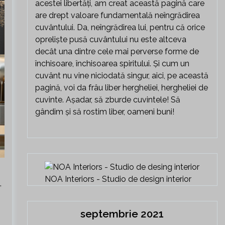
acestei libertăți, am creat această pagină care
are drept valoare fundamentală neîngrădirea
cuvântului. Da, neîngrădirea lui, pentru că orice
opreliște pusă cuvântului nu este altceva
decât una dintre cele mai perverse forme de
închisoare, închisoarea spiritului. Și cum un
cuvânt nu vine niciodată singur, aici, pe această
pagină, voi da frâu liber hergheliei, hergheliei de
cuvinte. Așadar, să zburde cuvintele! Să
gândim și să rostim liber, oameni buni!
NOA Interiors - Studio de design interior
,
septembrie 2021