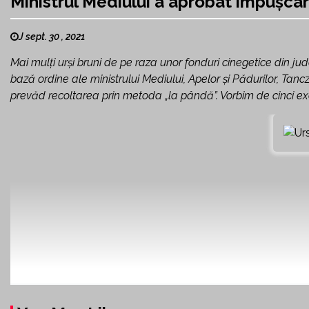
Ministrul Mediului a aprobat împușcar
J sept. 30 , 2021
Mai mulți urşi bruni de pe raza unor fonduri cinegetice din ju
bază ordine ale ministrului Mediului, Apelor şi Pădurilor, Tanc
prevăd recoltarea prin metoda „la pândă”. Vorbim de cinci ex