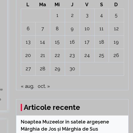
L
Ma
Mi
J
V
S
D
1
2
3
4
5
6
7
8
9
10
11
12
13
14
15
16
17
18
19
20
21
22
23
24
25
26
27
28
29
30
« aug.
oct. »
ie
Articole recente
Noaptea Muzeelor în satele argeșene
Mârghia de Jos și Mârghia de Sus