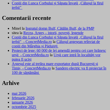
Copiii din Lunca Corbului și Săpata învață „Călușul la firul
ierbii”
Comentarii recente
Minel
la
Ingratul domn Bulf, Cătălin Bulf, de la PMP
sitea
la
Recea, Argeș – istorii, povești, legende
Copiii din Lunca Corbului și Săpata învață „Călușul la firul
ierbii” - ConcretMedia.ro
la
Călușul argeșean reînviat de
copiii din Mârghia și Pădureți
Proiect de lege: 60 000 de lei amendă pentru cei care hrănesc
urșii - ConcretMedia.ro
la
Urșii care intră în localități vor
putea fi uciși
Argeșul este al treilea mare exportator după București și
Timiș - ConcretMedia.ro
la
Sandero electric va fi proiectat în
100 de săptămâni
Arhive
mai 2026
februarie 2026
ianuarie 2026
octombrie 2025