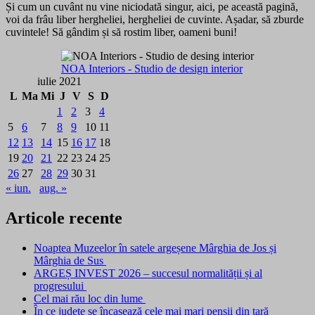
Și cum un cuvânt nu vine niciodată singur, aici, pe această pagină,
voi da frâu liber hergheliei, hergheliei de cuvinte. Așadar, să zburde
cuvintele! Să gândim și să rostim liber, oameni buni!
NOA Interiors - Studio de design interior
iulie 2021
L
Ma
Mi
J
V
S
D
1
2
3
4
5
6
7
8
9
10
11
12
13
14
15
16
17
18
19
20
21
22
23
24
25
26
27
28
29
30
31
« iun.
aug. »
Articole recente
Noaptea Muzeelor în satele argeșene Mârghia de Jos și
Mârghia de Sus
ARGEȘ INVEST 2026 – succesul normalității și al
progresului
Cel mai rău loc din lume
În ce județe se încasează cele mai mari pensii din țară