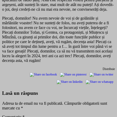
argeșeni, atât sunteți în stare, mai mult de atât nu puteți! Ați dovedit-
o joi, deși credeți-ne că nu mai era nevoie, ne conviseserăți deja.
Plecați, domnilor! Nu avem nevoie de voi și de golăniile și
mârlăniile voastre! Nu ne sunteți de folos, nu aveți puterea de a fi
folositori, nu avem ce face cu voi, ne încurcați viețile, înțelegeți?
Plecați domnilor Tofan, și Gentea, ca protagoniști, și Miuțescu și
Mînzînă, ca giranți ai primilor doi, din toate funcțiile publice și
politice pe care le dețineți, aveți, vă rugăm, decența asta! Plecați ca
să aveți tot timpul din lume pentru a f… în gură între voi până vi se
va face greață! Plecați, domnilor, ca să nu vă transmitem noi același
lucru la alegeri în 2024, trei ani ca azi trec! Plecați, domnilor, aveți
decența asta, vă rugăm!
Distribuie
Lasă un răspuns
Adresa ta de email nu va fi publicată.
Câmpurile obligatorii sunt
marcate cu
*
Comentariu
*