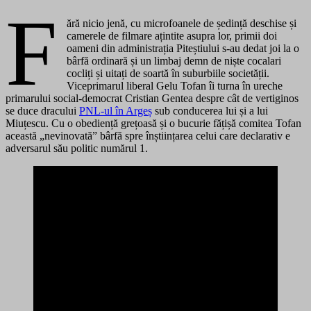
F
ără nicio jenă, cu microfoanele de ședință deschise și
camerele de filmare ațintite asupra lor, primii doi
oameni din administrația Piteștiului s-au dedat joi la o
bârfă ordinară și un limbaj demn de niște cocalari
cocliți și uitați de soartă în suburbiile societății.
Viceprimarul liberal Gelu Tofan îi turna în ureche
primarului social-democrat Cristian Gentea despre cât de vertiginos
se duce dracului
PNL-ul în Argeș
sub conducerea lui și a lui
Miuțescu. Cu o obediență grețoasă și o bucurie fățișă comitea Tofan
această „nevinovată” bârfă spre înștiințarea celui care declarativ e
adversarul său politic numărul 1.