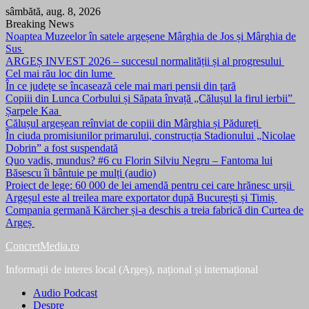
Skip
sâmbătă, aug. 8, 2026
to
Breaking News
content
Noaptea Muzeelor în satele argeșene Mârghia de Jos și Mârghia de
Sus
ARGEȘ INVEST 2026 – succesul normalității și al progresului
Cel mai rău loc din lume
În ce județe se încasează cele mai mari pensii din țară
Copiii din Lunca Corbului și Săpata învață „Călușul la firul ierbii”
Șarpele Kaa
Călușul argeșean reînviat de copiii din Mârghia și Pădureți
În ciuda promisiunilor primarului, construcția Stadionului „Nicolae
Dobrin” a fost suspendată
Quo vadis, mundus? #6 cu Florin Silviu Negru – Fantoma lui
Băsescu îi bântuie pe mulți (audio)
Proiect de lege: 60 000 de lei amendă pentru cei care hrănesc urșii
Argeșul este al treilea mare exportator după București și Timiș
Compania germană Kärcher și-a deschis a treia fabrică din Curtea de
Argeș
ConcretMedia.ro
Informații de interes local (Argeș), național și internațional
Audio Podcast
Despre