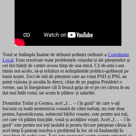
Totul se întâmpla înainte de debutul ședinței ordinare a
Consiliului
Local
. Erau rezolvate toate problemele orașului și ale piteștenilor și
cei doi băieți de cartier aveau timp de una mică. Că de-asta i-am
trimis noi acolo, să-și refuleze ei neîmplinirile politico-golănești pe
banii noștri. Zeci de mii de piteșteni care au votat PSD și PNL au
putut viziona și asculta în direct, chiar de pe pagina Primăriei o
vreme, sau în înregistrare cât îi freacă grija de ei pe cei cărora le-au
dat mai întâi votul, iar acum le plătesc și salariile.
Domnilor Tofan și Gentea, acel „f… – l în gură” de care v-ați
bucurat cu toată nemernicia voastră de câini turbați, nu este doar
pentru Apostoliceanu, subiectul bârfei voastre, este pentru noi toți,
cei care vă plătim funcțiile, vouă și acoliților voștri. Acel „f… – l în
gură” este pentru noi toți laolaltă și pentru fiecare piteștean căruia în
acel timp îi puteați rezolva o problemă în loc să vă înnămoliți în
apucături de radio șanț. Ăsta este respectul vostru pentru piteșteni și