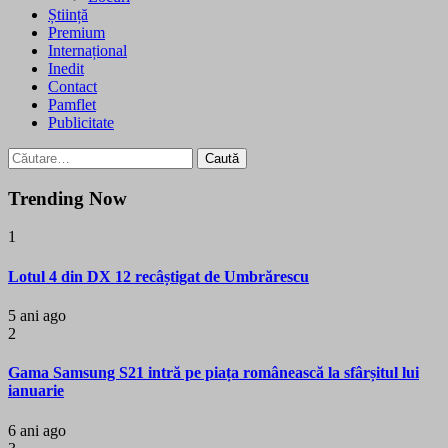
Știință
Premium
Internațional
Inedit
Contact
Pamflet
Publicitate
Caută
după:
Trending Now
1
Lotul 4 din DX 12 recâștigat de Umbrărescu
5 ani ago
2
Gama Samsung S21 intră pe piața românească la sfârșitul lui
ianuarie
6 ani ago