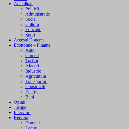
Actualitate
Politică
Administrație
Social
Cultură
Educație
Sport
Argeșul Concret
Economie – Finanțe
Auto
Comerț
Turism
Afaceri
Industrie
Agricultură
Transporturi
Construcții
Energie
Bani
Opinii
Justiție
Interviuri
Reportaj
Oameni
Locuri