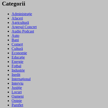
Categorii
Administrație
Afaceri
Agricultură
Argeșul Concret
Audio Podcast
Auto
Bani
Comerț
Cultură
Economie
Educație
Energie
Fotbal
Industrie
Inedit
Internațional
Interviu
Justiție
Locuri
Oameni
Opinie
Pamflet