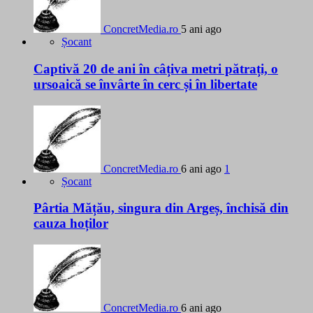
ConcretMedia.ro
5 ani ago
Șocant
Captivă 20 de ani în câțiva metri pătrați, o
ursoaică se învârte în cerc și în libertate
ConcretMedia.ro
6 ani ago
1
Șocant
Pârtia Mățău, singura din Argeș, închisă din
cauza hoților
ConcretMedia.ro
6 ani ago