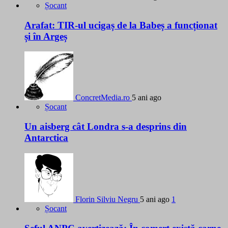
Șocant
Arafat: TIR-ul ucigaș de la Babeș a funcționat
și în Argeș
ConcretMedia.ro
5 ani ago
Șocant
Un aisberg cât Londra s-a desprins din
Antarctica
Florin Silviu Negru
5 ani ago
1
Șocant