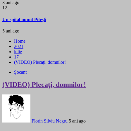
3 ani ago
12
Un spital numit Pitești
5 ani ago
Home
2021
iulie
17
(VIDEO) Plecați, domnilor!
Șocant
(VIDEO) Plecați, domnilor!
Florin Silviu Negru
5 ani ago