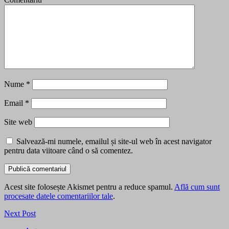
Nume
*
Email
*
Site web
Salvează-mi numele, emailul și site-ul web în acest navigator
pentru data viitoare când o să comentez.
Acest site folosește Akismet pentru a reduce spamul.
Află cum sunt
procesate datele comentariilor tale
.
Next Post