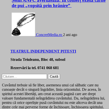
Șeful ANPC avertizează: În comerț există carne
de pui „vopsită prin hrănire”
ConcretMedia.ro
2 ani ago
TEATRUL INDEPENDENT PITEȘTI
Strada Teiuleanu, Bloc 48, subsol
Rezervări la tel. 0741 068 681
Caută
după:
Cuvântul trebuie să fie liber, asemenea unui cal sălbatic care nu
cunoaște decât o singură îngrădire, linia orizontului. De aceea, în
spiritul acestei libertăți, am creat această pagină care are drept
valoare fundamentală neîngrădirea cuvântului. Da, neîngrădirea lui,
pentru că orice opreliște pusă cuvântului nu este altceva decât una
dintre cele mai perverse forme de închisoare, închisoarea spiritului.