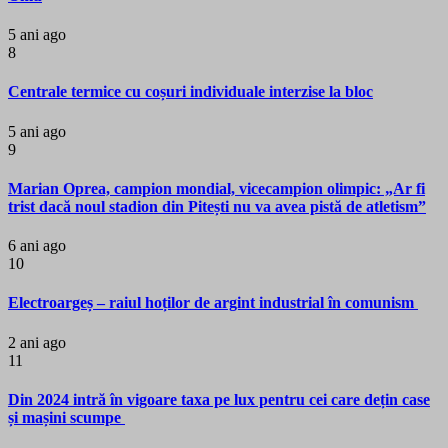
5 ani ago
8
Centrale termice cu coșuri individuale interzise la bloc
5 ani ago
9
Marian Oprea, campion mondial, vicecampion olimpic: „Ar fi
trist dacă noul stadion din Pitești nu va avea pistă de atletism”
6 ani ago
10
Electroargeș – raiul hoților de argint industrial în comunism
2 ani ago
11
Din 2024 intră în vigoare taxa pe lux pentru cei care dețin case
și mașini scumpe