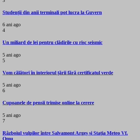
3
Studenții din anii terminali pot lucra la Guvern
6 ani ago
4
Un miliard de lei pentru clădirile cu risc seismic
5 ani ago
5
Vom călători în interiorul țării fără certificatul verde
5 ani ago
6
Cupoanele de pensii trimise online la cerere
5 ani ago
7
Râzboiul vulpilor între Salvamont Argeș și Stația Meteo Vf.
Omu