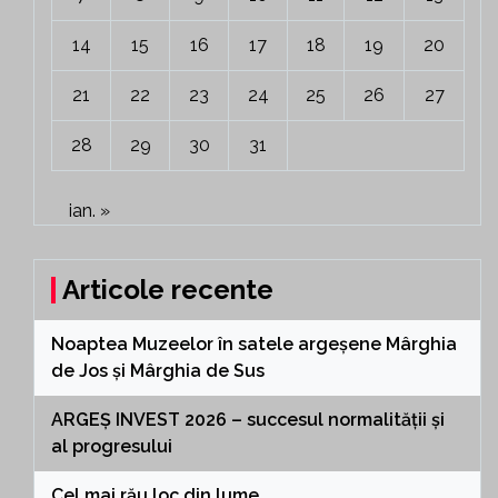
14
15
16
17
18
19
20
21
22
23
24
25
26
27
28
29
30
31
ian. »
Articole recente
Noaptea Muzeelor în satele argeșene Mârghia
de Jos și Mârghia de Sus
ARGEȘ INVEST 2026 – succesul normalității și
al progresului
Cel mai rău loc din lume