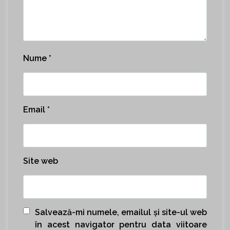
Nume
*
Email
*
Site web
Salvează-mi numele, emailul și site-ul web
în acest navigator pentru data viitoare