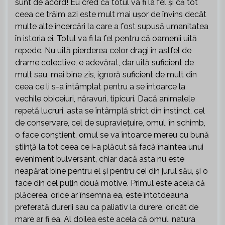
sunt de acord! Eu cred că totul va fi la fel și că tot
ceea ce trăim azi este mult mai ușor de învins decât
multe alte încercări la care a fost supusă umanitatea
în istoria ei. Totul va fi la fel pentru că oamenii uită
repede. Nu uită pierderea celor dragi în astfel de
drame colective, e adevărat, dar uită suficient de
mult sau, mai bine zis, ignoră suficient de mult din
ceea ce li s-a întâmplat pentru a se întoarce la
vechile obiceiuri, năravuri, tipicuri. Dacă animalele
repetă lucruri, asta se întâmplă strict din instinct, cel
de conservare, cel de supraviețuire, omul, în schimb,
o face conștient, omul se va întoarce mereu cu bună
știință la tot ceea ce i-a plăcut să facă înaintea unui
eveniment bulversant, chiar dacă asta nu este
neapărat bine pentru el și pentru cei din jurul său, și o
face din cel puțin două motive. Primul este acela că
plăcerea, orice ar însemna ea, este întotdeauna
preferată durerii sau ca paliativ la durere, oricât de
mare ar fi ea. Al doilea este acela că omul, natura