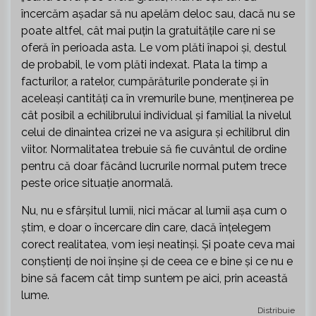
încercăm așadar să nu apelăm deloc sau, dacă nu se
poate altfel, cât mai puțin la gratuitățile care ni se
oferă în perioada asta. Le vom plăti înapoi și, destul
de probabil, le vom plăti indexat. Plata la timp a
facturilor, a ratelor, cumpărăturile ponderate și în
aceleași cantități ca în vremurile bune, menținerea pe
cât posibil a echilibrului individual și familial la nivelul
celui de dinaintea crizei ne va asigura și echilibrul din
viitor. Normalitatea trebuie să fie cuvântul de ordine
pentru că doar făcând lucrurile normal putem trece
peste orice situație anormală.
Nu, nu e sfârșitul lumii, nici măcar al lumii așa cum o
știm, e doar o încercare din care, dacă înțelegem
corect realitatea, vom ieși neatinși. Și poate ceva mai
conștienți de noi înșine și de ceea ce e bine și ce nu e
bine să facem cât timp suntem pe aici, prin această
lume.
Distribuie