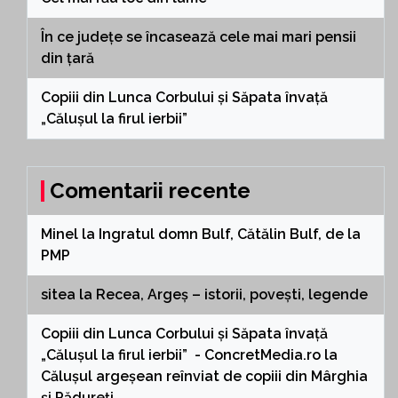
În ce județe se încasează cele mai mari pensii
din țară
Copiii din Lunca Corbului și Săpata învață
„Călușul la firul ierbii”
Comentarii recente
Minel
la
Ingratul domn Bulf, Cătălin Bulf, de la
PMP
sitea
la
Recea, Argeș – istorii, povești, legende
Copiii din Lunca Corbului și Săpata învață
„Călușul la firul ierbii” - ConcretMedia.ro
la
Călușul argeșean reînviat de copiii din Mârghia
și Pădureți