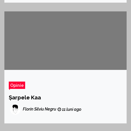
Opinie
Șarpele Kaa
Florin Silviu Negru
11 luni ago