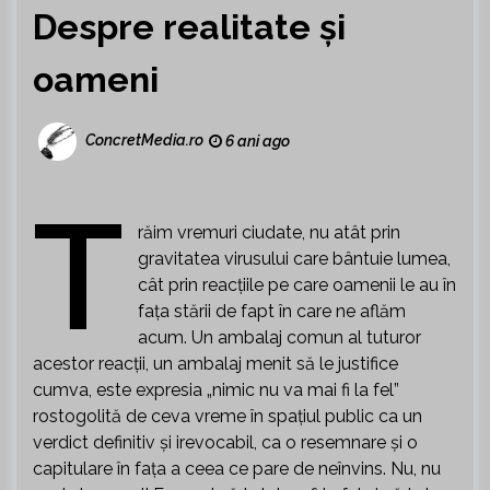
Despre realitate și
oameni
ConcretMedia.ro
6 ani ago
T
răim vremuri ciudate, nu atât prin
gravitatea virusului care bântuie lumea,
cât prin reacțiile pe care oamenii le au în
fața stării de fapt în care ne aflăm
acum. Un ambalaj comun al tuturor
acestor reacții, un ambalaj menit să le justifice
cumva, este expresia „nimic nu va mai fi la fel”
rostogolită de ceva vreme în spațiul public ca un
verdict definitiv și irevocabil, ca o resemnare și o
capitulare în fața a ceea ce pare de neînvins. Nu, nu