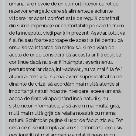
umană, are nevoie de un confort interior cu rol de
rezervor energetic care să alimenteze acțiunile
viitoare, iar acest confort este de regulă constituit
din suma experinețelor confortabile pe care le trăim
de la începutul vieții până în prezent. Așadar, totul va
fi al fel sau foarte aproape de acest la fel pentru că
omul se va întoarce din reflex să-și reia viața de
acolo de unde consideră că aceasta ar fi trebuit să
continue dacă nu s-ar fi întâmplat evenimentul
perturbator. Iar dacă, într-adevăr, „nu va mai fi la fel”
atunci ar trebui să nu mai avem superficialitatea de
dinainte de criză, să acordăm mai multă atenție și
importanță naturii noastre interioare, aceea umană,
aceea de ființe vii aparținând încă naturii și nu
sistemelor informatice, și să avem mai multă grijă,
mult mai multă grijă de relația noastră cu mama
natură. Schimbări puține și ușor de făcut, zic eu. Tot
ceea ce ni se întâmplă acum se datorează exclusiv
gestionării tot mai arogante a relației noastre cu