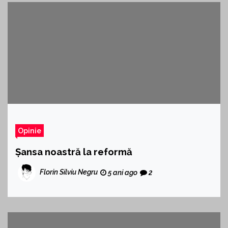
Opinie
Șansa noastră la reformă
Florin Silviu Negru
5 ani ago
2