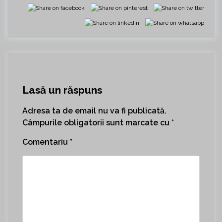
Lasă un răspuns
Adresa ta de email nu va fi publicată.
Câmpurile obligatorii sunt marcate cu
*
Comentariu
*