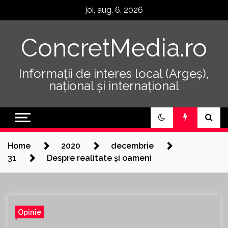
Skip
joi, aug. 6, 2026
to
content
ConcretMedia.ro
Informații de interes local (Argeș),
național și internațional
Home
2020
decembrie
31
Despre realitate și oameni
Opinie