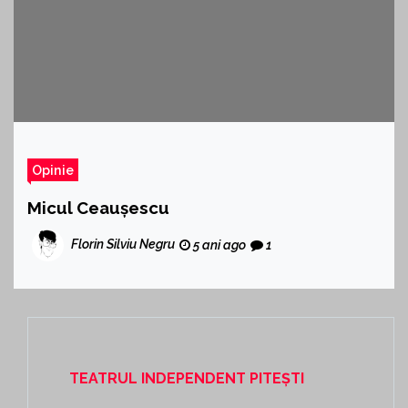
Opinie
Micul Ceaușescu
Florin Silviu Negru
5 ani ago
1
TEATRUL INDEPENDENT PITEȘTI