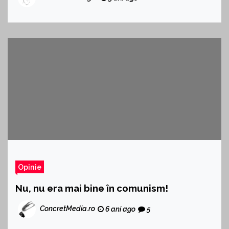
Opinie
Nu, nu era mai bine în comunism!
ConcretMedia.ro
6 ani ago
5