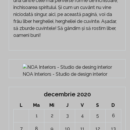
una dintre cele mai perverse forme de închisoare,
închisoarea spiritului. Și cum un cuvânt nu vine
niciodată singur, aici, pe această pagină, voi da
frâu liber hergheliei, hergheliei de cuvinte. Așadar,
să zburde cuvintele! Să gândim și să rostim liber,
oameni buni!
NOA Interiors - Studio de design interior
decembrie 2020
L
Ma
Mi
J
V
S
D
1
2
3
4
5
6
7
8
9
10
11
12
13