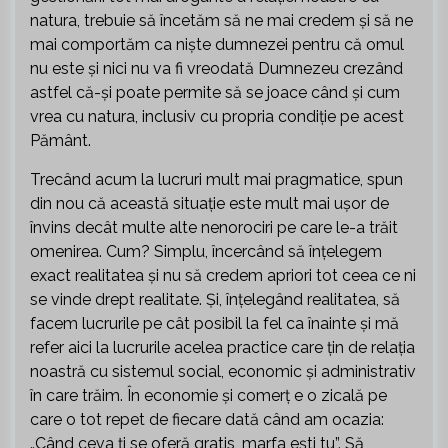
natura, trebuie să încetăm să ne mai credem și să ne
mai comportăm ca niște dumnezei pentru că omul
nu este și nici nu va fi vreodată Dumnezeu crezând
astfel că-și poate permite să se joace când și cum
vrea cu natura, inclusiv cu propria condiție pe acest
Pământ.
Trecând acum la lucruri mult mai pragmatice, spun
din nou că această situație este mult mai ușor de
învins decât multe alte nenorociri pe care le-a trăit
omenirea. Cum? Simplu, încercând să înțelegem
exact realitatea și nu să credem apriori tot ceea ce ni
se vinde drept realitate. Și, înțelegând realitatea, să
facem lucrurile pe cât posibil la fel ca înainte și mă
refer aici la lucrurile acelea practice care țin de relația
noastră cu sistemul social, economic și administrativ
în care trăim. În economie și comerț e o zicală pe
care o tot repet de fiecare dată când am ocazia:
„Când ceva ți se oferă gratis, marfa ești tu”. Să