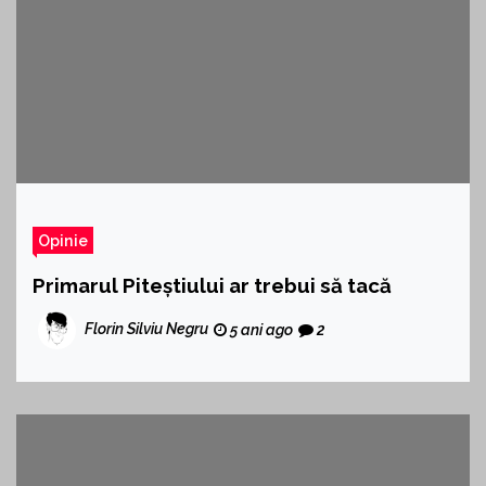
Opinie
Primarul Piteștiului ar trebui să tacă
Florin Silviu Negru
5 ani ago
2