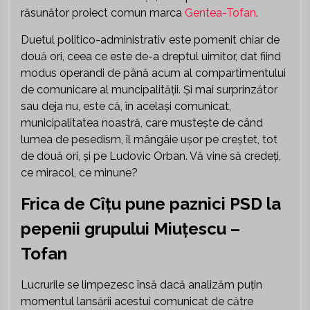
răsunător proiect comun marca
Gentea-Tofan
.
Duetul politico-administrativ este pomenit chiar de
două ori, ceea ce este de-a dreptul uimitor, dat fiind
modus operandi de până acum al compartimentului
de comunicare al muncipalității. Și mai surprinzător
sau deja nu, este că, în același comunicat,
municipalitatea noastră, care mustește de când
lumea de pesedism, îl mângâie ușor pe creștet, tot
de două ori, și pe Ludovic Orban. Vă vine să credeți,
ce miracol, ce minune?
Frica de Cîțu pune paznici PSD la
pepenii grupului Miuțescu –
Tofan
Lucrurile se limpezesc însă dacă analizăm puțin
momentul lansării acestui comunicat de către