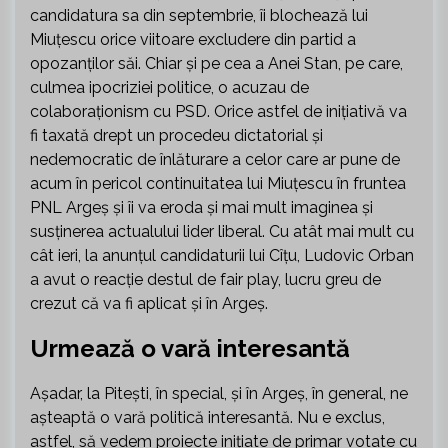
candidatura sa din septembrie, îi blochează lui
Miuțescu orice viitoare excludere din partid a
opozanților săi. Chiar și pe cea a Anei Stan, pe care,
culmea ipocriziei politice, o acuzau de
colaboraționism cu PSD. Orice astfel de inițiativă va
fi taxată drept un procedeu dictatorial și
nedemocratic de înlăturare a celor care ar pune de
acum în pericol continuitatea lui Miuțescu în fruntea
PNL Argeș și îi va eroda și mai mult imaginea și
susținerea actualului lider liberal. Cu atât mai mult cu
cât ieri, la anunțul candidaturii lui Cîțu, Ludovic Orban
a avut o reacție destul de fair play, lucru greu de
crezut că va fi aplicat și în Argeș.
Urmează o vară interesantă
Așadar, la Pitești, în special, și în Argeș, în general, ne
așteaptă o vară politică interesantă. Nu e exclus,
astfel, să vedem proiecte inițiate de primar votate cu