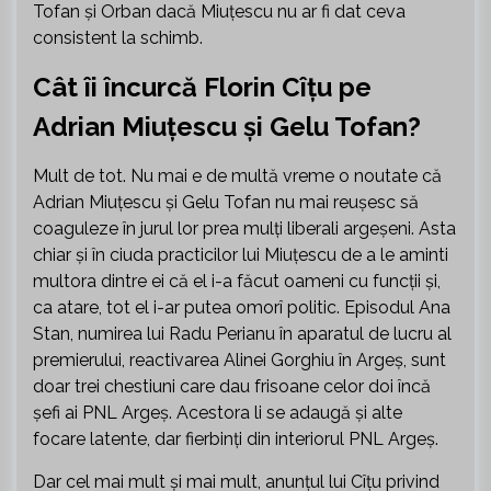
Tofan și Orban dacă Miuțescu nu ar fi dat ceva
consistent la schimb.
Cât îi încurcă Florin Cîțu pe
Adrian Miuțescu și Gelu Tofan?
Mult de tot. Nu mai e de multă vreme o noutate că
Adrian Miuțescu și Gelu Tofan nu mai reușesc să
coaguleze în jurul lor prea mulți liberali argeșeni. Asta
chiar și în ciuda practicilor lui Miuțescu de a le aminti
multora dintre ei că el i-a făcut oameni cu funcții și,
ca atare, tot el i-ar putea omorî politic. Episodul Ana
Stan, numirea lui Radu Perianu în aparatul de lucru al
premierului, reactivarea Alinei Gorghiu în Argeș, sunt
doar trei chestiuni care dau frisoane celor doi încă
șefi ai PNL Argeș. Acestora li se adaugă și alte
focare latente, dar fierbinți din interiorul PNL Argeș.
Dar cel mai mult și mai mult, anunțul lui Cîțu privind