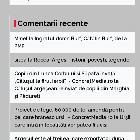
Comentarii recente
Minel
la
Ingratul domn Bulf, Cătălin Bulf, de la
PMP
sitea
la
Recea, Argeș – istorii, povești, legende
Copiii din Lunca Corbului și Săpata învață
„Călușul la firul ierbii” - ConcretMedia.ro
la
Călușul argeșean reînviat de copiii din Mârghia
și Pădureți
Proiect de lege: 60 000 de lei amendă pentru
cei care hrănesc urșii - ConcretMedia.ro
la
Urșii
care intră în localități vor putea fi uciși
Argeșul este al treilea mare exportator după