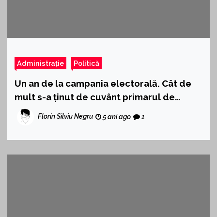
Administrație
Politică
Un an de la campania electorală. Cât de
mult s-a ținut de cuvânt primarul de
cuvânt al Piteștiului (I)
Florin Silviu Negru
5 ani ago
1