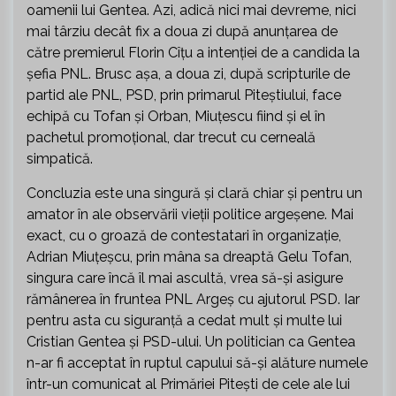
oamenii lui Gentea. Azi, adică nici mai devreme, nici
mai târziu decât fix a doua zi după anunțarea de
către premierul Florin Cîțu a intenției de a candida la
șefia PNL. Brusc așa, a doua zi, după scripturile de
partid ale PNL, PSD, prin primarul Piteștiului, face
echipă cu Tofan și Orban, Miuțescu fiind și el în
pachetul promoțional, dar trecut cu cerneală
simpatică.
Concluzia este una singură și clară chiar și pentru un
amator în ale observării vieții politice argeșene. Mai
exact, cu o groază de contestatari în organizație,
Adrian Miuțeșcu, prin mâna sa dreaptă Gelu Tofan,
singura care încă îl mai ascultă, vrea să-și asigure
rămânerea în fruntea PNL Argeș cu ajutorul PSD. Iar
pentru asta cu siguranță a cedat mult și multe lui
Cristian Gentea și PSD-ului. Un politician ca Gentea
n-ar fi acceptat în ruptul capului să-și alăture numele
într-un comunicat al Primăriei Pitești de cele ale lui