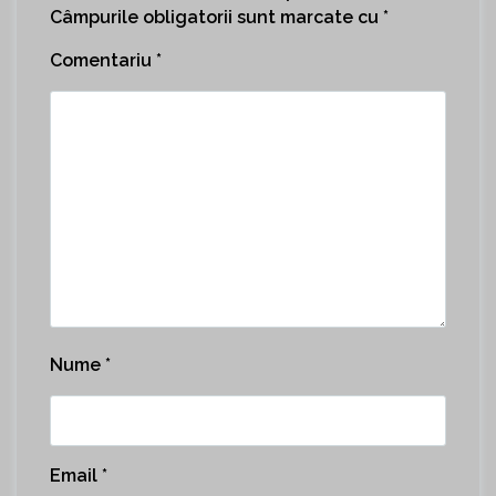
Câmpurile obligatorii sunt marcate cu
*
Comentariu
*
Nume
*
Email
*