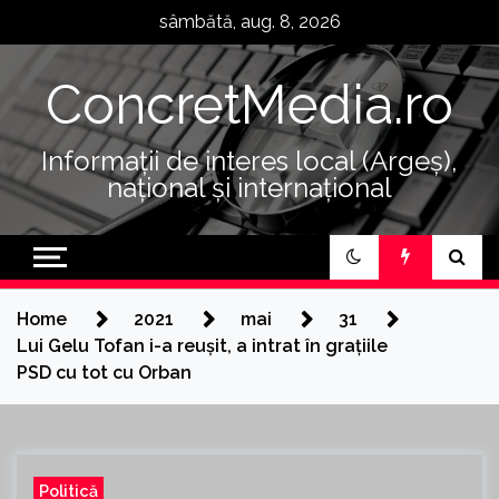
Skip
sâmbătă, aug. 8, 2026
to
content
ConcretMedia.ro
Informații de interes local (Argeș),
național și internațional
Home
2021
mai
31
Lui Gelu Tofan i-a reușit, a intrat în grațiile
PSD cu tot cu Orban
Politică