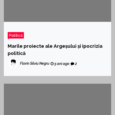
Politică
Marile proiecte ale Argeșului și ipocrizia
politică
Florin Silviu Negru
5 ani ago
2