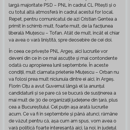
largă majoritate PSD – PNL în cadrul CL Pitești și o
cu totul altă atmosferă în cadrul acestui for local.
Repet, pentru comunicatul de azi Cristian Gentea a
primit în schimb mult, foarte mult, de la facțiunea
liberală Miuțescu – Tofan. Atât de mult, încât el chiar
va avea o vară liniștită, spre deosebire de cei doi.
În ceea ce privește PNL Argeș, aici lucrurile vor
deveni din ce în ce mai ascuțite și mai contondente
odată cu apropierea lunii septembrie. În aceste
condiții, mult clamata prietenie Miuțescu – Orban nu
va folosi prea mult niciunuia dintre ei aici, în Argeș.
Florin Cîțu a avut Guvernul lângă el la anunțul
candidaturii și se pare că se bucură de susținerea a
mai mult de 30 de organizații județene din țară, plus
cea a Bucureștiului. Cel puțin așa arată lucrurile
acum. Ce va fi în septembrie și până atunci, rămâne
de văzut pentru că, așa cum am spus, vom avea o
vară politică foarte interesantă aici, la noi, în județul