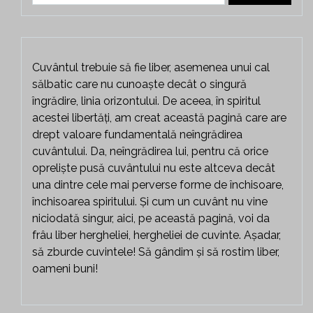
Cuvântul trebuie să fie liber, asemenea unui cal
sălbatic care nu cunoaște decât o singură
îngrădire, linia orizontului. De aceea, în spiritul
acestei libertăți, am creat această pagină care are
drept valoare fundamentală neîngrădirea
cuvântului. Da, neîngrădirea lui, pentru că orice
opreliște pusă cuvântului nu este altceva decât
una dintre cele mai perverse forme de închisoare,
închisoarea spiritului. Și cum un cuvânt nu vine
niciodată singur, aici, pe această pagină, voi da
frâu liber hergheliei, hergheliei de cuvinte. Așadar,
să zburde cuvintele! Să gândim și să rostim liber,
oameni buni!