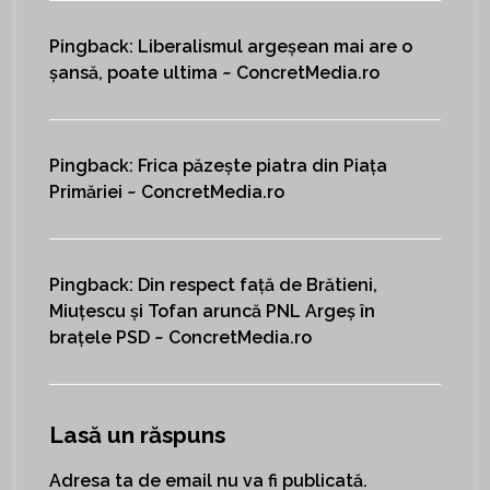
Pingback:
Liberalismul argeșean mai are o
șansă, poate ultima ~ ConcretMedia.ro
Pingback:
Frica păzește piatra din Piața
Primăriei ~ ConcretMedia.ro
Pingback:
Din respect față de Brătieni,
Miuțescu și Tofan aruncă PNL Argeș în
brațele PSD ~ ConcretMedia.ro
Lasă un răspuns
Adresa ta de email nu va fi publicată.