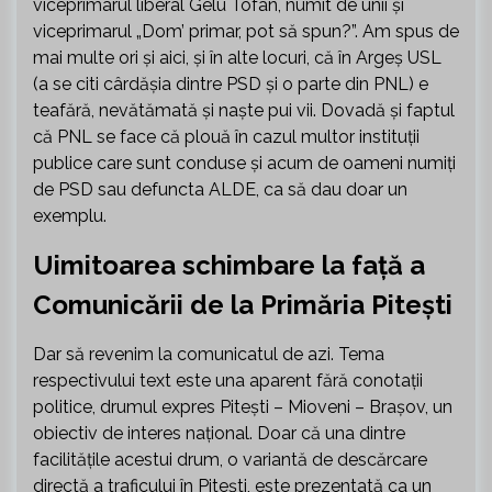
viceprimarul liberal Gelu Tofan, numit de unii și
viceprimarul „Dom’ primar, pot să spun?”. Am spus de
mai multe ori și aici, și în alte locuri, că în Argeș USL
(a se citi cârdășia dintre PSD și o parte din PNL) e
teafără, nevătămată și naște pui vii. Dovadă și faptul
că PNL se face că plouă în cazul multor instituții
publice care sunt conduse și acum de oameni numiți
de PSD sau defuncta ALDE, ca să dau doar un
exemplu.
Uimitoarea schimbare la față a
Comunicării de la Primăria Pitești
Dar să revenim la comunicatul de azi. Tema
respectivului text este una aparent fără conotații
politice, drumul expres Pitești – Mioveni – Brașov, un
obiectiv de interes național. Doar că una dintre
facilitățile acestui drum, o variantă de descărcare
directă a traficului în Pitești, este prezentată ca un