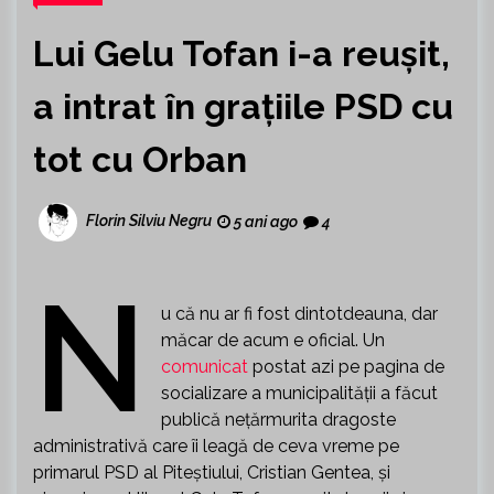
Lui Gelu Tofan i-a reușit,
a intrat în grațiile PSD cu
tot cu Orban
Florin Silviu Negru
5 ani ago
4
N
u că nu ar fi fost dintotdeauna, dar
măcar de acum e oficial. Un
comunicat
postat azi pe pagina de
socializare a municipalității a făcut
publică nețărmurita dragoste
administrativă care îi leagă de ceva vreme pe
primarul PSD al Piteștiului, Cristian Gentea, și