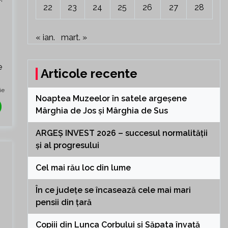
22
23
24
25
26
27
28
« ian.
mart. »
e
Articole recente
ie
Noaptea Muzeelor în satele argeșene
Mârghia de Jos și Mârghia de Sus
ARGEȘ INVEST 2026 – succesul normalității
și al progresului
Cel mai rău loc din lume
În ce județe se încasează cele mai mari
pensii din țară
Copiii din Lunca Corbului și Săpata învață