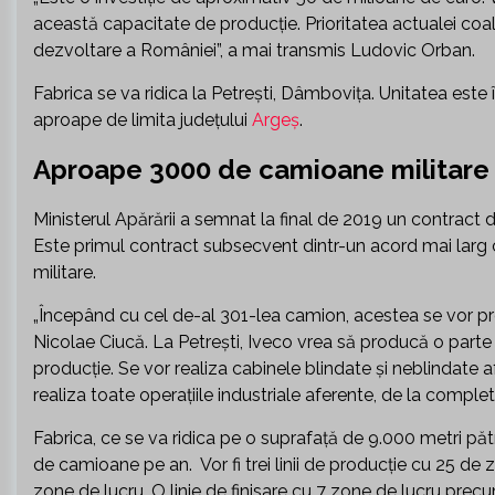
această capacitate de producţie. Prioritatea actualei coali
dezvoltare a României”, a mai transmis Ludovic Orban.
Fabrica se va ridica la Petreşti, Dâmboviţa. Unitatea este 
aproape de limita județului
Argeș
.
Aproape 3000 de camioane militare
Ministerul Apărării a semnat la final de 2019 un contrac
Este primul contract subsecvent dintr-un acord mai larg
militare.
„Începând cu cel de-al 301-lea camion, acestea se vor pro
Nicolae Ciucă. La Petreşti, Iveco vrea să producă o parte
producţie. Se vor realiza cabinele blindate şi neblindate af
realiza toate operaţiile industriale aferente, de la complet
Fabrica, ce se va ridica pe o suprafaţă de 9.000 metri pă
de camioane pe an. Vor fi trei linii de producţie cu 25 de z
zone de lucru. O linie de finisare cu 7 zone de lucru precu