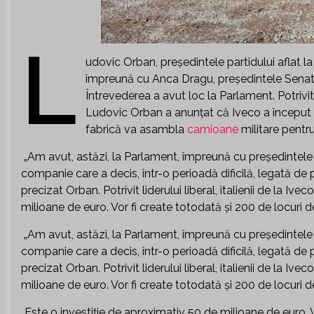
L
udovic Orban, preşedintele partidului aflat l
împreună cu Anca Dragu, preşedintele Senatul
Întrevederea a avut loc la Parlament. Potrivi
Ludovic Orban a anunţat că Iveco a început d
fabrică va asambla
camioane
militare pent
„Am avut, astăzi, la Parlament, împreună cu preşedintele 
companie care a decis, într-o perioadă dificilă, legată de 
precizat Orban. Potrivit liderului liberal, italienii de la Ivec
milioane de euro. Vor fi create totodată şi 200 de locuri
„Am avut, astăzi, la Parlament, împreună cu preşedintele 
companie care a decis, într-o perioadă dificilă, legată de 
precizat Orban. Potrivit liderului liberal, italienii de la Ivec
milioane de euro. Vor fi create totodată şi 200 de locuri
„Este o investiţie de aproximativ 50 de milioane de euro.