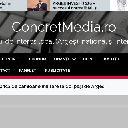
ARGEȘ INVEST 2026 –
Cel mai ră
succesul normalității și
al progresului
ConcretMedia.ro
i de interes local (Argeș), național și int
L CONCRET
ECONOMIE – FINANȚE
OPINII
JUSTIȚIE
TACT
PAMFLET
PUBLICITATE
brică de camioane militare la doi pași de Argeș