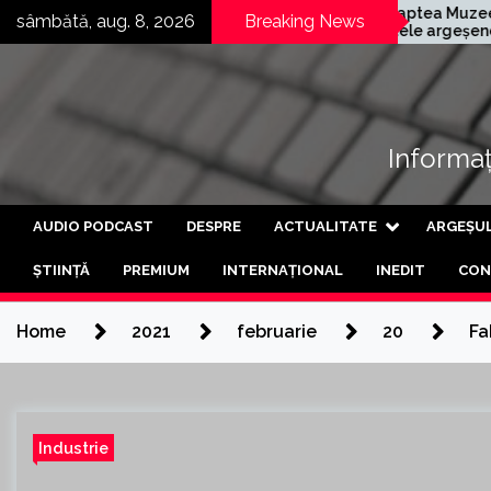
Skip
nia germană
Noaptea Muzeelor în
sâmbătă, aug. 8, 2026
Breaking News
 și-a deschis a
satele argeșene
to
abrică din Curtea
Mârghia de Jos și
content
geș
Mârghia de Sus
Informați
AUDIO PODCAST
DESPRE
ACTUALITATE
ARGEȘU
ȘTIINȚĂ
PREMIUM
INTERNAȚIONAL
INEDIT
CON
Home
2021
februarie
20
Fa
Industrie