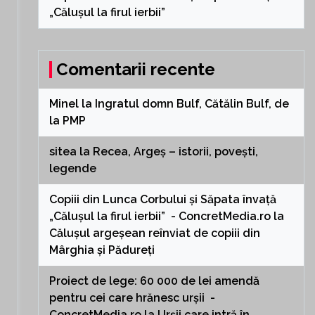
„Călușul la firul ierbii”
Comentarii recente
Minel
la
Ingratul domn Bulf, Cătălin Bulf, de
la PMP
sitea
la
Recea, Argeș – istorii, povești,
legende
Copiii din Lunca Corbului și Săpata învață
„Călușul la firul ierbii” - ConcretMedia.ro
la
Călușul argeșean reînviat de copiii din
Mârghia și Pădureți
Proiect de lege: 60 000 de lei amendă
pentru cei care hrănesc urșii -
ConcretMedia.ro
la
Urșii care intră în