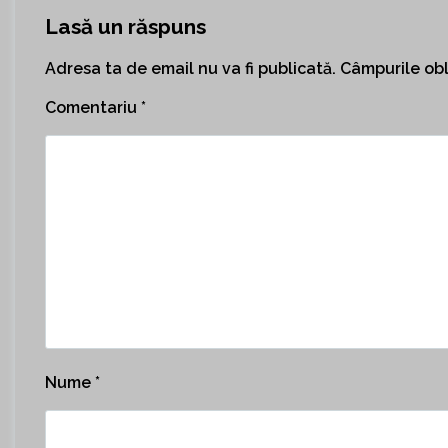
Lasă un răspuns
Adresa ta de email nu va fi publicată.
Câmpurile obl
Comentariu
*
Nume
*