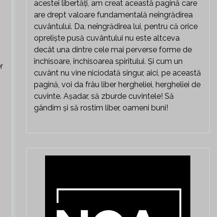
acestei libertăți, am creat această pagină care
are drept valoare fundamentală neîngrădirea
cuvântului. Da, neîngrădirea lui, pentru că orice
opreliște pusă cuvântului nu este altceva
,
decât una dintre cele mai perverse forme de
închisoare, închisoarea spiritului. Și cum un
r
cuvânt nu vine niciodată singur, aici, pe această
pagină, voi da frâu liber hergheliei, hergheliei de
cuvinte. Așadar, să zburde cuvintele! Să
gândim și să rostim liber, oameni buni!