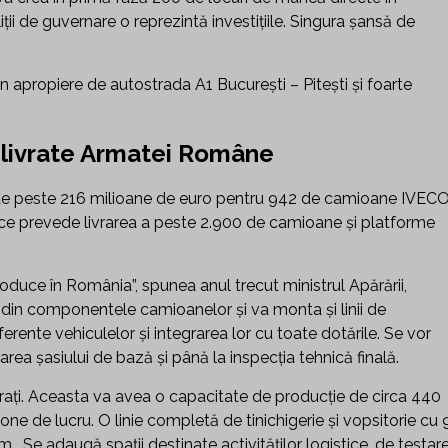
ţii de guvernare o reprezintă investiţiile. Singura şansă de
în apropiere de autostrada A1 Bucureşti – Piteşti și foarte
 livrate Armatei Române
t de peste 216 milioane de euro pentru 942 de camioane IVECO
 ce prevede livrarea a peste 2.900 de camioane şi platforme
duce în România”, spunea anul trecut ministrul Apărării,
 din componentele camioanelor şi va monta şi linii de
erente vehiculelor şi integrarea lor cu toate dotările. Se vor
area şasiului de bază şi până la inspecţia tehnică finală.
trați. Aceasta va avea o capacitate de producţie de circa 440
one de lucru. O linie completă de tinichigerie şi vopsitorie cu 
m. Se adaugă spaţii destinate activităţilor logistice, de testare