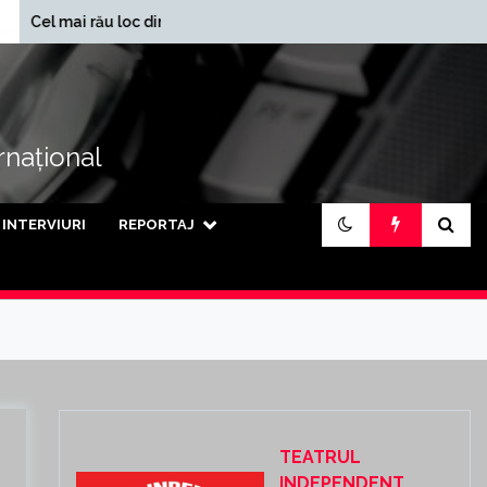
În ce județe se
u loc din lume
încasează cele mai mari
pensii din țară
ernațional
INTERVIURI
REPORTAJ
TEATRUL
INDEPENDENT