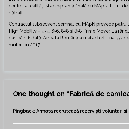
control al calităţii şi acceptanţă finală cu MApN. Lotul d
pătrați.
Contractul subsecvent semnat cu MApN prevede patru tip
High Mobility – 4×4, 6×6, 8×8 şi 8×8 Prime Mover. La rândul 
cabină blindată. Armata Română a mai achiziţionat 57 de 
militare în 2017.
One thought on “
Fabrică de camioa
Pingback:
Armata recrutează rezerviști voluntari și