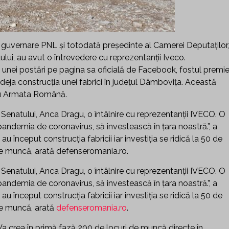
a guvernare PNL şi totodată preşedinte al Camerei Deputaţilor
ui, au avut o întrevedere cu reprezentanţii Iveco.
t unei postări pe pagina sa oficială de Facebook, fostul premie
eja construcţia unei fabrici în judeţul Dâmboviţa. Această
ru Armata Română.
Senatului, Anca Dragu, o întâlnire cu reprezentanţii IVECO. O
pandemia de coronavirus, să investească în ţara noastră.”, a
o au început construcţia fabricii iar investiţia se ridică la 50 de
 de muncă, arată defenseromania.ro.
Senatului, Anca Dragu, o întâlnire cu reprezentanţii IVECO. O
pandemia de coronavirus, să investească în ţara noastră.”, a
o au început construcţia fabricii iar investiţia se ridică la 50 de
 de muncă, arată
defenseromania.ro
.
 Va crea în primă fază 200 de locuri de muncă directe în