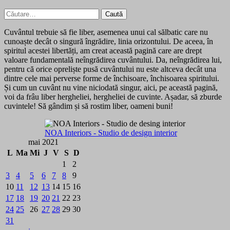
Caută
după:
Cuvântul trebuie să fie liber, asemenea unui cal sălbatic care nu
cunoaște decât o singură îngrădire, linia orizontului. De aceea, în
spiritul acestei libertăți, am creat această pagină care are drept
valoare fundamentală neîngrădirea cuvântului. Da, neîngrădirea lui,
pentru că orice opreliște pusă cuvântului nu este altceva decât una
dintre cele mai perverse forme de închisoare, închisoarea spiritului.
Și cum un cuvânt nu vine niciodată singur, aici, pe această pagină,
voi da frâu liber hergheliei, hergheliei de cuvinte. Așadar, să zburde
cuvintele! Să gândim și să rostim liber, oameni buni!
NOA Interiors - Studio de design interior
mai 2021
L
Ma
Mi
J
V
S
D
1
2
3
4
5
6
7
8
9
10
11
12
13
14
15
16
17
18
19
20
21
22
23
24
25
26
27
28
29
30
31