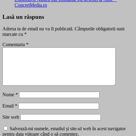
ConcretMedia.ro
Lasă un răspuns
Adresa ta de email nu va fi publicată.
Câmpurile obligatorii sunt
marcate cu
*
Comentariu
*
Nume
*
Email
*
Site web
Salvează-mi numele, emailul și site-ul web în acest navigator
pentru data viitoare când o să comentez.