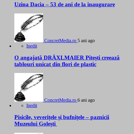
Uzina Dacia – 53 de ani de la inaugurare
ConcretMedia.ro
5 ani ago
Inedit
O angajată DRÄXLMAIER Pitești creează
tablouri unicat din flori de plastic
ConcretMedia.ro
6 ani ago
Inedit
Pisicile, veverițele și bufnițele – paznicii
Muzeului Golești