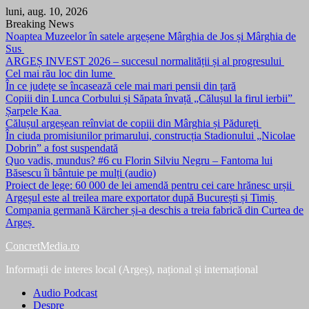
Skip
luni, aug. 10, 2026
to
Breaking News
content
Noaptea Muzeelor în satele argeșene Mârghia de Jos și Mârghia de
Sus
ARGEȘ INVEST 2026 – succesul normalității și al progresului
Cel mai rău loc din lume
În ce județe se încasează cele mai mari pensii din țară
Copiii din Lunca Corbului și Săpata învață „Călușul la firul ierbii”
Șarpele Kaa
Călușul argeșean reînviat de copiii din Mârghia și Pădureți
În ciuda promisiunilor primarului, construcția Stadionului „Nicolae
Dobrin” a fost suspendată
Quo vadis, mundus? #6 cu Florin Silviu Negru – Fantoma lui
Băsescu îi bântuie pe mulți (audio)
Proiect de lege: 60 000 de lei amendă pentru cei care hrănesc urșii
Argeșul este al treilea mare exportator după București și Timiș
Compania germană Kärcher și-a deschis a treia fabrică din Curtea de
Argeș
ConcretMedia.ro
Informații de interes local (Argeș), național și internațional
Audio Podcast
Despre