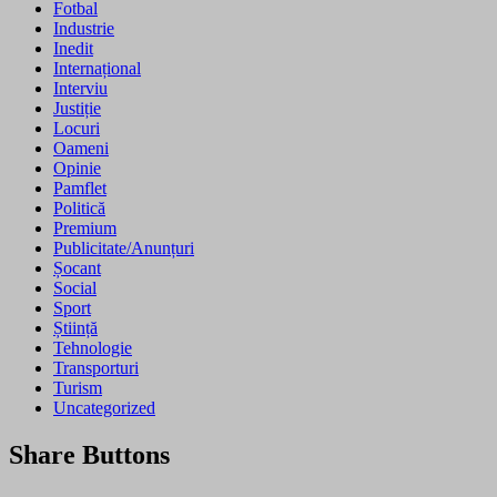
Fotbal
Industrie
Inedit
Internațional
Interviu
Justiție
Locuri
Oameni
Opinie
Pamflet
Politică
Premium
Publicitate/Anunțuri
Șocant
Social
Sport
Știință
Tehnologie
Transporturi
Turism
Uncategorized
Share Buttons