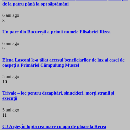
de la patru până la opt săptămâni
6 ani ago
8
Un parc din București a primit numele Elisabetei Rizea
6 ani ago
9
Elena Lasconi le-a tăiat accesul beneficiarilor de lux ai casei de
oaspeți a Primăriei Câmpulung Muscel
5 ani ago
10
Trivale – loc pentru decapitări, sinucideri, morți stranii și
execuții
5 ani ago
11
CJ Argeș în lupta cea mare cu apa de ploaie la Recea