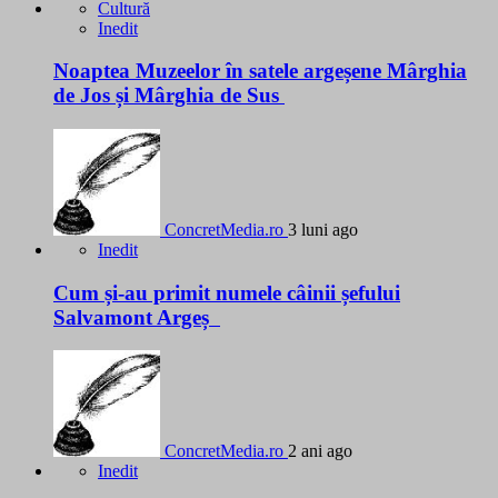
Cultură
Inedit
Noaptea Muzeelor în satele argeșene Mârghia
de Jos și Mârghia de Sus
ConcretMedia.ro
3 luni ago
Inedit
Cum și-au primit numele câinii șefului
Salvamont Argeș
ConcretMedia.ro
2 ani ago
Inedit