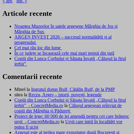
« apr.
iun. »
Articole recente
Noaptea Muzeelor în satele argeșene Mârghia de Jos și
Mârghia de Sus
ARGEȘ INVEST 2026 – succesul normalității și al
progresului
Cel mai rău loc din lume
În ce județe se încasează cele mai mari pensii din țară
Copiii din Lunca Corbului și Săpata învață „Călușul la firul
ierbii”
Comentarii recente
Minel
la
Ingratul domn Bulf, Cătălin Bulf, de la PMP
sitea
la
Recea, Argeș – istorii, povești, legende
Copiii din Lunca Corbului și Săpata învață „Călușul la firul
ierbii” - ConcretMedia.ro
la
Călușul argeșean reînviat de
copiii din Mârghia și Pădureți
Proiect de lege: 60 000 de lei amendă pentru cei care hrănesc
urșii - ConcretMedia.ro
la
Urșii care intră în localități vor
putea fi uciși
Argeșul este al treilea mare exportator după București și