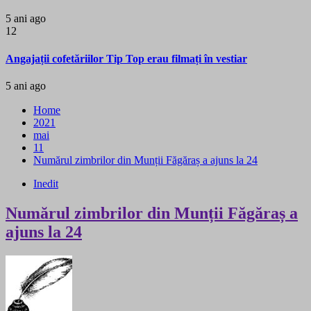
5 ani ago
12
Angajații cofetăriilor Tip Top erau filmați în vestiar
5 ani ago
Home
2021
mai
11
Numărul zimbrilor din Munții Făgăraș a ajuns la 24
Inedit
Numărul zimbrilor din Munții Făgăraș a
ajuns la 24