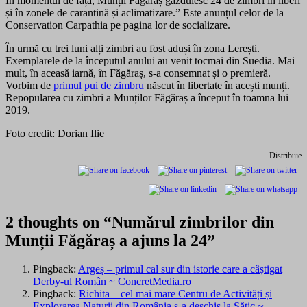
În momentul de față, Munții Făgăraș găzduiesc 24 de zimbri în liberi
și în zonele de carantină și aclimatizare.” Este anunțul celor de la
Conservation Carpathia pe pagina lor de socializare.
În urmă cu trei luni alți zimbri au fost aduși în zona Lerești.
Exemplarele de la începutul anului au venit tocmai din Suedia. Mai
mult, în aceasă iarnă, în Făgăraș, s-a consemnat și o premieră.
Vorbim de
primul pui de zimbru
născut în libertate în acești munți.
Repopularea cu zimbri a Munților Făgăraș a început în toamna lui
2019.
Foto credit: Dorian Ilie
Distribuie
2 thoughts on “
Numărul zimbrilor din
Munții Făgăraș a ajuns la 24
”
Pingback:
Argeș – primul cal sur din istorie care a câștigat
Derby-ul Român ~ ConcretMedia.ro
Pingback:
Richita – cel mai mare Centru de Activități și
Explorarea Naturii din România s-a deschis la Sătic ~