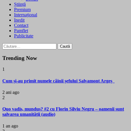
Știință
Premium
Internațional
Inedit
Contact
Pamflet
Publicitate
Caută
după:
Trending Now
1
Cum și-au primit numele câinii șefului Salvamont Argeș
2 ani ago
2
Quo vadis, mundus? #2 cu Florin Silviu Negru – oamenii sunt
salvarea umanității (audio)
1 an ago