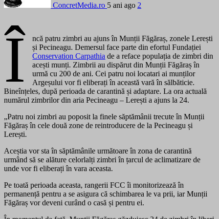
ConcretMedia.ro
5 ani ago
2
Î
ncă patru zimbri au ajuns în Munții Făgăraș, zonele Lerești
și Pecineagu. Demersul face parte din efortul Fundației
Conservation Carpathia
de a reface populația de zimbri din
acești munți. Zimbrii au dispărut din Munții Făgăraș în
urmă cu 200 de ani. Cei patru noi locatari ai munților
Argeșului vor fi eliberați în această vară în sălbăticie.
Bineînțeles, după perioada de carantină și adaptare. La ora actuală
numărul zimbrilor din aria Pecineagu – Lerești a ajuns la 24.
„Patru noi zimbri au poposit la finele săptămânii trecute în Munții
Făgăraș în cele două zone de reintroducere de la Pecineagu și
Lerești.
Aceștia vor sta în săptămânile următoare în zona de carantină
urmând să se alăture celorlalți zimbri în țarcul de aclimatizare de
unde vor fi eliberați în vara aceasta.
Pe toată perioada aceasta, rangerii FCC îi monitorizează în
permanență pentru a se asigura că schimbarea le va prii, iar Munții
Făgăraș vor deveni curând o casă și pentru ei.