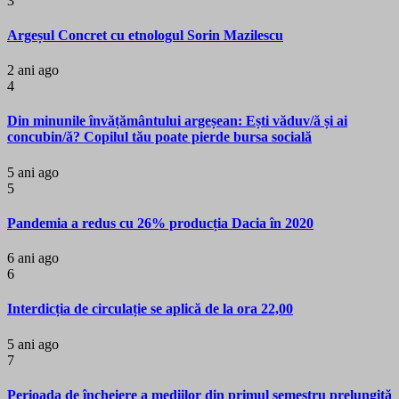
3
Argeșul Concret cu etnologul Sorin Mazilescu
2 ani ago
4
Din minunile învățământului argeșean: Ești văduv/ă și ai
concubin/ă? Copilul tău poate pierde bursa socială
5 ani ago
5
Pandemia a redus cu 26% producția Dacia în 2020
6 ani ago
6
Interdicția de circulație se aplică de la ora 22,00
5 ani ago
7
Perioada de încheiere a mediilor din primul semestru prelungită