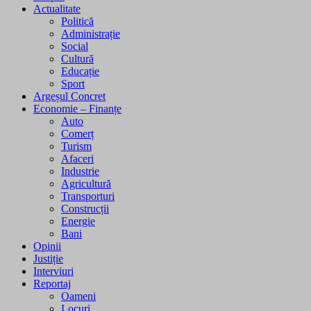
Actualitate
Politică
Administrație
Social
Cultură
Educație
Sport
Argeșul Concret
Economie – Finanțe
Auto
Comerț
Turism
Afaceri
Industrie
Agricultură
Transporturi
Construcții
Energie
Bani
Opinii
Justiție
Interviuri
Reportaj
Oameni
Locuri