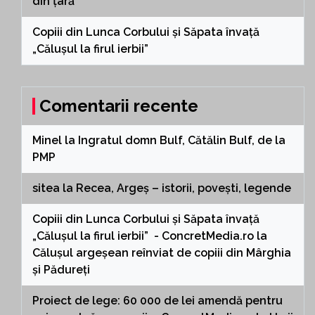
din țară
Copiii din Lunca Corbului și Săpata învață
„Călușul la firul ierbii”
Comentarii recente
Minel
la
Ingratul domn Bulf, Cătălin Bulf, de la
PMP
sitea
la
Recea, Argeș – istorii, povești, legende
Copiii din Lunca Corbului și Săpata învață
„Călușul la firul ierbii” - ConcretMedia.ro
la
Călușul argeșean reînviat de copiii din Mârghia
și Pădureți
Proiect de lege: 60 000 de lei amendă pentru