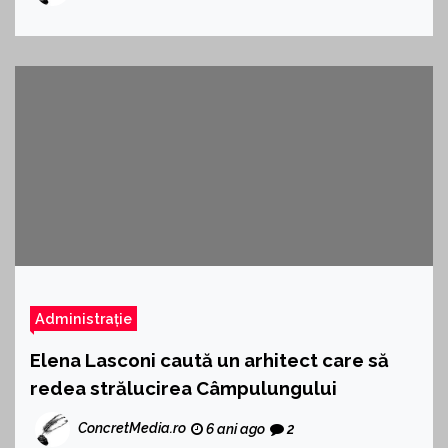
Administrație
Elena Lasconi caută un arhitect care să
redea strălucirea Câmpulungului
ConcretMedia.ro
6 ani ago
2