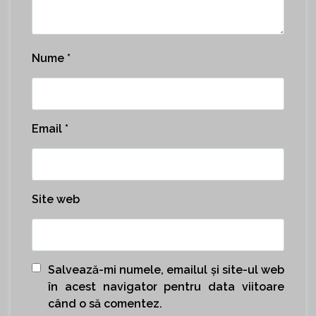
Nume
*
Email
*
Site web
Salvează-mi numele, emailul și site-ul web
în acest navigator pentru data viitoare
când o să comentez.