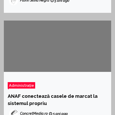
Florin Silviu Negru
5 ani ago
Administrație
ANAF conectează casele de marcat la
sistemul propriu
ConcretMedia.ro
5 ani ago