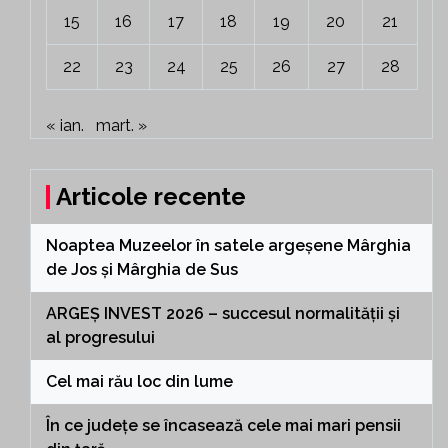
15
16
17
18
19
20
21
22
23
24
25
26
27
28
« ian.
mart. »
Articole recente
Noaptea Muzeelor în satele argeșene Mârghia
de Jos și Mârghia de Sus
ARGEȘ INVEST 2026 – succesul normalității și
al progresului
Cel mai rău loc din lume
În ce județe se încasează cele mai mari pensii