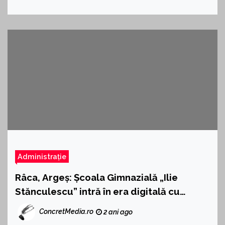
Administrație
Râca, Argeș: Școala Gimnazială „Ilie
Stănculescu” intră în era digitală cu
fonduri PNRR
ConcretMedia.ro
2 ani ago