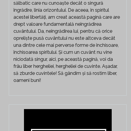
sălbatic care nu cunoaște decât o singură
îngrădire, linia orizontului. De aceea, în spiritul
acestei libertăți, am creat această pagină care are
drept valoare fundamentală neîngrădirea
cuvântului. Da, neîngrădirea lui, pentru că orice
opreliște pusă cuvântului nu este altceva decât
una dintre cele mai perverse forme de închisoare,
închisoarea spiritului. Și cum un cuvânt nu vine
niciodată singur, aici, pe această pagină, voi da
frâu liber hergheliei, hergheliei de cuvinte. Așadar,
să zburde cuvintele! Să gândim și să rostim liber,
oameni buni!