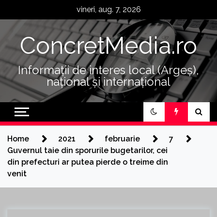
Skip
vineri, aug. 7, 2026
to
content
ConcretMedia.ro
Informații de interes local (Argeș),
național și internațional
Home
2021
februarie
7
Guvernul taie din sporurile bugetarilor, cei
din prefecturi ar putea pierde o treime din
venit