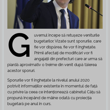
G
uvernul începe să retușeze veniturile
bugetarilor. Vizate sunt sporurile, care
fie vor dispărea, fie vor fi înghețate.
Primii afectați de modificări vor fi
angajații din prefecturi care ar urma să
piardă aproximativ o treime din venit după tăierea
acestor sporuri.
Sporurile vor fi înghețate la nivelul anului 2020
potrivit informațiilor existente în momentul de față
cu privire la ceea ce intenționează cabinetul Câțu să
propună începând de mâine odată cu proiecția
bugetară pe anul în curs.