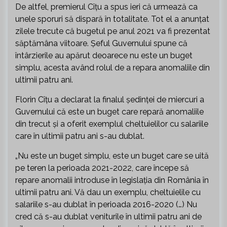
De altfel, premierul Cîțu a spus ieri că urmează ca
unele sporuri să dispară în totalitate. Tot el a anunțat
zilele trecute că bugetul pe anul 2021 va fi prezentat
săptămâna viitoare. Șeful Guvernului spune că
întârzierile au apărut deoarece nu este un buget
simplu, acesta având rolul de a repara anomaliile din
ultimii patru ani.
Florin Cîțu a declarat la finalul ședinței de miercuri a
Guvernului că este un buget care repară anomaliile
din trecut și a oferit exemplul cheltuielilor cu salariile
care în ultimii patru ani s-au dublat.
„Nu este un buget simplu, este un buget care se uită
pe teren la perioada 2021-2022, care începe să
repare anomalii introduse în legislația din România în
ultimii patru ani. Vă dau un exemplu, cheltuielile cu
salariile s-au dublat în perioada 2016-2020 (…) Nu
cred că s-au dublat veniturile în ultimii patru ani de