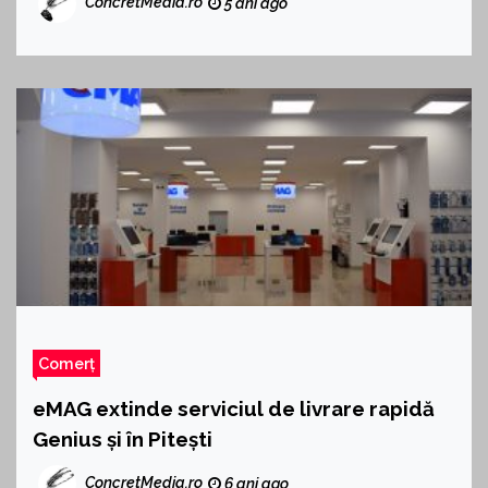
ConcretMedia.ro
5 ani ago
Comerț
eMAG extinde serviciul de livrare rapidă
Genius și în Pitești
ConcretMedia.ro
6 ani ago