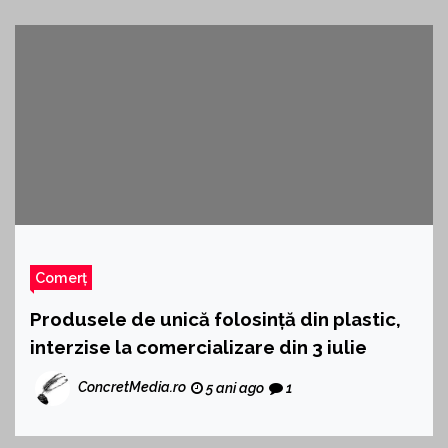
Comerț
Produsele de unică folosință din plastic,
interzise la comercializare din 3 iulie
ConcretMedia.ro
5 ani ago
1