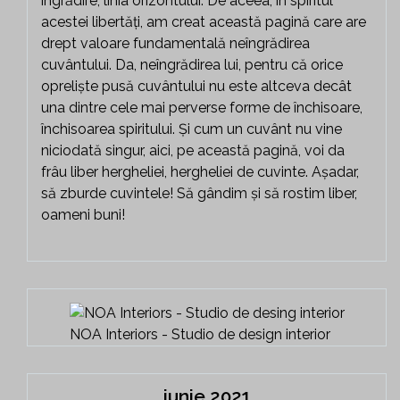
îngrădire, linia orizontului. De aceea, în spiritul
acestei libertăți, am creat această pagină care are
drept valoare fundamentală neîngrădirea
cuvântului. Da, neîngrădirea lui, pentru că orice
opreliște pusă cuvântului nu este altceva decât
una dintre cele mai perverse forme de închisoare,
închisoarea spiritului. Și cum un cuvânt nu vine
niciodată singur, aici, pe această pagină, voi da
frâu liber hergheliei, hergheliei de cuvinte. Așadar,
să zburde cuvintele! Să gândim și să rostim liber,
oameni buni!
NOA Interiors - Studio de design interior
iunie 2021