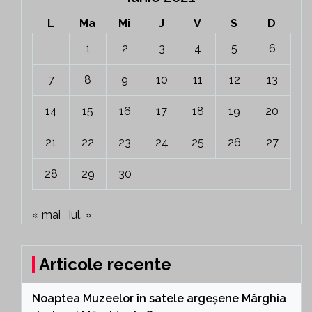
L
Ma
Mi
J
V
S
D
1
2
3
4
5
6
7
8
9
10
11
12
13
14
15
16
17
18
19
20
21
22
23
24
25
26
27
28
29
30
« mai
iul. »
Articole recente
Noaptea Muzeelor în satele argeșene Mârghia