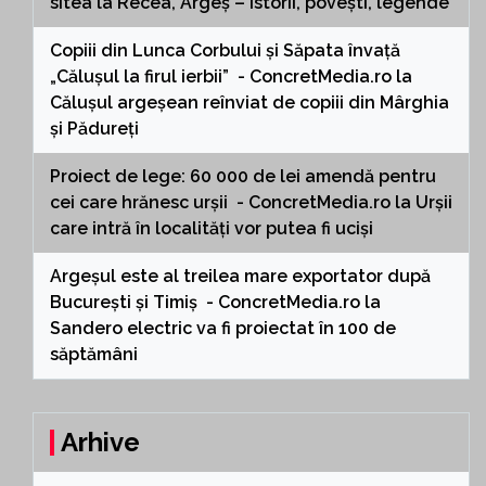
sitea
la
Recea, Argeș – istorii, povești, legende
Copiii din Lunca Corbului și Săpata învață
„Călușul la firul ierbii” - ConcretMedia.ro
la
Călușul argeșean reînviat de copiii din Mârghia
și Pădureți
Proiect de lege: 60 000 de lei amendă pentru
cei care hrănesc urșii - ConcretMedia.ro
la
Urșii
care intră în localități vor putea fi uciși
Argeșul este al treilea mare exportator după
București și Timiș - ConcretMedia.ro
la
Sandero electric va fi proiectat în 100 de
săptămâni
Arhive