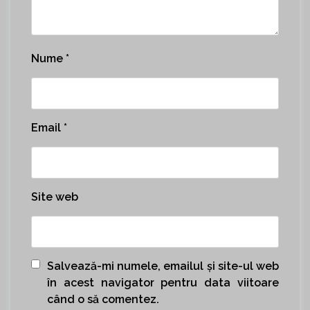
Nume
*
Email
*
Site web
Salvează-mi numele, emailul și site-ul web
în acest navigator pentru data viitoare
când o să comentez.