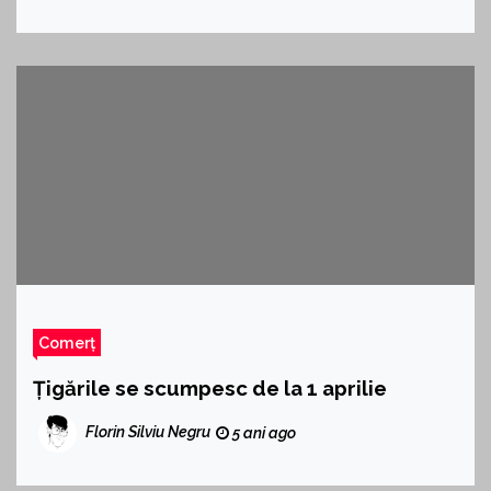
Comerț
Țigările se scumpesc de la 1 aprilie
Florin Silviu Negru
5 ani ago