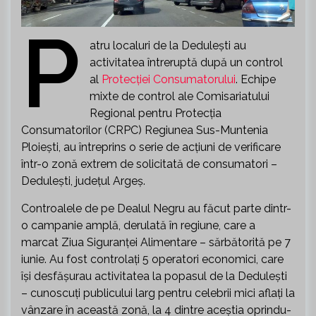
P
atru localuri de la Dedulești au
activitatea întreruptă după un control
al
Protecției Consumatorului
. Echipe
mixte de control ale Comisariatului
Regional pentru Protecția
Consumatorilor (CRPC) Regiunea Sus-Muntenia
Ploiești, au întreprins o serie de acțiuni de verificare
într-o zonă extrem de solicitată de consumatori –
Dedulești, județul Argeș.
Controalele de pe Dealul Negru au făcut parte dintr-
o campanie amplă, derulată în regiune, care a
marcat Ziua Siguranței Alimentare – sărbătorită pe 7
iunie. Au fost controlați 5 operatori economici, care
își desfășurau activitatea la popasul de la Dedulești
– cunoscuți publicului larg pentru celebrii mici aflați la
vânzare în această zonă, la 4 dintre aceștia oprindu-