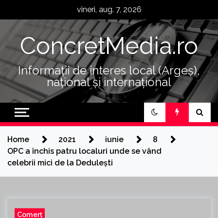
Skip
vineri, aug. 7, 2026
to
content
ConcretMedia.ro
Informații de interes local (Argeș),
național și internațional
Home
2021
iunie
8
OPC a închis patru localuri unde se vând
celebrii mici de la Dedulești
Comerț