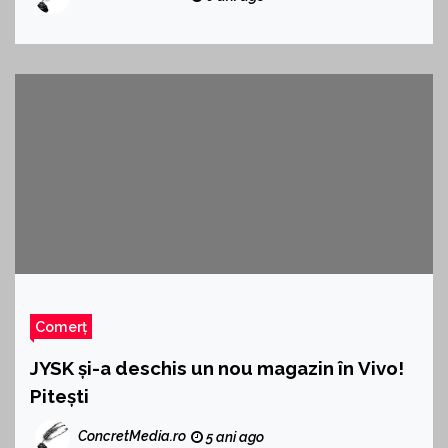
Comerț
JYSK și-a deschis un nou magazin în Vivo!
Pitești
ConcretMedia.ro
5 ani ago