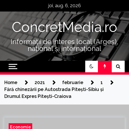
Skip
joi, aug. 6, 2026
to
content
ConcretMedia.ro
Informații de interes local (Argeș),
național și internațional
Home
2021
februarie
1
Fără chinezării pe Autostrada Pitești-Sibiu și
Drumul Expres Pitești-Craiova
Economie