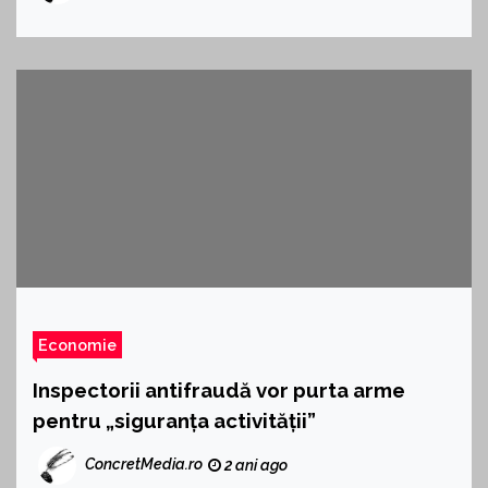
Economie
Inspectorii antifraudă vor purta arme
pentru „siguranța activității”
ConcretMedia.ro
2 ani ago