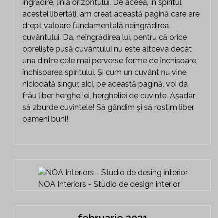
îngrădire, linia orizontului. De aceea, în spiritul
acestei libertăți, am creat această pagină care are
drept valoare fundamentală neîngrădirea
cuvântului. Da, neîngrădirea lui, pentru că orice
opreliște pusă cuvântului nu este altceva decât
una dintre cele mai perverse forme de închisoare,
închisoarea spiritului. Și cum un cuvânt nu vine
niciodată singur, aici, pe această pagină, voi da
frâu liber hergheliei, hergheliei de cuvinte. Așadar,
să zburde cuvintele! Să gândim și să rostim liber,
oameni buni!
NOA Interiors - Studio de design interior
februarie 2021