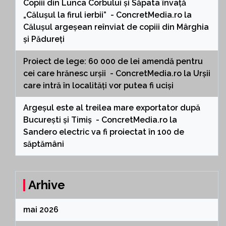
Copiii din Lunca Corbului și Săpata învață
„Călușul la firul ierbii” - ConcretMedia.ro
la
Călușul argeșean reînviat de copiii din Mârghia
și Pădureți
Proiect de lege: 60 000 de lei amendă pentru
cei care hrănesc urșii - ConcretMedia.ro
la
Urșii
care intră în localități vor putea fi uciși
Argeșul este al treilea mare exportator după
București și Timiș - ConcretMedia.ro
la
Sandero electric va fi proiectat în 100 de
săptămâni
Arhive
mai 2026