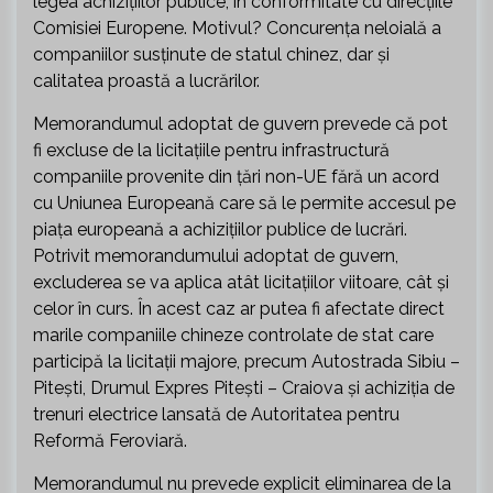
legea achizițiilor publice, în conformitate cu direcțiile
Comisiei Europene. Motivul? Concurența neloială a
companiilor susținute de statul chinez, dar și
calitatea proastă a lucrărilor.
Memorandumul adoptat de guvern prevede că pot
fi excluse de la licitațiile pentru infrastructură
companiile provenite din țări non-UE fără un acord
cu Uniunea Europeană care să le permite accesul pe
piața europeană a achizițiilor publice de lucrări.
Potrivit memorandumului adoptat de guvern,
excluderea se va aplica atât licitațiilor viitoare, cât și
celor în curs. În acest caz ar putea fi afectate direct
marile companiile chineze controlate de stat care
participă la licitații majore, precum Autostrada Sibiu –
Pitești, Drumul Expres Pitești – Craiova și achiziția de
trenuri electrice lansată de Autoritatea pentru
Reformă Feroviară.
Memorandumul nu prevede explicit eliminarea de la