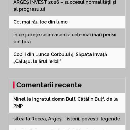
ARGEȘ INVEST 2026 – succesul normalității și
al progresului
Cel mai rău loc din lume
În ce județe se încasează cele mai mari pensii
din țară
Copiii din Lunca Corbului și Săpata învață
„Călușul la firul ierbii”
Comentarii recente
Minel
la
Ingratul domn Bulf, Cătălin Bulf, de la
PMP
sitea
la
Recea, Argeș – istorii, povești, legende