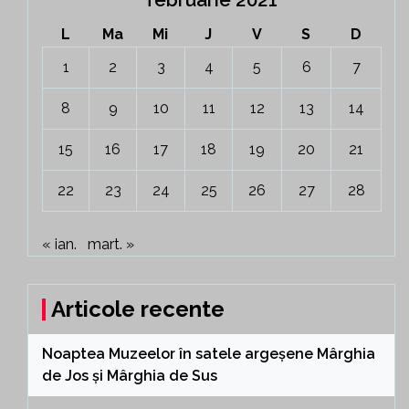
L
Ma
Mi
J
V
S
D
1
2
3
4
5
6
7
8
9
10
11
12
13
14
15
16
17
18
19
20
21
22
23
24
25
26
27
28
« ian.
mart. »
Articole recente
Noaptea Muzeelor în satele argeșene Mârghia
de Jos și Mârghia de Sus