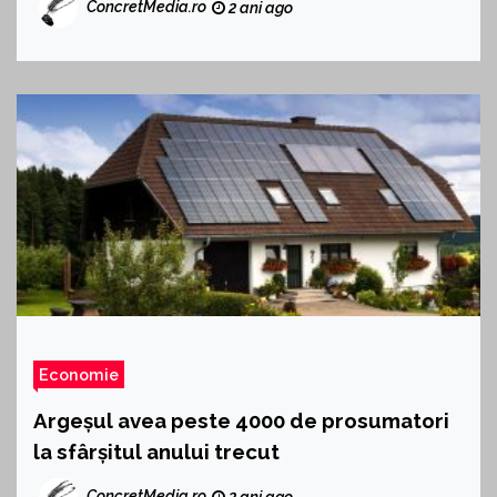
ConcretMedia.ro
2 ani ago
Economie
Argeșul avea peste 4000 de prosumatori
la sfârșitul anului trecut
ConcretMedia.ro
2 ani ago