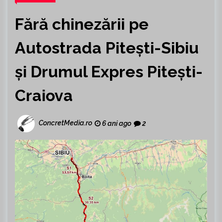
Fără chinezării pe
Autostrada Pitești-Sibiu
și Drumul Expres Pitești-
Craiova
ConcretMedia.ro
6 ani ago
2