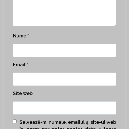
Nume
*
Email
*
Site web
Salvează-mi numele, emailul și site-ul web