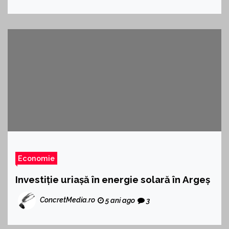
Economie
Investiție uriașă în energie solară în Argeș
ConcretMedia.ro
5 ani ago
3