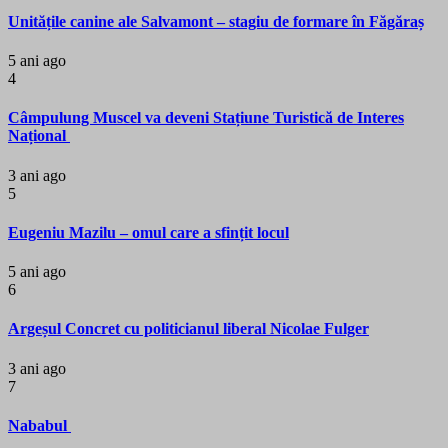
Unitățile canine ale Salvamont – stagiu de formare în Făgăraș
5 ani ago
4
Câmpulung Muscel va deveni Stațiune Turistică de Interes
Național
3 ani ago
5
Eugeniu Mazilu – omul care a sfințit locul
5 ani ago
6
Argeșul Concret cu politicianul liberal Nicolae Fulger
3 ani ago
7
Nababul