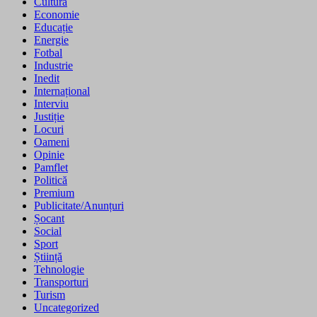
Cultură
Economie
Educație
Energie
Fotbal
Industrie
Inedit
Internațional
Interviu
Justiție
Locuri
Oameni
Opinie
Pamflet
Politică
Premium
Publicitate/Anunțuri
Șocant
Social
Sport
Știință
Tehnologie
Transporturi
Turism
Uncategorized