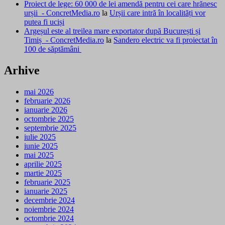
Proiect de lege: 60 000 de lei amendă pentru cei care hrănesc
urșii - ConcretMedia.ro
la
Urșii care intră în localități vor
putea fi uciși
Argeșul este al treilea mare exportator după București și
Timiș - ConcretMedia.ro
la
Sandero electric va fi proiectat în
100 de săptămâni
Arhive
mai 2026
februarie 2026
ianuarie 2026
octombrie 2025
septembrie 2025
iulie 2025
iunie 2025
mai 2025
aprilie 2025
martie 2025
februarie 2025
ianuarie 2025
decembrie 2024
noiembrie 2024
octombrie 2024