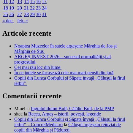
11
12
13
14
15
16
17
18
19
20
21
22
23
24
25
26
27
28
29
30
31
« dec.
feb. »
Articole recente
Noaptea Muzeelor în satele argeșene Mârghia de Jos și
Mârghia de Sus
ARGEȘ INVEST 2026 – succesul normalității și al
progresului
Cel mai rău loc din lume
În ce județe se încasează cele mai mari pensii din țară
Copiii din Lunca Corbului și Săpata învață „Călușul la firul
ierbii”
Comentarii recente
Minel
la
Ingratul domn Bulf, Cătălin Bulf, de la PMP
sitea
la
Recea, Argeș – istorii, povești, legende
Copiii din Lunca Corbului și Săpata învață „Călușul la firul
ierbii” - ConcretMedia.ro
la
Călușul argeșean reînviat de
copiii din Mârghia și Pădureți