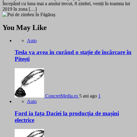
Începând cu luna mai a anului trecut, 8 zimbri, veniți în toamna lui
2019 în zona […]
You May Like
Auto
Tesla va avea în curând o stație de încărcare în
Pitești
ConcretMedia.ro
5 ani ago
1
Auto
Ford ia fața Daciei la producția de mașini
electrice