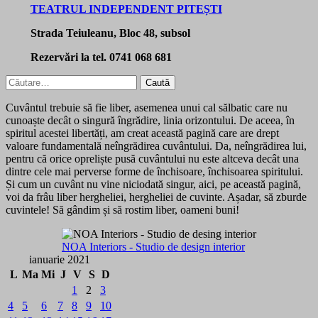
TEATRUL INDEPENDENT PITEȘTI
Strada Teiuleanu, Bloc 48, subsol
Rezervări la tel. 0741 068 681
Caută
după:
Cuvântul trebuie să fie liber, asemenea unui cal sălbatic care nu
cunoaște decât o singură îngrădire, linia orizontului. De aceea, în
spiritul acestei libertăți, am creat această pagină care are drept
valoare fundamentală neîngrădirea cuvântului. Da, neîngrădirea lui,
pentru că orice opreliște pusă cuvântului nu este altceva decât una
dintre cele mai perverse forme de închisoare, închisoarea spiritului.
Și cum un cuvânt nu vine niciodată singur, aici, pe această pagină,
voi da frâu liber hergheliei, hergheliei de cuvinte. Așadar, să zburde
cuvintele! Să gândim și să rostim liber, oameni buni!
NOA Interiors - Studio de design interior
ianuarie 2021
L
Ma
Mi
J
V
S
D
1
2
3
4
5
6
7
8
9
10