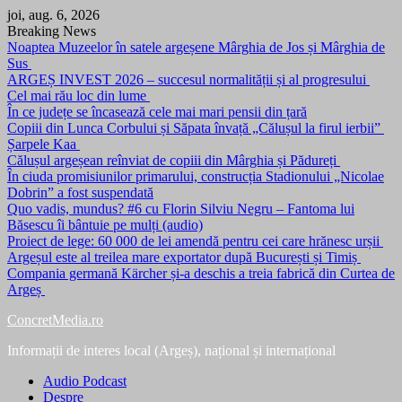
Skip
joi, aug. 6, 2026
to
Breaking News
content
Noaptea Muzeelor în satele argeșene Mârghia de Jos și Mârghia de
Sus
ARGEȘ INVEST 2026 – succesul normalității și al progresului
Cel mai rău loc din lume
În ce județe se încasează cele mai mari pensii din țară
Copiii din Lunca Corbului și Săpata învață „Călușul la firul ierbii”
Șarpele Kaa
Călușul argeșean reînviat de copiii din Mârghia și Pădureți
În ciuda promisiunilor primarului, construcția Stadionului „Nicolae
Dobrin” a fost suspendată
Quo vadis, mundus? #6 cu Florin Silviu Negru – Fantoma lui
Băsescu îi bântuie pe mulți (audio)
Proiect de lege: 60 000 de lei amendă pentru cei care hrănesc urșii
Argeșul este al treilea mare exportator după București și Timiș
Compania germană Kärcher și-a deschis a treia fabrică din Curtea de
Argeș
ConcretMedia.ro
Informații de interes local (Argeș), național și internațional
Audio Podcast
Despre