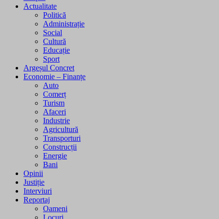
Actualitate
Politică
Administrație
Social
Cultură
Educație
Sport
Argeșul Concret
Economie – Finanțe
Auto
Comerț
Turism
Afaceri
Industrie
Agricultură
Transporturi
Construcții
Energie
Bani
Opinii
Justiție
Interviuri
Reportaj
Oameni
Locuri