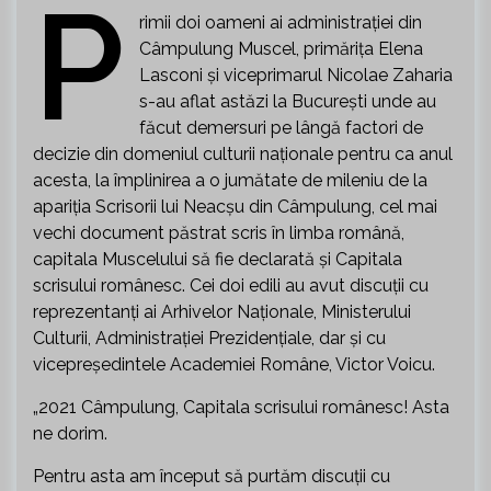
P
rimii doi oameni ai administrației din
Câmpulung Muscel, primărița Elena
Lasconi și viceprimarul Nicolae Zaharia
s-au aflat astăzi la București unde au
făcut demersuri pe lângă factori de
decizie din domeniul culturii naționale pentru ca anul
acesta, la împlinirea a o jumătate de mileniu de la
apariția Scrisorii lui Neacșu din Câmpulung, cel mai
vechi document păstrat scris în limba română,
capitala Muscelului să fie declarată și Capitala
scrisului românesc. Cei doi edili au avut discuții cu
reprezentanți ai Arhivelor Naționale, Ministerului
Culturii, Administrației Prezidențiale, dar și cu
vicepreședintele Academiei Române, Victor Voicu.
„2021 Câmpulung, Capitala scrisului românesc! Asta
ne dorim.
Pentru asta am început să purtăm discuții cu