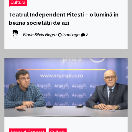
Cultură
Teatrul Independent Pitești – o lumină în
bezna societății de azi
Florin Silviu Negru
2 ani ago
2