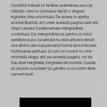
Cuvântul trebuie să fie liber, asemenea unui cal
sălbatic care nu cunoaște decât o singură
îngrădire, linia orizontului. De aceea, în spiritul
acestei libertăți, am creat această pagină care are
drept valoare fundamentală neîngrădirea
cuvântului. Da, neîngrădirea lui, pentru că orice
opreliște pusă cuvântului nu este altceva decât
una dintre cele mai perverse forme de închisoare,
închisoarea spiritului. Și cum un cuvânt nu vine
niciodată singur, aici, pe această pagină, voi da
frâu liber hergheliei, hergheliei de cuvinte. Așadar,
să zburde cuvintele! Să gândim și să rostim liber,
oameni buni!