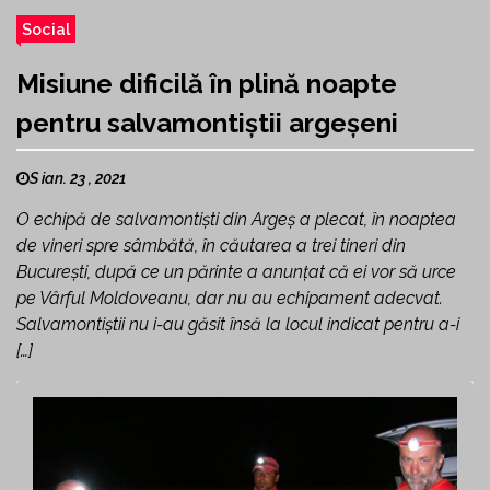
Social
Misiune dificilă în plină noapte
pentru salvamontiștii argeșeni
S ian. 23 , 2021
O echipă de salvamontişti din Argeş a plecat, în noaptea
de vineri spre sâmbătă, în căutarea a trei tineri din
Bucureşti, după ce un părinte a anunţat că ei vor să urce
pe Vârful Moldoveanu, dar nu au echipament adecvat.
Salvamontiştii nu i-au găsit însă la locul indicat pentru a-i
[…]