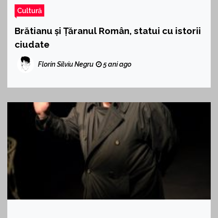
Cultură
Brătianu și Țăranul Român, statui cu istorii
ciudate
Florin Silviu Negru
5 ani ago