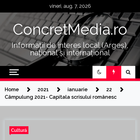
Skip
vineri, aug. 7, 2026
to
content
ConcretMedia.ro
Informații de interes local (Argeș),
național și internațional
Home
2021
ianuarie
22
Câmpulung 2021- Capitala scrisului românesc
Cultură