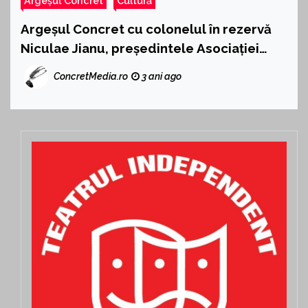
Argeșul Concret
Cultură
Argeșul Concret cu colonelul în rezervă
Niculae Jianu, președintele Asociației
Civice Pro Mârghia
ConcretMedia.ro
3 ani ago