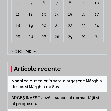
4
5
6
7
8
9
10
11
12
13
14
15
16
17
18
19
20
21
22
23
24
25
26
27
28
29
30
31
« dec.
feb. »
Articole recente
Noaptea Muzeelor în satele argeșene Mârghia
de Jos și Mârghia de Sus
ARGEȘ INVEST 2026 – succesul normalității și
al progresului