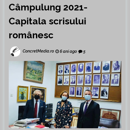
Câmpulung 2021-
Capitala scrisului
românesc
ConcretMedia.ro
6 ani ago
5