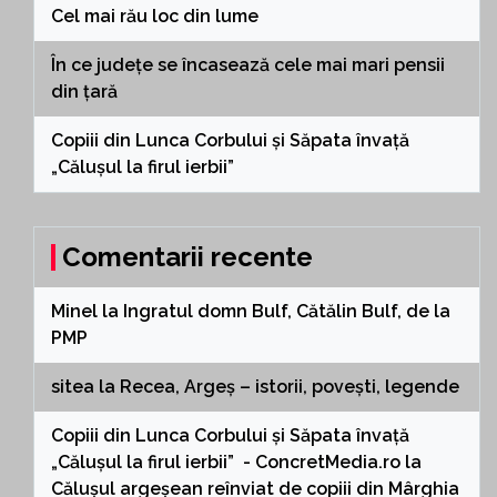
Cel mai rău loc din lume
În ce județe se încasează cele mai mari pensii
din țară
Copiii din Lunca Corbului și Săpata învață
„Călușul la firul ierbii”
Comentarii recente
Minel
la
Ingratul domn Bulf, Cătălin Bulf, de la
PMP
sitea
la
Recea, Argeș – istorii, povești, legende
Copiii din Lunca Corbului și Săpata învață
„Călușul la firul ierbii” - ConcretMedia.ro
la
Călușul argeșean reînviat de copiii din Mârghia