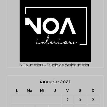
NOA Interiors - Studio de design interior
ianuarie 2021
L
Ma
Mi
J
V
S
D
1
2
3