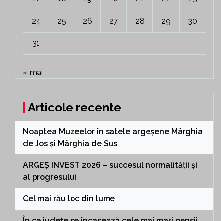
24
25
26
27
28
29
30
31
« mai
Articole recente
Noaptea Muzeelor în satele argeșene Mârghia
de Jos și Mârghia de Sus
ARGEȘ INVEST 2026 – succesul normalității și
al progresului
Cel mai rău loc din lume
În ce județe se încasează cele mai mari pensii