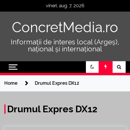
Skip
vineri, aug. 7, 2026
to
content
ConcretMedia.ro
Informații de interes local (Argeș),
național și internațional
Home
Drumul Expres DX12
Drumul Expres DX12