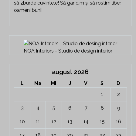
să zburde cuvintele! Să gândim și să rostim liber,
oameni buni!
NOA Interiors - Studio de design interior
august 2026
L
Ma
Mi
J
V
S
D
1
2
3
4
5
6
7
8
9
10
11
12
13
14
15
16
17
18
19
20
21
22
23