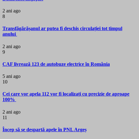
2 ani ago
8
Transfăgărășanul ar putea fi deschis circulației tot timpul
anului
2 ani ago
9
CAF livrează 123 de autobuze electrice în România
5 ani ago
10
Cei care vor apela 112 vor fi localizați cu precizie de aproape
100%
2 ani ago
11
Încep să se despartă apele în PNL Argeș