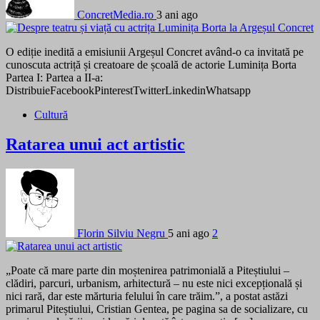
ConcretMedia.ro
3 ani ago
O ediție inedită a emisiunii Argeșul Concret având-o ca invitată pe
cunoscuta actriță și creatoare de școală de actorie Luminița Borta
Partea I: Partea a II-a:
DistribuieFacebookPinterestTwitterLinkedinWhatsapp
Cultură
Ratarea unui act artistic
Florin Silviu Negru
5 ani ago
2
„Poate că mare parte din moștenirea patrimonială a Piteștiului –
clădiri, parcuri, urbanism, arhitectură – nu este nici excepțională și
nici rară, dar este mărturia felului în care trăim.”, a postat astăzi
primarul Piteștiului, Cristian Gentea, pe pagina sa de socializare, cu