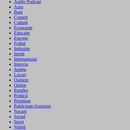
Audio Podcast
Auto
Bani
Comerț
Cultură
Economie
Educație
Energie
Fotbal
Industrie
Inedit
Internațional
Interviu
Justiție
Locuri
Oameni
Opinie
Pamflet
Politică
Premium
Publicitate/Anunțuri
Șocant
Social
Sport
Știință