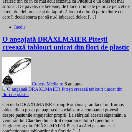
Trăiesc din ce în ce mai acut senzația că Piteștiul e un oraș tot mai
sufocat. De pavele, de betoane, de blocuri ridicate pe orice peticel de
teren, de idei proaste și de faptul că tocmai o bună parte dintre cei
care îi decid soarta par să nu-l iubească deloc. […]
Inedit
O angajată DRÄXLMAIER Pitești
creează tablouri unicat din flori de plastic
ConcretMedia.ro
6 ani ago
Cei de la DRÄXLMAIER Group România și-au făcut un frumos
obicei din a posta pe pagina de socializare a companiei povești
despre pasiunile angajaților proprii. La sfârșitul acestei săptămâni a
venit rândul Claudiei din cadrul departamentului Operations
Engineering din DRÄXLMAIER Pitești a cărei pasiune este
confecționarea tablourilor din flori de […]