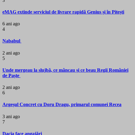
3
eMAG extinde serviciul de livrare rapidă Genius și în Pitești
6 ani ago
4
Nababul
2 ani ago
5
Unde mergeau la slujbă, ce mâncau și ce beau Regii României
de Paște
2 ani ago
6
Argeșul Concret cu Doru Dragu, primarul comunei Recea
3 ani ago
7
Dacia face angajări