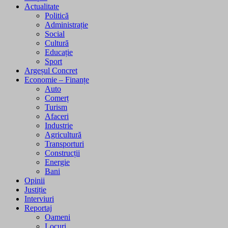
Actualitate
Politică
Administrație
Social
Cultură
Educație
Sport
Argeșul Concret
Economie – Finanțe
Auto
Comerț
Turism
Afaceri
Industrie
Agricultură
Transporturi
Construcții
Energie
Bani
Opinii
Justiție
Interviuri
Reportaj
Oameni
Locuri