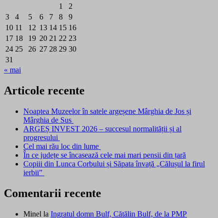
1
2
3
4
5
6
7
8
9
10
11
12
13
14
15
16
17
18
19
20
21
22
23
24
25
26
27
28
29
30
31
« mai
Articole recente
Noaptea Muzeelor în satele argeșene Mârghia de Jos și
Mârghia de Sus
ARGEȘ INVEST 2026 – succesul normalității și al
progresului
Cel mai rău loc din lume
În ce județe se încasează cele mai mari pensii din țară
Copiii din Lunca Corbului și Săpata învață „Călușul la firul
ierbii”
Comentarii recente
Minel
la
Ingratul domn Bulf, Cătălin Bulf, de la PMP