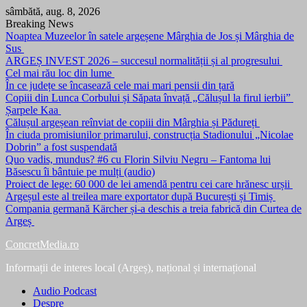
Skip
sâmbătă, aug. 8, 2026
to
Breaking News
content
Noaptea Muzeelor în satele argeșene Mârghia de Jos și Mârghia de
Sus
ARGEȘ INVEST 2026 – succesul normalității și al progresului
Cel mai rău loc din lume
În ce județe se încasează cele mai mari pensii din țară
Copiii din Lunca Corbului și Săpata învață „Călușul la firul ierbii”
Șarpele Kaa
Călușul argeșean reînviat de copiii din Mârghia și Pădureți
În ciuda promisiunilor primarului, construcția Stadionului „Nicolae
Dobrin” a fost suspendată
Quo vadis, mundus? #6 cu Florin Silviu Negru – Fantoma lui
Băsescu îi bântuie pe mulți (audio)
Proiect de lege: 60 000 de lei amendă pentru cei care hrănesc urșii
Argeșul este al treilea mare exportator după București și Timiș
Compania germană Kärcher și-a deschis a treia fabrică din Curtea de
Argeș
ConcretMedia.ro
Informații de interes local (Argeș), național și internațional
Audio Podcast
Despre