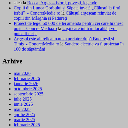
sitea
la
Recea, Argeș – istorii, povești, legende
Copiii din Lunca Corbului și Săpata învață „Călușul la firul
ierbii” - ConcretMedia.ro
la
Călușul argeșean reînviat de
copiii din Mârghia și Pădureți
Proiect de lege: 60 000 de lei amendă pentru cei care hrănesc
urșii - ConcretMedia.ro
la
Urșii care intră în localități vor
putea fi uciși
Argeșul este al treilea mare exportator după București și
Timiș - ConcretMedia.ro
la
Sandero electric va fi proiectat în
100 de săptămâni
Arhive
mai 2026
februarie 2026
ianuarie 2026
octombrie 2025
septembrie 2025
iulie 2025
iunie 2025
mai 2025
aprilie 2025
martie 2025
februarie 2025