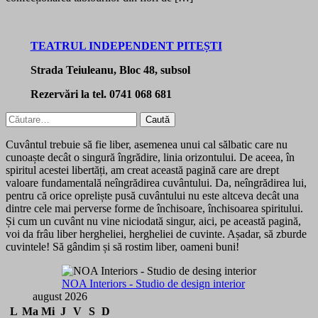
TEATRUL INDEPENDENT PITEȘTI
Strada Teiuleanu, Bloc 48, subsol
Rezervări la tel. 0741 068 681
Caută
după:
Cuvântul trebuie să fie liber, asemenea unui cal sălbatic care nu
cunoaște decât o singură îngrădire, linia orizontului. De aceea, în
spiritul acestei libertăți, am creat această pagină care are drept
valoare fundamentală neîngrădirea cuvântului. Da, neîngrădirea lui,
pentru că orice opreliște pusă cuvântului nu este altceva decât una
dintre cele mai perverse forme de închisoare, închisoarea spiritului.
Și cum un cuvânt nu vine niciodată singur, aici, pe această pagină,
voi da frâu liber hergheliei, hergheliei de cuvinte. Așadar, să zburde
cuvintele! Să gândim și să rostim liber, oameni buni!
NOA Interiors - Studio de design interior
august 2026
L
Ma
Mi
J
V
S
D