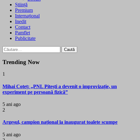
Știință
Premium
Internațional
Inedit
Contact
Pamflet
Publicitate
Caută
după:
Trending Now
1
Mihai Coteț: „PNL Pitești a devenit o improvizație, un
experiment pe persoană fizică”
5 ani ago
2
Argeșul, campion național la inaugurat toalete scumpe
5 ani ago