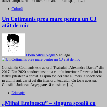
ocazia amplasării unei lucrări de artă într-un spațiu […]
Cultură
Un Cotimanis prea mare pentru un CJ
atât de mic
Florin Silviu Negru
5 ani ago
Constantin Cotimanis este actorul Teatrului „Alexandru Davila” din
2017. Din 2020 conduce instituția cu titlu interimar. Prezența lui în
teatrul piteștean a contat. O spun toți cei care au mers la spectacole
în ultimii ani, dar și cei din interiorul teatrului. Cu toate acestea,
Consiliul Județean Argeș pare să considere […]
Educație
„Mihai Eminescu” – singura școală cu