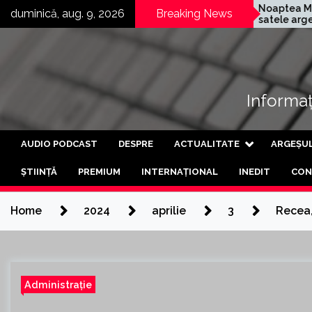
Skip
ompania germană
Noaptea Muzeelor în
duminică, aug. 9, 2026
Breaking News
ärcher și-a deschis a
satele argeșene
to
reia fabrică din Curtea
Mârghia de Jos și
content
e Argeș
Mârghia de Sus
Informați
AUDIO PODCAST
DESPRE
ACTUALITATE
ARGEȘU
ȘTIINȚĂ
PREMIUM
INTERNAȚIONAL
INEDIT
CON
Home
2024
aprilie
3
Recea,
Administrație