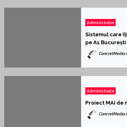
Administrație
Sistemul care îț
pe A1 București 
ConcretMedia.
Administrație
Proiect MAI de 
ConcretMedia.