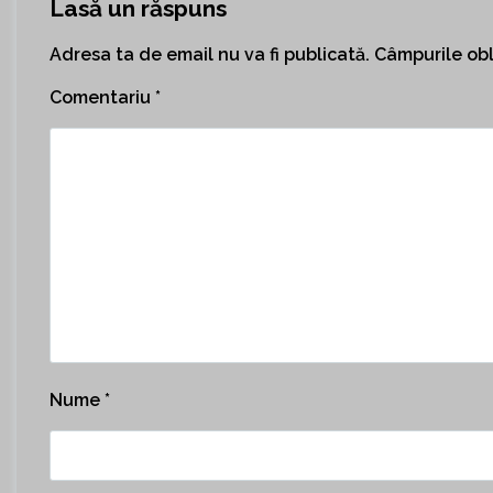
Lasă un răspuns
Adresa ta de email nu va fi publicată.
Câmpurile obl
Comentariu
*
Nume
*