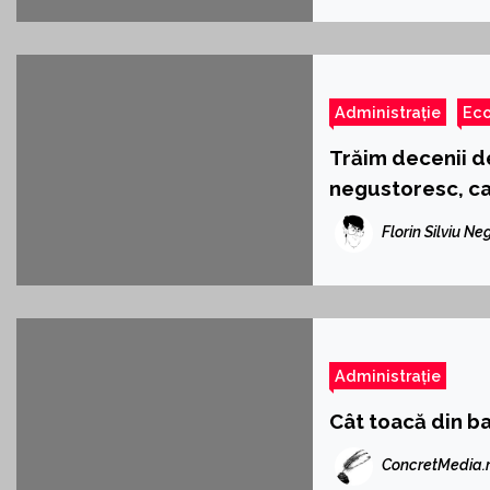
Administrație
Ec
Trăim decenii de
negustoresc, ca
Florin Silviu Ne
Administrație
Cât toacă din ba
ConcretMedia.