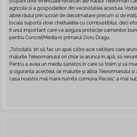
stopării unor eventuale revărsări ale Râului Teleorman ca
agricole și a gospodăriilor din vecinătatea acestuia. Vorbi
albiei râului prin lucrări de decolmatare precum și de înălț
locală suportă doar cheltuielile cu combustibilul, deci efo
fi unul important care va asigura protecție oamenilor, bunuri
pentru ConcretMedia.ro primarul Doru Dragu.
„Totodată, țin să fac un apel către acei cetățeni care aru
malurile Teleormanului ori chiar le aruncă în apă, să renunț
Pentru a avea un mediu sănătos în care să trăim și să mun
și siguranța acesteia, iar malurile și albia Teleormanului și 
casa noastră mai mare numită comuna Recea,”, a mai subli