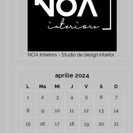
NOA Interiors - Studio de design interior
aprilie 2024
L
Ma
Mi
J
V
S
D
1
2
3
4
5
6
7
8
9
10
11
12
13
14
15
16
17
18
19
20
21