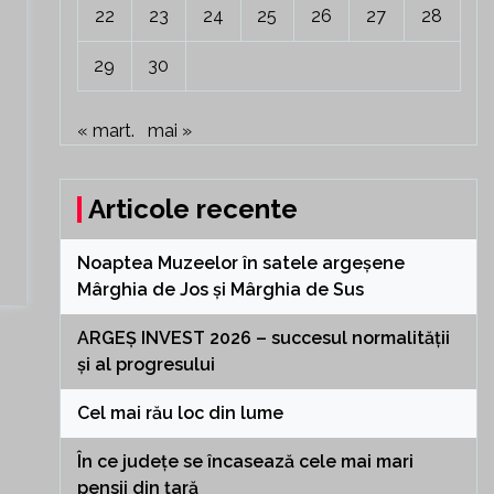
22
23
24
25
26
27
28
29
30
« mart.
mai »
Articole recente
Noaptea Muzeelor în satele argeșene
Mârghia de Jos și Mârghia de Sus
ARGEȘ INVEST 2026 – succesul normalității
și al progresului
Cel mai rău loc din lume
În ce județe se încasează cele mai mari
pensii din țară