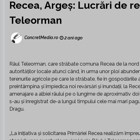
Recea, Argeș: Lucrări de re
Teleorman
ConcretMedia.ro
2 ani ago
Râul Teleorman, care străbate comuna Recea de la nord la 
autorităților locale atunci când, în urma unor ploi abund
terenurile agricole pe care le străbate, fie în gospodăriile 
preîntâmpina și împiedica noi revărsări și inundații, la Re
amenajare a albiei râului pe o lungime de aproximativ doi
s-au și înregistrat de-a lungul timpului cele mai mari pagu
Dragu.
„La inițiativa și solicitarea Primăriei Recea realizăm împre