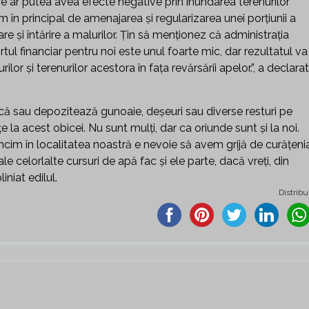
re ar putea avea efecte negative prin inundarea terenurilor
m în principal de amenajarea și regularizarea unei porțiunii a
are și întărire a malurilor. Țin să menționez că administrația
rtul financiar pentru noi este unul foarte mic, dar rezultatul va
lor și terenurilor acestora în fața revărsării apelor.”, a declarat
ncă sau depozitează gunoaie, deșeuri sau diverse resturi pe
e la acest obicei. Nu sunt mulți, dar ca oriunde sunt și la noi.
cim în localitatea noastră e nevoie să avem grijă de curățeni
ale celorlalte cursuri de apă fac și ele parte, dacă vreți, din
niat edilul.
Distribu