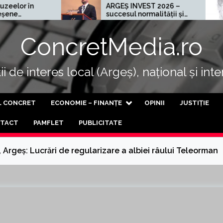
ARGEȘ INVEST 2026 –
Cel m
succesul normalității și
al progresului
ConcretMedia.ro
i de interes local (Argeș), național și int
L CONCRET
ECONOMIE – FINANȚE
OPINII
JUSTIȚIE
TACT
PAMFLET
PUBLICITATE
 Argeș: Lucrări de regularizare a albiei râului Teleorman