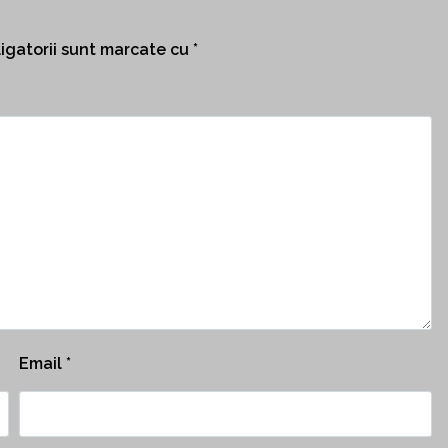
igatorii sunt marcate cu
*
Email
*