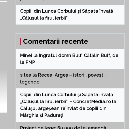
Copiii din Lunca Corbului și Săpata învață
„Călușul la firul ierbii”
Comentarii recente
Minel
la
Ingratul domn Bulf, Cătălin Bulf, de
la PMP
sitea
la
Recea, Argeș – istorii, povești,
legende
Copiii din Lunca Corbului și Săpata învață
„Călușul la firul ierbii” - ConcretMedia.ro
la
Călușul argeșean reînviat de copiii din
Mârghia și Pădureți
Proiect de lege: 60 000 de lei amendă