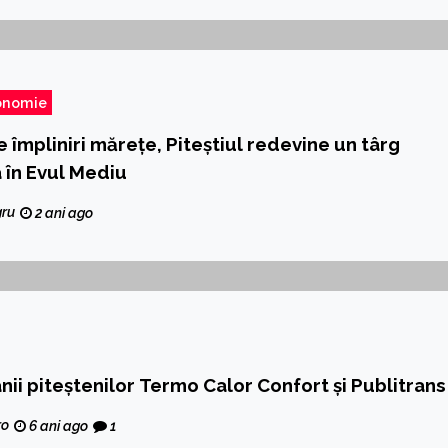
onomie
 împliniri mărețe, Piteștiul redevine un târg
 în Evul Mediu
gru
2 ani ago
nii piteștenilor Termo Calor Confort şi Publitrans
ro
6 ani ago
1