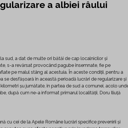
gularizare a albiei râului
sud, a dat de multe ori bătăi de cap localnicilor și
ente, s-a revărsat provocând pagube însemnate, fie pe
aflate pe malul stâng al acestuia. În aceste condiții, pentru a
cea se desfășoară în această perioadă lucrări de regularizare și
 kilometri șu jumătate, în partea de sud a comunei, acolo und
be, după cum ne-a informat primarul localității, Doru Iliuță
ună cu cei de la Apele Române lucrări specifice prevenirii și