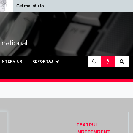
În ce județe se
ai rău loc din lume
încasează cele mai mari
pensii din țară
ernațional
INTERVIURI
REPORTAJ
TEATRUL
INDEPENDENT