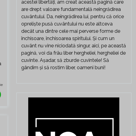
acestei libertăți, am creat această pagină care
are drept valoare fundamentală neîngrădirea
cuvântului. Da, neîngrădirea lui, pentru că orice
opreliște pusă cuvântului nu este altceva
decât una dintre cele mai perverse forme de
închisoare, închisoarea spiritului. Și cum un
cuvânt nu vine niciodată singur, aici, pe această
pagină, voi da frâu liber hergheliei, hergheliei de
cuvinte. Așadar, să zburde cuvintele! Să
a
gândim și să rostim liber, oameni buni!
ie