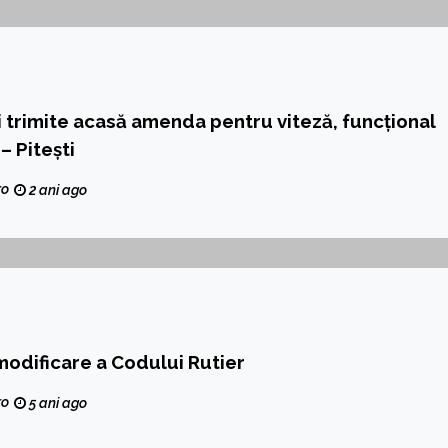
i trimite acasă amenda pentru viteză, funcțional
– Pitești
ro
2 ani ago
modificare a Codului Rutier
ro
5 ani ago