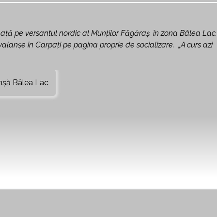
ță pe versantul nordic al Munţilor Făgăraş. în zona Bâlea Lac.
alanşe în Carpaţi pe pagina proprie de socializare. „A curs azi