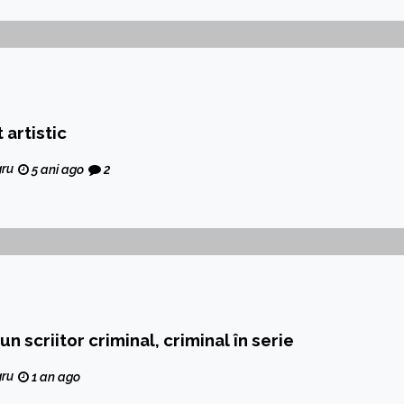
 artistic
gru
5 ani ago
2
un scriitor criminal, criminal în serie
gru
1 an ago