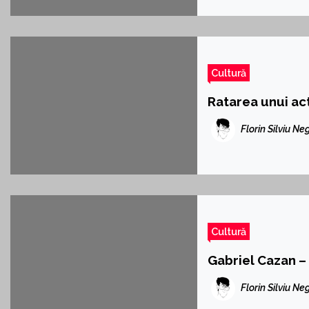
Cultură
Ratarea unui act
Florin Silviu Ne
Cultură
Gabriel Cazan – 
Florin Silviu Ne