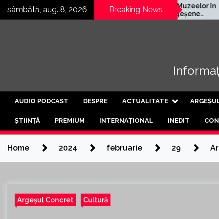
Skip
germană
Noaptea Muzeelor în
sâmbătă, aug. 8, 2026
Breaking News
a deschis a
satele argeșene
to
că din Curtea
Mârghia de Jos și
content
Mârghia de Sus
Informați
AUDIO PODCAST
DESPRE
ACTUALITATE
ARGEȘU
ȘTIINȚĂ
PREMIUM
INTERNAȚIONAL
INEDIT
CON
Home
2024
februarie
29
Ar
Argeșul Concret
Cultură