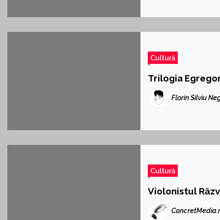
Cultură
Trilogia Egregor
Florin Silviu Ne
Cultură
Violonistul Răzv
ConcretMedia.