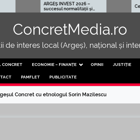
ARGEȘ INVEST 2026 –
Cel mai rău lo
succesul normalității și
al progresului
ConcretMedia.ro
i de interes local (Argeș), național și int
L CONCRET
ECONOMIE – FINANȚE
OPINII
JUSTIȚIE
TACT
PAMFLET
PUBLICITATE
geșul Concret cu etnologul Sorin Mazilescu