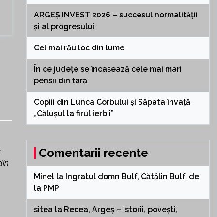
ARGEȘ INVEST 2026 – succesul normalității
și al progresului
Cel mai rău loc din lume
În ce județe se încasează cele mai mari
pensii din țară
Copiii din Lunca Corbului și Săpata învață
„Călușul la firul ierbii”
Comentarii recente
u
din
Minel
la
Ingratul domn Bulf, Cătălin Bulf, de
la PMP
sitea
la
Recea, Argeș – istorii, povești,