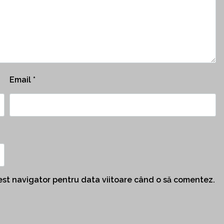
Email
*
cest navigator pentru data viitoare când o să comentez.