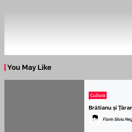
You May Like
Cultură
Brătianu și Țăra
Florin Silviu Ne