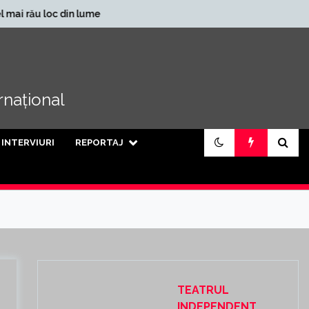
În ce județe se
c din lume
încasează cele mai mari
pensii din țară
ernațional
INTERVIURI
REPORTAJ
TEATRUL
INDEPENDENT