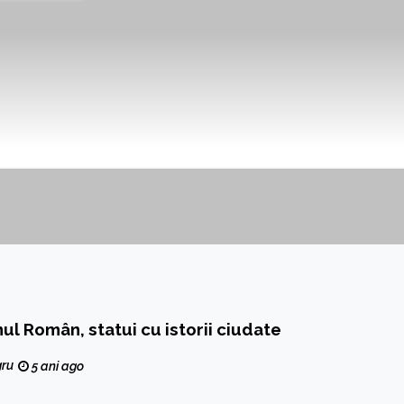
nul Român, statui cu istorii ciudate
gru
5 ani ago