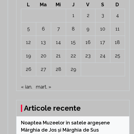
L
Ma
Mi
J
V
S
D
1
2
3
4
5
6
7
8
9
10
11
12
13
14
15
16
17
18
19
20
21
22
23
24
25
26
27
28
29
« ian.
mart. »
Articole recente
Noaptea Muzeelor în satele argeșene
Mârghia de Jos și Mârghia de Sus