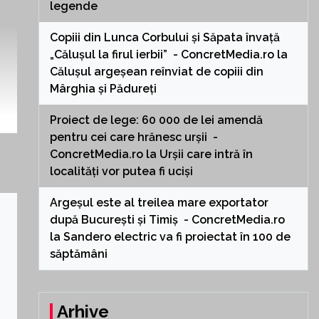
legende
Copiii din Lunca Corbului și Săpata învață
„Călușul la firul ierbii” - ConcretMedia.ro
la
Călușul argeșean reînviat de copiii din
Mârghia și Pădureți
Proiect de lege: 60 000 de lei amendă
pentru cei care hrănesc urșii -
ConcretMedia.ro
la
Urșii care intră în
localități vor putea fi uciși
Argeșul este al treilea mare exportator
după București și Timiș - ConcretMedia.ro
la
Sandero electric va fi proiectat în 100 de
săptămâni
Arhive