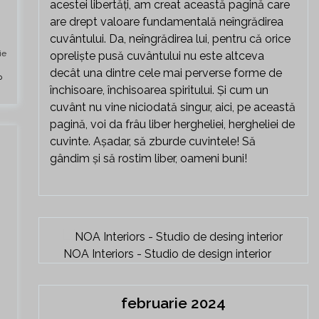
acestei libertăți, am creat această pagină care
are drept valoare fundamentală neîngrădirea
cuvântului. Da, neîngrădirea lui, pentru că orice
ie
opreliște pusă cuvântului nu este altceva
decât una dintre cele mai perverse forme de
închisoare, închisoarea spiritului. Și cum un
cuvânt nu vine niciodată singur, aici, pe această
pagină, voi da frâu liber hergheliei, hergheliei de
cuvinte. Așadar, să zburde cuvintele! Să
gândim și să rostim liber, oameni buni!
NOA Interiors - Studio de design interior
februarie 2024