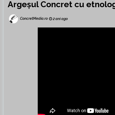
Argeșul Concret cu etnolog
ConcretMedia.ro
2 ani ago