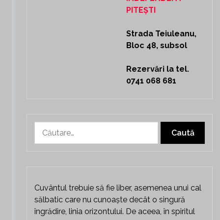
PITEȘTI
Strada Teiuleanu,
Bloc 48, subsol
Rezervări la tel.
0741 068 681
Caută
după:
Cuvântul trebuie să fie liber, asemenea unui cal
sălbatic care nu cunoaște decât o singură
îngrădire, linia orizontului. De aceea, în spiritul