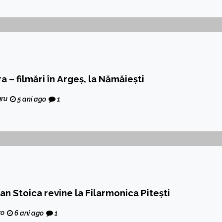
a – filmări în Argeș, la Nămăiești
gru
5 ani ago
1
an Stoica revine la Filarmonica Pitești
ro
6 ani ago
1