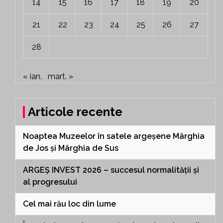
14
15
16
17
18
19
20
21
22
23
24
25
26
27
28
« ian.
mart. »
Articole recente
Noaptea Muzeelor în satele argeșene Mârghia
de Jos și Mârghia de Sus
ARGEȘ INVEST 2026 – succesul normalității și
al progresului
Cel mai rău loc din lume