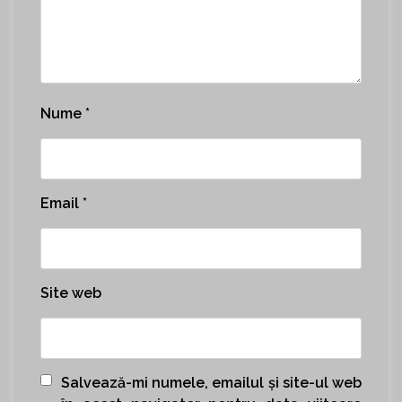
Nume
*
Email
*
Site web
Salvează-mi numele, emailul și site-ul web