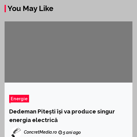
You May Like
Energie
Dedeman Pitești își va produce singur
energia electrică
ConcretMedia.ro
5 ani ago