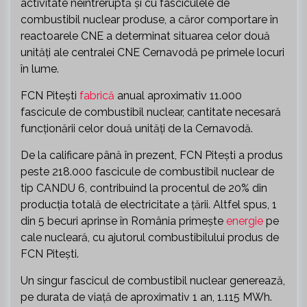
activitate neîntreruptă și cu fasciculele de
combustibil nuclear produse, a căror comportare în
reactoarele CNE a determinat situarea celor două
unități ale centralei CNE Cernavodă pe primele locuri
în lume.
FCN Pitești
fabrică
anual aproximativ 11.000
fascicule de combustibil nuclear, cantitate necesară
funcționării celor două unități de la Cernavodă.
De la calificare până în prezent, FCN Pitești a produs
peste 218.000 fascicule de combustibil nuclear de
tip CANDU 6, contribuind la procentul de 20% din
producția totală de electricitate a țării. Altfel spus, 1
din 5 becuri aprinse în România primește
energie
pe
cale nucleară, cu ajutorul combustibilului produs de
FCN Pitești.
Un singur fascicul de combustibil nuclear generează,
pe durata de viață de aproximativ 1 an, 1.115 MWh.