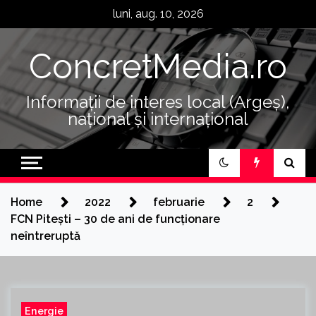
Skip
luni, aug. 10, 2026
to
content
ConcretMedia.ro
Informații de interes local (Argeș),
național și internațional
Home
2022
februarie
2
FCN Pitești – 30 de ani de funcționare
neîntreruptă
Energie