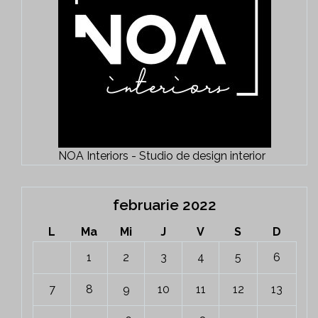
NOA Interiors - Studio de design interior
februarie 2022
L
Ma
Mi
J
V
S
D
1
2
3
4
5
6
7
8
9
10
11
12
13