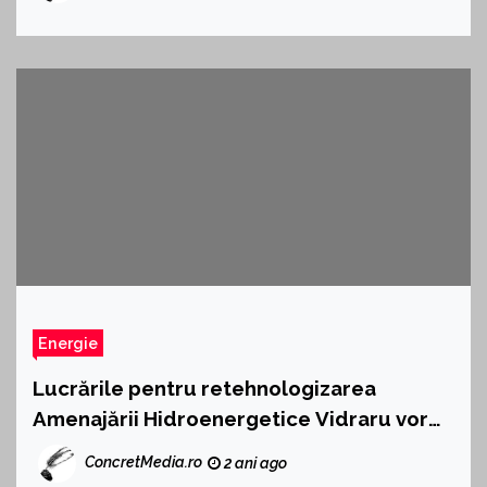
Energie
Lucrările pentru retehnologizarea
Amenajării Hidroenergetice Vidraru vor
dura 7 ani
ConcretMedia.ro
2 ani ago