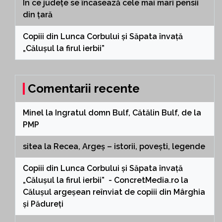
În ce județe se încasează cele mai mari pensii
din țară
Copiii din Lunca Corbului și Săpata învață
„Călușul la firul ierbii”
Comentarii recente
Minel
la
Ingratul domn Bulf, Cătălin Bulf, de la
PMP
sitea
la
Recea, Argeș – istorii, povești, legende
Copiii din Lunca Corbului și Săpata învață
„Călușul la firul ierbii” - ConcretMedia.ro
la
Călușul argeșean reînviat de copiii din Mârghia
și Pădureți