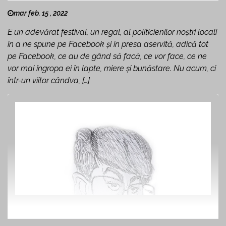
mar feb. 15 , 2022
E un adevărat festival, un regal, al politicienilor noștri locali
în a ne spune pe Facebook și în presa aservită, adică tot
pe Facebook, ce au de gând să facă, ce vor face, ce ne
vor mai îngropa ei în lapte, miere și bunăstare. Nu acum, ci
într-un viitor cândva, […]