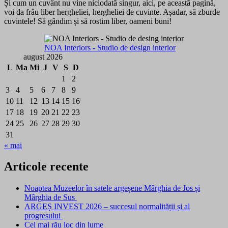
Și cum un cuvânt nu vine niciodată singur, aici, pe această pagină,
voi da frâu liber hergheliei, hergheliei de cuvinte. Așadar, să zburde
cuvintele! Să gândim și să rostim liber, oameni buni!
NOA Interiors - Studio de design interior
august 2026
L
Ma
Mi
J
V
S
D
1
2
3
4
5
6
7
8
9
10
11
12
13
14
15
16
17
18
19
20
21
22
23
24
25
26
27
28
29
30
31
« mai
Articole recente
Noaptea Muzeelor în satele argeșene Mârghia de Jos și
Mârghia de Sus
ARGEȘ INVEST 2026 – succesul normalității și al
progresului
Cel mai rău loc din lume