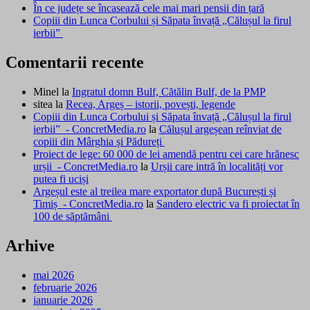
În ce județe se încasează cele mai mari pensii din țară
Copiii din Lunca Corbului și Săpata învață „Călușul la firul
ierbii”
Comentarii recente
Minel
la
Ingratul domn Bulf, Cătălin Bulf, de la PMP
sitea
la
Recea, Argeș – istorii, povești, legende
Copiii din Lunca Corbului și Săpata învață „Călușul la firul
ierbii” - ConcretMedia.ro
la
Călușul argeșean reînviat de
copiii din Mârghia și Pădureți
Proiect de lege: 60 000 de lei amendă pentru cei care hrănesc
urșii - ConcretMedia.ro
la
Urșii care intră în localități vor
putea fi uciși
Argeșul este al treilea mare exportator după București și
Timiș - ConcretMedia.ro
la
Sandero electric va fi proiectat în
100 de săptămâni
Arhive
mai 2026
februarie 2026
ianuarie 2026