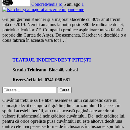
ConcretMedia.ro
5 ani ago
1
Grupul german Kärcher şi-a majorat afacerile cu 30% anul trecut
faţă de 2019. Nemții au ajuns la puţin peste 380 de milioane de lei,
potrivit calculelor ZF. Compania produce aspiratoare într-o fabrică
proprie din Curtea de Argeş. De asemenea, Kärcher va deschide o a
doua fabrică în această vară tot […]
TEATRUL INDEPENDENT PITEȘTI
Strada Teiuleanu, Bloc 48, subsol
Rezervări la tel. 0741 068 681
Caută
după:
Cuvântul trebuie să fie liber, asemenea unui cal sălbatic care nu
cunoaște decât o singură îngrădire, linia orizontului. De aceea, în
spiritul acestei libertăți, am creat această pagină care are drept
valoare fundamentală neîngrădirea cuvântului. Da, neîngrădirea lui,
pentru că orice opreliște pusă cuvântului nu este altceva decât una
dintre cele mai perverse forme de închisoare, închisoarea spiritului.