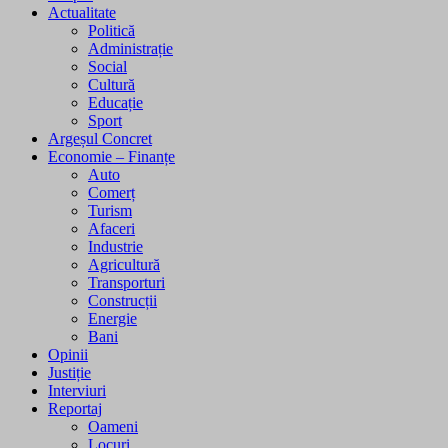
Actualitate
Politică
Administrație
Social
Cultură
Educație
Sport
Argeșul Concret
Economie – Finanțe
Auto
Comerț
Turism
Afaceri
Industrie
Agricultură
Transporturi
Construcții
Energie
Bani
Opinii
Justiție
Interviuri
Reportaj
Oameni
Locuri