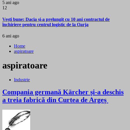
5 ani ago
12
Vești bune: Dacia și-a prelungit cu 10 ani contractul de
închiriere pentru centrul logistic de la Oarja
6 ani ago
Home
aspiratoare
aspiratoare
Industrie
Compania germană Kärcher și-a deschis
a treia fabrică din Curtea de Argeș