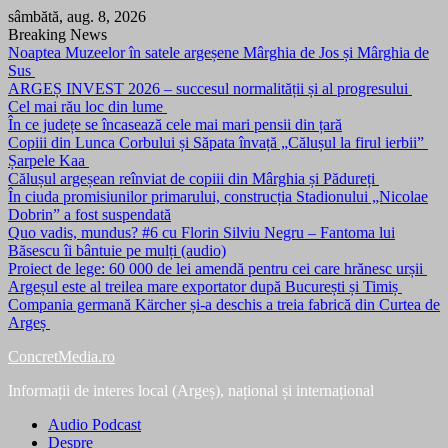
Skip
sâmbătă, aug. 8, 2026
to
Breaking News
content
Noaptea Muzeelor în satele argeșene Mârghia de Jos și Mârghia de
Sus
ARGEȘ INVEST 2026 – succesul normalității și al progresului
Cel mai rău loc din lume
În ce județe se încasează cele mai mari pensii din țară
Copiii din Lunca Corbului și Săpata învață „Călușul la firul ierbii”
Șarpele Kaa
Călușul argeșean reînviat de copiii din Mârghia și Pădureți
În ciuda promisiunilor primarului, construcția Stadionului „Nicolae
Dobrin” a fost suspendată
Quo vadis, mundus? #6 cu Florin Silviu Negru – Fantoma lui
Băsescu îi bântuie pe mulți (audio)
Proiect de lege: 60 000 de lei amendă pentru cei care hrănesc urșii
Argeșul este al treilea mare exportator după București și Timiș
Compania germană Kärcher și-a deschis a treia fabrică din Curtea de
Argeș
ConcretMedia.ro
Informații de interes local (Argeș), național și internațional
Audio Podcast
Despre