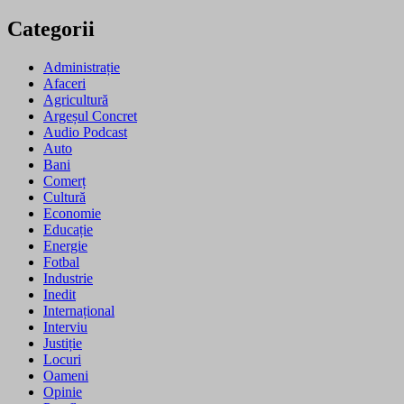
Categorii
Administrație
Afaceri
Agricultură
Argeșul Concret
Audio Podcast
Auto
Bani
Comerț
Cultură
Economie
Educație
Energie
Fotbal
Industrie
Inedit
Internațional
Interviu
Justiție
Locuri
Oameni
Opinie