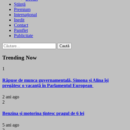
Știință
Premium
Internațional
Inedit
Contact
Pamflet
Publicitate
Caută
după:
Trending Now
1
Răpuse de munca guvernamentală, Simona și Alina își
pregătesc o vacanță în Parlamentul European
2 ani ago
2
Benzina și motorina țintesc pragul de 6 lei
5 ani ago