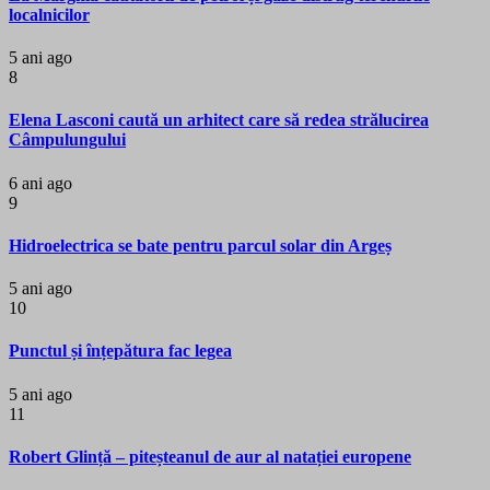
localnicilor
5 ani ago
8
Elena Lasconi caută un arhitect care să redea strălucirea
Câmpulungului
6 ani ago
9
Hidroelectrica se bate pentru parcul solar din Argeș
5 ani ago
10
Punctul și înțepătura fac legea
5 ani ago
11
Robert Glință – piteșteanul de aur al natației europene