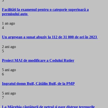
3
Facilități la examenul pentru o categorie superioară a
permisului auto
1 an ago
4
Un argeșean a sunat abuziv la 112 de 31 000 de ori în 2023
2 ani ago
5
Proiect MAI de modificare a Codului Rutier
5 ani ago
6
Ingratul domn Bulf, Cătălin Bulf, de la PMP
5 ani ago
7
La Mârghia căutătorii de petrol și gaze distrug terenurile