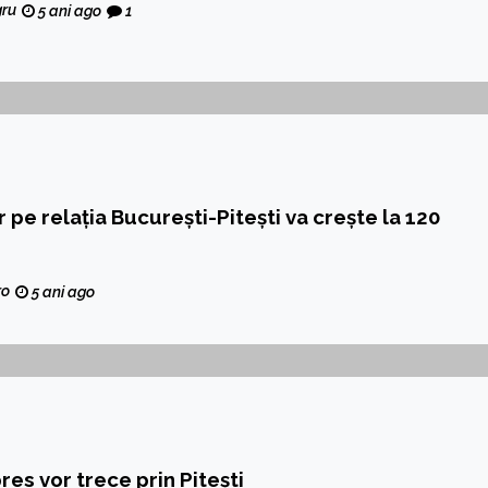
gru
5 ani ago
1
r pe relația București-Pitești va crește la 120
ro
5 ani ago
res vor trece prin Pitești