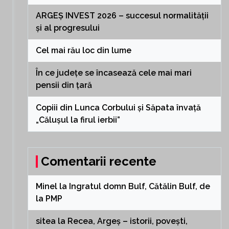
ARGEȘ INVEST 2026 – succesul normalității
și al progresului
Cel mai rău loc din lume
În ce județe se încasează cele mai mari
pensii din țară
Copiii din Lunca Corbului și Săpata învață
„Călușul la firul ierbii”
Comentarii recente
Minel
la
Ingratul domn Bulf, Cătălin Bulf, de
la PMP
sitea
la
Recea, Argeș – istorii, povești,