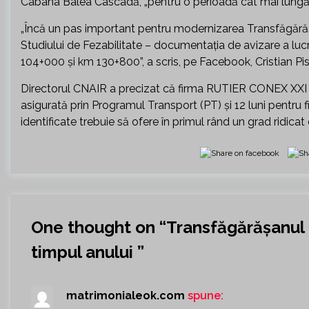
Cabana Bâlea Cascadă, „pentru o perioadă cât mai lungă 
„Încă un pas important pentru modernizarea Transfăgără
Studiului de Fezabilitate – documentaţia de avizare a lucr
104+000 şi km 130+800”, a scris, pe Facebook, Cristian Pis
Directorul CNAIR a precizat că firma RUTIER CONEX XXI SR
asigurată prin Programul Transport (PT) şi 12 luni pentru fi
identificate trebuie să ofere în primul rând un grad ridicat d
One thought on “
Transfăgărășanul a
timpul anului
”
matrimonialeok.com
spune: