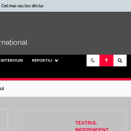
În ce județe se încasează
oc din lume
cele mai mari pensii din țară
ernațional
INTERVIURI
REPORTAJ
lui
TEATRUL
INDEPENDENT