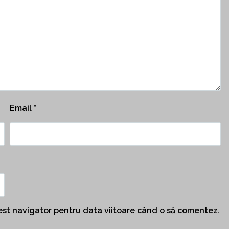
Email
*
cest navigator pentru data viitoare când o să comentez.