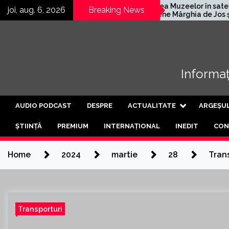
Skip
Kärcher
Noaptea Muzeelor în satele
joi, aug. 6, 2026
Breaking News
abrică
argeșene Mârghia de Jos și
to
Mârghia de Sus
content
Informați
AUDIO PODCAST
DESPRE
ACTUALITATE
ARGEȘU
ȘTIINȚĂ
PREMIUM
INTERNAȚIONAL
INEDIT
CON
Home
2024
martie
28
Trans
Transporturi