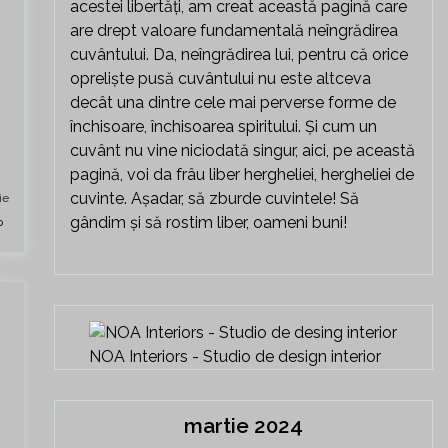
acestei libertăți, am creat această pagină care
are drept valoare fundamentală neîngrădirea
cuvântului. Da, neîngrădirea lui, pentru că orice
opreliște pusă cuvântului nu este altceva
decât una dintre cele mai perverse forme de
închisoare, închisoarea spiritului. Și cum un
cuvânt nu vine niciodată singur, aici, pe această
pagină, voi da frâu liber hergheliei, hergheliei de
cuvinte. Așadar, să zburde cuvintele! Să
ie
gândim și să rostim liber, oameni buni!
NOA Interiors - Studio de design interior
martie 2024