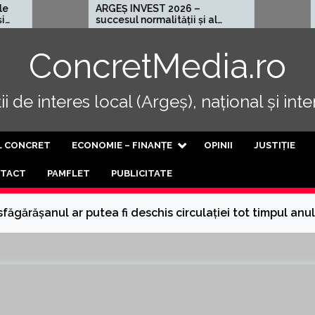
ARGEȘ INVEST 2026 –
Cel mai rău l
succesul normalității și al
progresului
ConcretMedia.ro
i de interes local (Argeș), național și int
L CONCRET
ECONOMIE – FINANȚE
OPINII
JUSTIȚIE
TACT
PAMFLET
PUBLICITATE
făgărășanul ar putea fi deschis circulației tot timpul anu