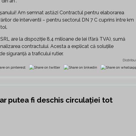
din an”.
şanului! Am semnat astăzi Contractul pentru elaborarea
ărilor de interventii – pentru sectorul DN 7 C cuprins între km
tol.
L are la dispoziţie 8,4 milioane de lei (fără TVA), sumă
nalizarea contractului. Acesta a explicat că soluţiile
e siguranţă a traficului rutier.
Distribu
r putea fi deschis circulației tot