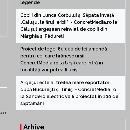
legende
Copiii din Lunca Corbului și Săpata învață
„Călușul la firul ierbii” - ConcretMedia.ro
la
Călușul argeșean reînviat de copiii din
Mârghia și Pădureți
Proiect de lege: 60 000 de lei amendă
pentru cei care hrănesc urșii -
ConcretMedia.ro
la
Urșii care intră în
localități vor putea fi uciși
Argeșul este al treilea mare exportator
după București și Timiș - ConcretMedia.ro
la
Sandero electric va fi proiectat în 100 de
săptămâni
și a
Arhive