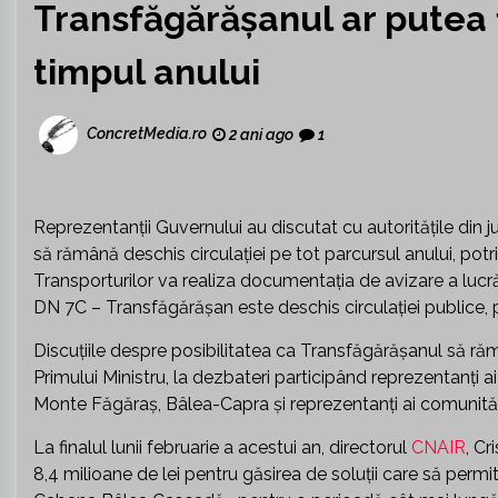
Transfăgărășanul ar putea fi
timpul anului
ConcretMedia.ro
2 ani ago
1
Reprezentanţii Guvernului au discutat cu autorităţile din 
să rămână deschis circulaţiei pe tot parcursul anului, potriv
Transporturilor va realiza documentaţia de avizare a lucrări
DN 7C – Transfăgărăşan este deschis circulaţiei publice,
Discuţiile despre posibilitatea ca Transfăgărăşanul să ră
Primului Ministru, la dezbateri participând reprezentanţi a
Monte Făgăraş, Bâlea-Capra şi reprezentanţi ai comunităţil
La finalul lunii februarie a acestui an, directorul
CNAIR
, Cr
8,4 milioane de lei pentru găsirea de soluţii care să perm