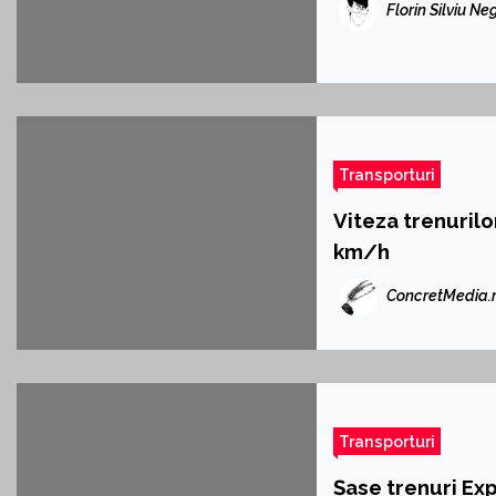
Florin Silviu Ne
Transporturi
Viteza trenurilo
km/h
ConcretMedia.
Transporturi
Șase trenuri Exp