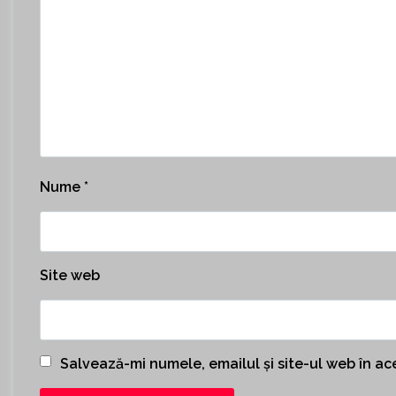
Nume
*
Site web
Salvează-mi numele, emailul și site-ul web în a