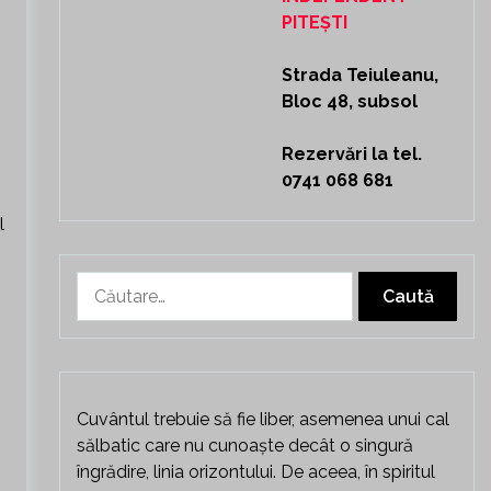
PITEȘTI
Strada Teiuleanu,
Bloc 48, subsol
Rezervări la tel.
0741 068 681
l
Caută
după:
Cuvântul trebuie să fie liber, asemenea unui cal
sălbatic care nu cunoaște decât o singură
îngrădire, linia orizontului. De aceea, în spiritul