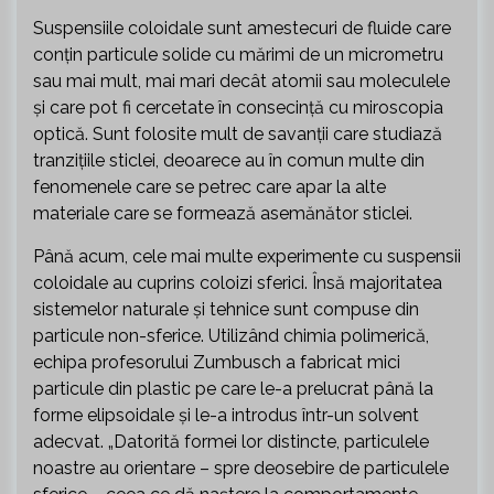
Suspensiile coloidale sunt amestecuri de fluide care
conțin particule solide cu mărimi de un micrometru
sau mai mult, mai mari decât atomii sau moleculele
și care pot fi cercetate în consecință cu miroscopia
optică. Sunt folosite mult de savanții care studiază
tranzițiile sticlei, deoarece au în comun multe din
fenomenele care se petrec care apar la alte
materiale care se formează asemănător sticlei.
Până acum, cele mai multe experimente cu suspensii
coloidale au cuprins coloizi sferici. Însă majoritatea
sistemelor naturale și tehnice sunt compuse din
particule non-sferice. Utilizând chimia polimerică,
echipa profesorului Zumbusch a fabricat mici
particule din plastic pe care le-a prelucrat până la
forme elipsoidale și le-a introdus într-un solvent
adecvat. „Datorită formei lor distincte, particulele
noastre au orientare – spre deosebire de particulele