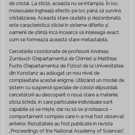
de cristal. La sticlă, aceasta nu se întâmplă. În loc,
moleculele îngheață efectiv pe loc până să survină
cristalizarea. Această stare ciudată și dezordonată
este caracteristică sticlei în sisteme diferite și
oamenii de știință încă încearcă să înțeleagă exact
cum se formează această stare metastabilă.
Cercetările coordonate de profesorii Andreas
Zumbuch (Departamentul de Chimie) și Matthias
Fuchs (Departamentul de Fizică) de la Universitatea
din Konstanz au adăugat un nou nivel de
complexitate acestei enigme. Utilizând un model de
sistem cu suspensii speciale de coloizi elipsoidali,
cercetătorii au descoperit o nouă stare a materiei,
sticla lichidă, în care particulele individuale sunt
capabile să se miște, dar nu să se și rotească –
comportament complex care n-a mai fost observat
anterior. Rezultatele au fost publicate în revista
„Proceedings of the National Academy of Sciences”.