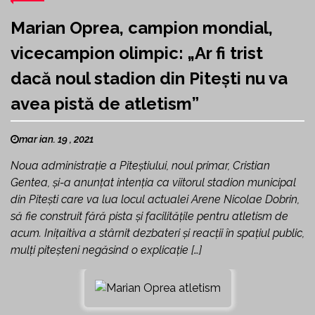
Marian Oprea, campion mondial,
vicecampion olimpic: „Ar fi trist
dacă noul stadion din Pitești nu va
avea pistă de atletism”
mar ian. 19 , 2021
Noua administrație a Piteștiului, noul primar, Cristian
Gentea, și-a anunțat intenția ca viitorul stadion municipal
din Pitești care va lua locul actualei Arene Nicolae Dobrin,
să fie construit fără pista și facilitățile pentru atletism de
acum. Inițaitiva a stârnit dezbateri și reacții în spațiul public,
mulți piteșteni negăsind o explicație […]