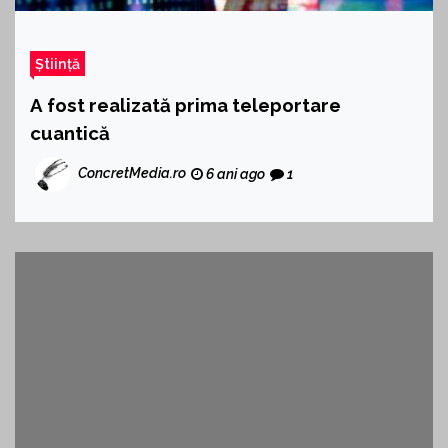
Știință
A fost realizată prima teleportare
cuantică
ConcretMedia.ro
6 ani ago
1