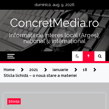
Skip
duminică, aug. 9, 2026
to
content
ConcretMedia.ro
Informații de interes local (Argeș),
național și internațional
Home
2021
ianuarie
18
Sticla lichidă – o nouă stare a materiei
Știință