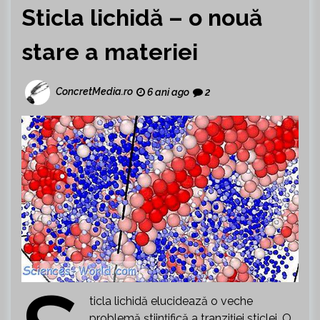
Sticla lichidă – o nouă
stare a materiei
ConcretMedia.ro
6 ani ago
2
ticla lichidă elucidează o veche
problemă științifică a tranziției sticlei. O