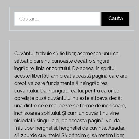
Caută
după:
Cuvântul trebuie să fie liber, asemenea unui cal
sălbatic care nu cunoaște decât o singură
îngrădire, linia orizontului. De aceea, în spiritul
acestei libertăți, am creat această pagină care are
drept valoare fundamentală neîngrădirea
cuvântului. Da, neîngrădirea lui, pentru că orice
opreliște pusă cuvântului nu este altceva decât
una dintre cele mai perverse forme de închisoare,
închisoarea spiritului. Și cum un cuvânt nu vine
niciodată singur, aici, pe această pagină, voi da
frâu liber hergheliei, hergheliei de cuvinte. Așadar,
să zburde cuvintele! Să gândim și să rostim liber,