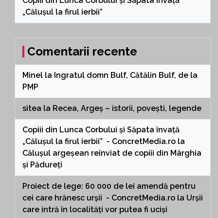
Copiii din Lunca Corbului și Săpata învață
„Călușul la firul ierbii”
Comentarii recente
Minel
la
Ingratul domn Bulf, Cătălin Bulf, de la
PMP
sitea
la
Recea, Argeș – istorii, povești, legende
Copiii din Lunca Corbului și Săpata învață
„Călușul la firul ierbii” - ConcretMedia.ro
la
Călușul argeșean reînviat de copiii din Mârghia
și Pădureți
Proiect de lege: 60 000 de lei amendă pentru
cei care hrănesc urșii - ConcretMedia.ro
la
Urșii
care intră în localități vor putea fi uciși