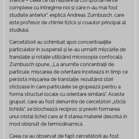
sferice – ceea ce dă naștere la comportamente
complexe cu întregime noi și care n-au mai fost
studiate anterior”, explică Andreas Zumbusch, care
este profesor de chimie fizică și coautor principal al
studiului.
Cercetătorii au schimbat apoi concentraațiile
particulelor în suspensii și le-au urmărit mișcările de
translație și rotație utilizând microsopia confocală.
Zumbusch spune, „La anumite concentrații de
particule, mișcarea de orientare încetează în timp ce
persistă mișcarea de translație, rezultând stări
sticloase în care particulele se grupează pentru a
forma structuri locale cu orientare similară”. Aceste
grupuri, care au fost denumite de cercetători „sticlă
lichidă”, se blochează reciproc și previn formarea
unui cristal lichid care ar fi starea materiei descrisă în
mod obișnuit de termodinamică.
Ceea ce au observat de fapt cercetătorii au fost