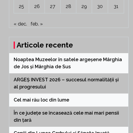
25
26
27
28
29
30
31
« dec.
feb. »
Articole recente
Noaptea Muzeelor în satele argeșene Mârghia
de Jos și Mârghia de Sus
ARGEȘ INVEST 2026 – succesul normalității și
al progresului
Cel mai rău loc din lume
În ce județe se încasează cele mai mari pensii
din țară