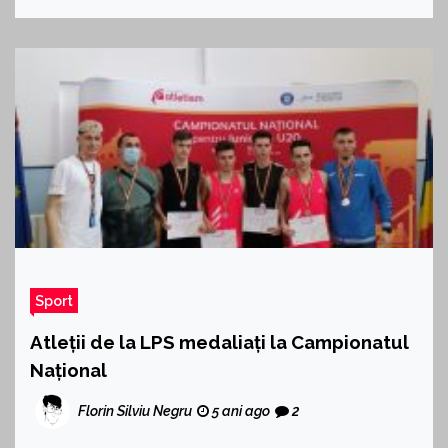
Sport
Atleții de la LPS medaliați la Campionatul
Național
Florin Silviu Negru
5 ani ago
2