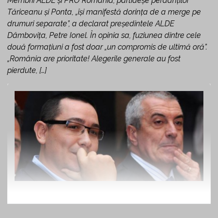
Membrii ALDE și PRO România, partideșe perdanților
Tăriceanu și Ponta, „își manifestă dorința de a merge pe
drumuri separate”, a declarat președintele ALDE
Dâmbovița, Petre Ionel. În opinia sa, fuziunea dintre cele
două formațiuni a fost doar „un compromis de ultimă oră”.
„România are prioritate! Alegerile generale au fost
pierdute, […]