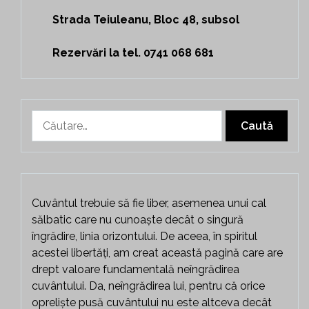
Strada Teiuleanu, Bloc 48, subsol
Rezervări la tel. 0741 068 681
Caută
după:
Cuvântul trebuie să fie liber, asemenea unui cal
sălbatic care nu cunoaște decât o singură
îngrădire, linia orizontului. De aceea, în spiritul
acestei libertăți, am creat această pagină care are
drept valoare fundamentală neîngrădirea
cuvântului. Da, neîngrădirea lui, pentru că orice
opreliște pusă cuvântului nu este altceva decât