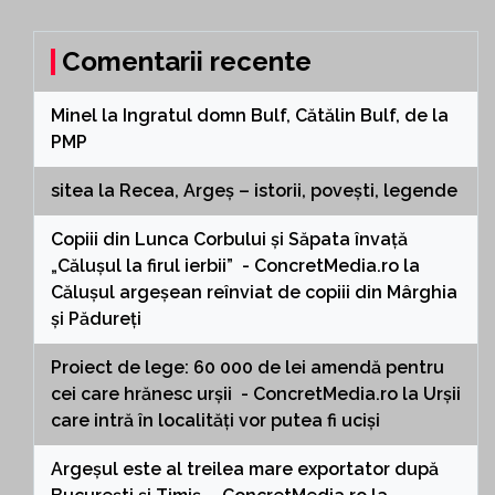
Comentarii recente
Minel
la
Ingratul domn Bulf, Cătălin Bulf, de la
PMP
sitea
la
Recea, Argeș – istorii, povești, legende
Copiii din Lunca Corbului și Săpata învață
„Călușul la firul ierbii” - ConcretMedia.ro
la
Călușul argeșean reînviat de copiii din Mârghia
și Pădureți
Proiect de lege: 60 000 de lei amendă pentru
cei care hrănesc urșii - ConcretMedia.ro
la
Urșii
care intră în localități vor putea fi uciși
Argeșul este al treilea mare exportator după