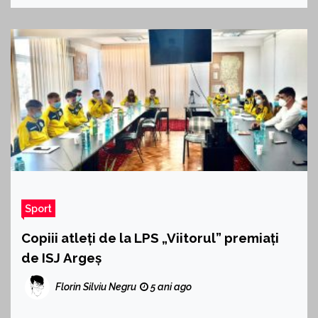
Sport
Copiii atleți de la LPS „Viitorul” premiați
de ISJ Argeș
Florin Silviu Negru
5 ani ago