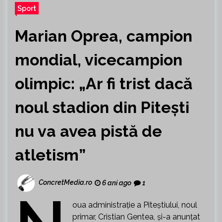
Sport
Marian Oprea, campion
mondial, vicecampion
olimpic: „Ar fi trist dacă
noul stadion din Pitești
nu va avea pistă de
atletism”
ConcretMedia.ro
6 ani ago
1
oua administrație a Piteștiului, noul
primar, Cristian Gentea, și-a anunțat