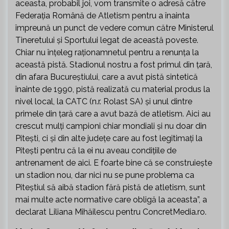
aceasta, probabil joi, vom transmite o adresă către
Federația Română de Atletism pentru a înainta
împreună un punct de vedere comun către Ministerul
Tineretului și Sportului legat de această poveste.
Chiar nu înțeleg raționamnetul pentru a renunța la
această pistă. Stadionul nostru a fost primul din țară,
din afara Bucureștiului, care a avut pistă sintetică
înainte de 1990, pistă realizată cu material produs la
nivel local, la CATC (n.r. Rolast SA) și unul dintre
primele din țară care a avut bază de atletism. Aici au
crescut mulți campioni chiar mondiali și nu doar din
Pitești, ci și din alte județe care au fost legitimați la
Pitești pentru că la ei nu aveau condițiile de
antrenament de aici. E foarte bine că se construiește
un stadion nou, dar nici nu se pune problema ca
Piteștiul să aibă stadion fără pistă de atletism, sunt
mai multe acte normative care obligă la aceasta”, a
declarat Liliana Mihăilescu pentru ConcretMedia.ro.