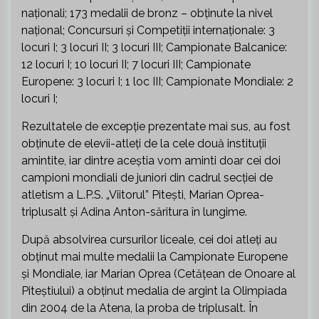
naționali; 173 medalii de bronz – obținute la nivel
național; Concursuri și Competiții internaționale: 3
locuri I; 3 locuri II; 3 locuri III; Campionate Balcanice:
12 locuri I; 10 locuri II; 7 locuri III; Campionate
Europene: 3 locuri I; 1 loc III; Campionate Mondiale: 2
locuri I;
Rezultatele de excepție prezentate mai sus, au fost
obținute de elevii-atleți de la cele două instituții
amintite, iar dintre aceștia vom aminti doar cei doi
campioni mondiali de juniori din cadrul secției de
atletism a L.P.S. „Viitorul” Pitești, Marian Oprea-
triplusalt și Adina Anton-săritura în lungime.
După absolvirea cursurilor liceale, cei doi atleți au
obținut mai multe medalii la Campionate Europene
și Mondiale, iar Marian Oprea (Cetățean de Onoare al
Piteștiului) a obținut medalia de argint la Olimpiada
din 2004 de la Atena, la proba de triplusalt. În