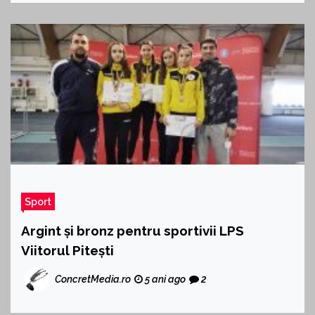
Sport
Argint și bronz pentru sportivii LPS
Viitorul Pitești
ConcretMedia.ro
5 ani ago
2