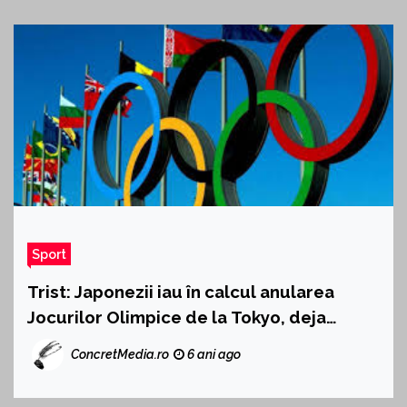
Sport
Trist: Japonezii iau în calcul anularea
Jocurilor Olimpice de la Tokyo, deja
amânate un an
ConcretMedia.ro
6 ani ago