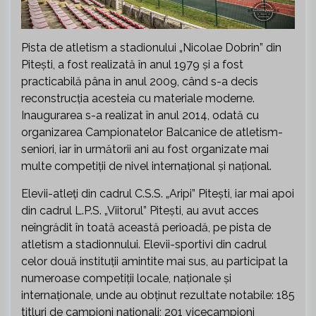
Pista de atletism a stadionului „Nicolae Dobrin” din
Pitești, a fost realizată în anul 1979 și a fost
practicabilă pâna in anul 2009, când s-a decis
reconstrucția acesteia cu materiale moderne.
Inaugurarea s-a realizat în anul 2014, odată cu
organizarea Campionatelor Balcanice de atletism-
seniori, iar în următorii ani au fost organizate mai
multe competiții de nivel internațional și național.
Elevii-atleți din cadrul C.S.S. „Aripi” Pitești, iar mai apoi
din cadrul L.P.S. „Viitorul” Pitești, au avut acces
neîngrădit în toată această perioadă, pe pista de
atletism a stadionnului. Elevii-sportivi din cadrul
celor două instituții amintite mai sus, au participat la
numeroase competiții locale, naționale și
internaționale, unde au obținut rezultate notabile: 185
titluri de campioni naționali; 201 vicecampioni