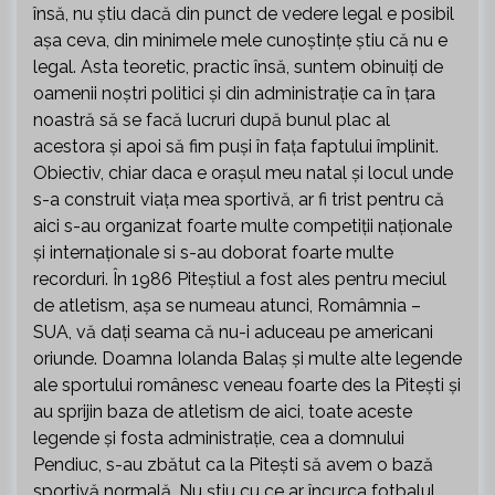
însă, nu știu dacă din punct de vedere legal e posibil
așa ceva, din minimele mele cunoștințe știu că nu e
legal. Asta teoretic, practic însă, suntem obinuiți de
oamenii noștri politici și din administrație ca în țara
noastră să se facă lucruri după bunul plac al
acestora și apoi să fim puși în fața faptului împlinit.
Obiectiv, chiar daca e orașul meu natal și locul unde
s-a construit viața mea sportivă, ar fi trist pentru că
aici s-au organizat foarte multe competiții naționale
și internaționale si s-au doborat foarte multe
recorduri. În 1986 Piteștiul a fost ales pentru meciul
de atletism, așa se numeau atunci, Româmnia –
SUA, vă dați seama că nu-i aduceau pe americani
oriunde. Doamna Iolanda Balaș și multe alte legende
ale sportului românesc veneau foarte des la Pitești și
au sprijin baza de atletism de aici, toate aceste
legende și fosta administrație, cea a domnului
Pendiuc, s-au zbătut ca la Pitești să avem o bază
sportivă normală. Nu știu cu ce ar încurca fotbalul