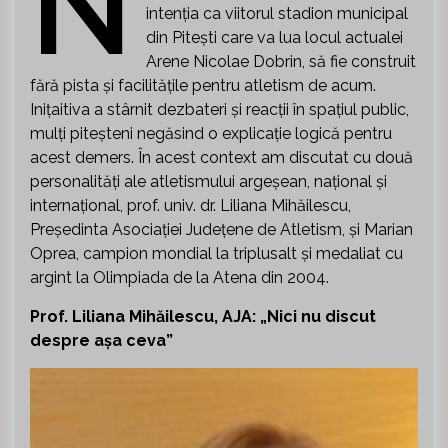
N
intenția ca viitorul stadion municipal
din Pitești care va lua locul actualei
Arene Nicolae Dobrin, să fie construit
fără pista și facilitățile pentru atletism de acum.
Inițaitiva a stârnit dezbateri și reacții în spațiul public,
mulți piteșteni negăsind o explicație logică pentru
acest demers. În acest context am discutat cu două
personalități ale atletismului argeșean, național și
internațional, prof. univ. dr. Liliana Mihăilescu,
Președinta Asociației Județene de Atletism, și Marian
Oprea, campion mondial la triplusalt și medaliat cu
argint la Olimpiada de la Atena din 2004.
Prof. Liliana Mihăilescu, AJA: „Nici nu discut
despre așa ceva”