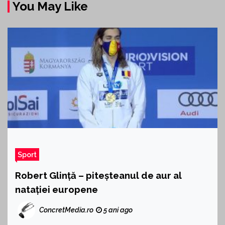
You May Like
Sport
Robert Glință – piteșteanul de aur al
natației europene
ConcretMedia.ro
5 ani ago