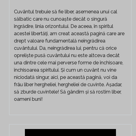
Cuvântul trebuie să fie liber, asemenea unui cal
sălbatic care nu cunoaște decât o singură
îngrădire, linia orizontului. De aceea, în spiritul
acestei libertăți, am creat această pagină care are
drept valoare fundamentală neîngrădirea
cuvântului. Da, neîngrădirea lui, pentru că orice
opreliște pusă cuvântului nu este altceva decât
una dintre cele mai perverse forme de închisoare,
închisoarea spiritului. Și cum un cuvânt nu vine
niciodată singur, aici, pe această pagină, voi da
frâu liber hergheliei, hergheliei de cuvinte. Așadar,
să zburde cuvintele! Să gândim și să rostim liber,
oameni buni!