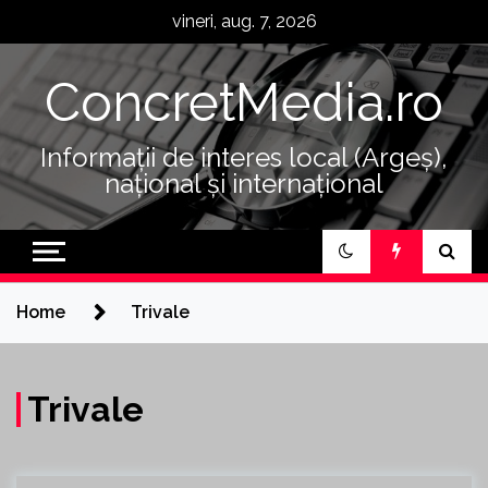
Skip
vineri, aug. 7, 2026
to
content
ConcretMedia.ro
Informații de interes local (Argeș),
național și internațional
Home
Trivale
Trivale