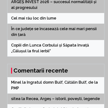
ARGEȘ INVEST 2026 – succesul normalității și
al progresului
Cel mai rău loc din lume
În ce județe se încasează cele mai mari pensii
din țară
Copiii din Lunca Corbului și Săpata învață
„Călușul la firul ierbii”
Comentarii recente
Minel
la
Ingratul domn Bulf, Cătălin Bulf, de la
PMP
sitea
la
Recea, Argeș – istorii, povești, legende