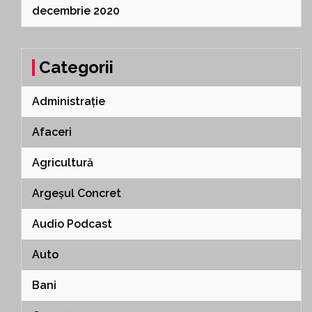
decembrie 2020
Categorii
Administrație
Afaceri
Agricultură
Argeșul Concret
Audio Podcast
Auto
Bani