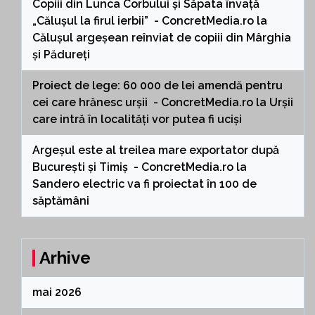
Copiii din Lunca Corbului și Săpata învață
„Călușul la firul ierbii” - ConcretMedia.ro
la
Călușul argeșean reînviat de copiii din Mârghia
și Pădureți
Proiect de lege: 60 000 de lei amendă pentru
cei care hrănesc urșii - ConcretMedia.ro
la
Urșii
care intră în localități vor putea fi uciși
Argeșul este al treilea mare exportator după
București și Timiș - ConcretMedia.ro
la
Sandero electric va fi proiectat în 100 de
săptămâni
Arhive
mai 2026