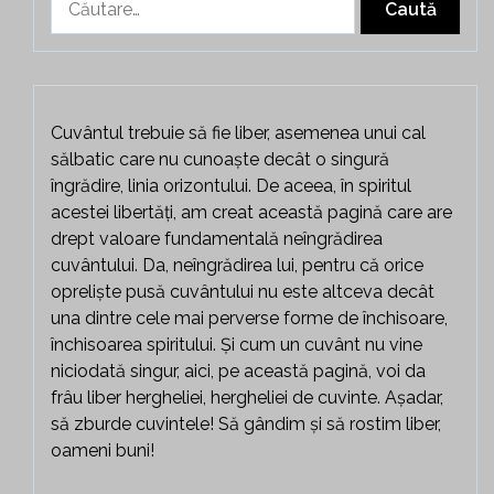
după:
Cuvântul trebuie să fie liber, asemenea unui cal
sălbatic care nu cunoaște decât o singură
îngrădire, linia orizontului. De aceea, în spiritul
acestei libertăți, am creat această pagină care are
drept valoare fundamentală neîngrădirea
cuvântului. Da, neîngrădirea lui, pentru că orice
opreliște pusă cuvântului nu este altceva decât
una dintre cele mai perverse forme de închisoare,
închisoarea spiritului. Și cum un cuvânt nu vine
niciodată singur, aici, pe această pagină, voi da
frâu liber hergheliei, hergheliei de cuvinte. Așadar,
să zburde cuvintele! Să gândim și să rostim liber,
oameni buni!