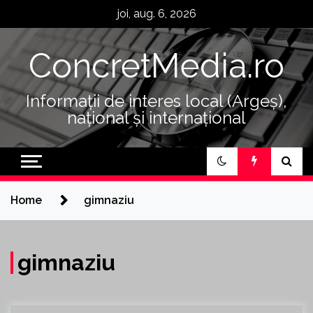
Skip
joi, aug. 6, 2026
to
content
ConcretMedia.ro
Informații de interes local (Argeș),
național și internațional
Home
gimnaziu
gimnaziu