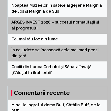
Noaptea Muzeelor în satele argeșene Mârghia
de Jos și Mârghia de Sus
ARGEȘ INVEST 2026 – succesul normalității și
al progresului
Cel mai rău loc din lume
În ce județe se încasează cele mai mari pensii
din țară
Copiii din Lunca Corbului și Săpata învață
„Călușul la firul ierbii”
Comentarii recente
Minel
la
Ingratul domn Bulf, Cătălin Bulf, de la
PMP