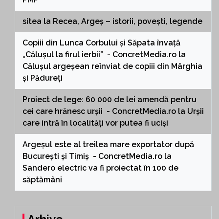
sitea
la
Recea, Argeș – istorii, povești, legende
Copiii din Lunca Corbului și Săpata învață
„Călușul la firul ierbii” - ConcretMedia.ro
la
Călușul argeșean reînviat de copiii din Mârghia
și Pădureți
Proiect de lege: 60 000 de lei amendă pentru
cei care hrănesc urșii - ConcretMedia.ro
la
Urșii
care intră în localități vor putea fi uciși
Argeșul este al treilea mare exportator după
București și Timiș - ConcretMedia.ro
la
Sandero electric va fi proiectat în 100 de
săptămâni