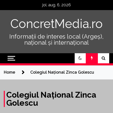
Skip
joi, aug. 6, 2026
to
content
ConcretMedia.ro
Informații de interes local (Argeș),
național și internațional
Home
Colegiul Național Zinca Golescu
Colegiul Național Zinca
Golescu