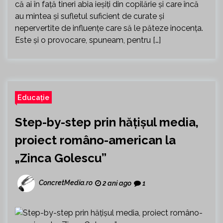
că ai în față tineri abia ieșiți din copilărie și care încă
au mintea și sufletul suficient de curate și
nepervertite de influențe care să le păteze inocența.
Este și o provocare, spuneam, pentru […]
Educație
Step-by-step prin hățișul media,
proiect româno-american la
„Zinca Golescu”
ConcretMedia.ro
2 ani ago
1