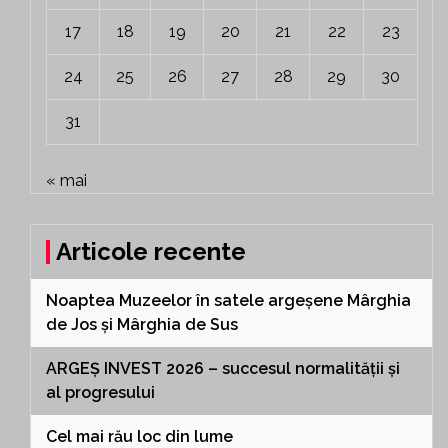
17
18
19
20
21
22
23
24
25
26
27
28
29
30
31
« mai
Articole recente
Noaptea Muzeelor în satele argeșene Mârghia
de Jos și Mârghia de Sus
ARGEȘ INVEST 2026 – succesul normalității și
al progresului
Cel mai rău loc din lume