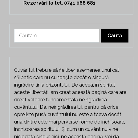
Rezervări la tel. 0741 068 681
Caută
după:
Cuvântul trebuie să fie liber, asemenea unui cal
sălbatic care nu cunoaște decât o singură
îngrădire, linia orizontului. De aceea, în spiritul
acestei libertăți, am creat această pagină care are
drept valoare fundamentală neîngrădirea
cuvântului. Da, neîngrădirea lui, pentru că orice
opreliște pusă cuvântului nu este altceva decât
una dintre cele mai perverse forme de închisoare,
închisoarea spiritului. Și cum un cuvânt nu vine
niciodată singur, aici, pe această pagină, voi da