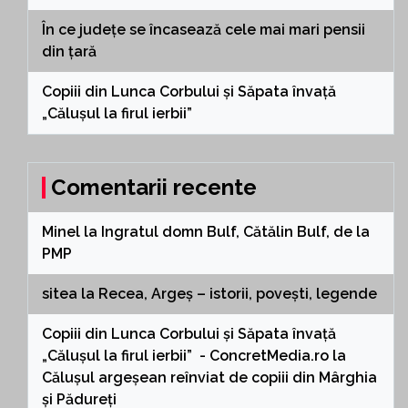
În ce județe se încasează cele mai mari pensii
din țară
Copiii din Lunca Corbului și Săpata învață
„Călușul la firul ierbii”
Comentarii recente
Minel
la
Ingratul domn Bulf, Cătălin Bulf, de la
PMP
sitea
la
Recea, Argeș – istorii, povești, legende
Copiii din Lunca Corbului și Săpata învață
„Călușul la firul ierbii” - ConcretMedia.ro
la
Călușul argeșean reînviat de copiii din Mârghia
și Pădureți