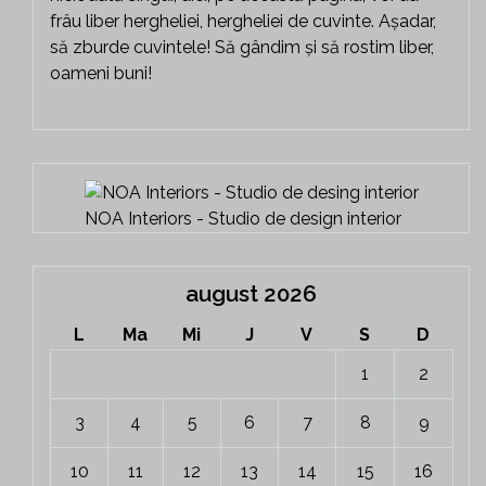
frâu liber hergheliei, hergheliei de cuvinte. Așadar,
să zburde cuvintele! Să gândim și să rostim liber,
oameni buni!
NOA Interiors - Studio de design interior
august 2026
L
Ma
Mi
J
V
S
D
1
2
3
4
5
6
7
8
9
10
11
12
13
14
15
16