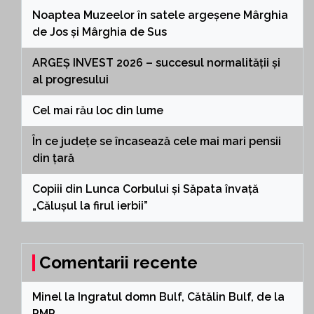
Noaptea Muzeelor în satele argeșene Mârghia
de Jos și Mârghia de Sus
ARGEȘ INVEST 2026 – succesul normalității și
al progresului
Cel mai rău loc din lume
În ce județe se încasează cele mai mari pensii
din țară
Copiii din Lunca Corbului și Săpata învață
„Călușul la firul ierbii”
Comentarii recente
Minel
la
Ingratul domn Bulf, Cătălin Bulf, de la
PMP