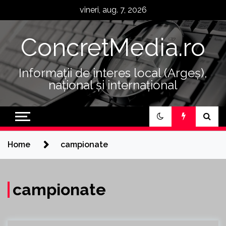
Skip
vineri, aug. 7, 2026
to
content
ConcretMedia.ro
Informații de interes local (Argeș),
național și internațional
Home
campionate
campionate