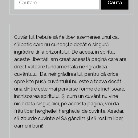
după:
Cuvântul trebuie să fie liber, asemenea unui cal
sălbatic care nu cunoaște decât o singură
îngrădire, linia orizontului. De aceea, în spiritul
acestei libertăți, am creat această pagină care are
drept valoare fundamentală neîngrădirea
cuvântului. Da, neîngrădirea lui, pentru că orice
opreliște pusă cuvântului nu este altceva decât
una dintre cele mai perverse forme de închisoare,
închisoarea spiritului. Și cum un cuvânt nu vine
niciodată singur, aici, pe această pagină, voi da
frâu liber hergheliei, hergheliei de cuvinte. Așadar,
să zburde cuvintele! Să gândim și să rostim liber,
oameni buni!