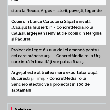
sitea
la
Recea, Argeș – istorii, povești, legende
Copiii din Lunca Corbului și Săpata învață
„Călușul la firul ierbii” - ConcretMedia.ro
la
Călușul argeșean reînviat de copiii din Mârghia
și Pădureți
Proiect de lege: 60 000 de lei amendă pentru
cei care hrănesc urșii - ConcretMedia.ro
la
Urșii
care intră în localități vor putea fi uciși
Argeșul este al treilea mare exportator după
București și Timiș - ConcretMedia.ro
la
Sandero electric va fi proiectat în 100 de
săptămâni