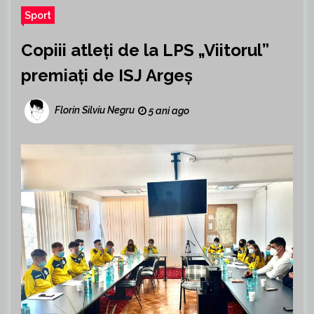
Sport
Copiii atleți de la LPS „Viitorul”
premiați de ISJ Argeș
Florin Silviu Negru
5 ani ago