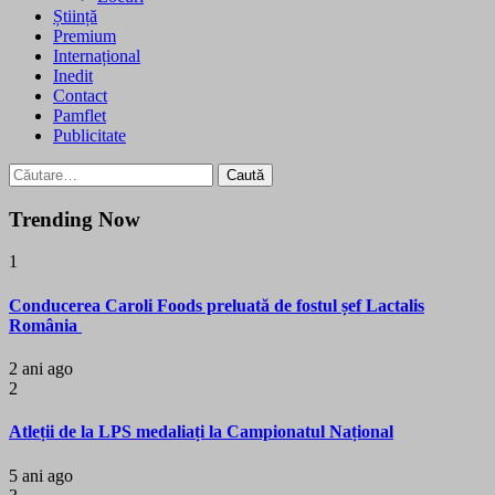
Știință
Premium
Internațional
Inedit
Contact
Pamflet
Publicitate
Caută
după:
Trending Now
1
Conducerea Caroli Foods preluată de fostul șef Lactalis
România
2 ani ago
2
Atleții de la LPS medaliați la Campionatul Național
5 ani ago