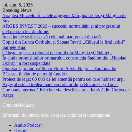
Skip
joi, aug. 6, 2026
to
Breaking News
content
Noaptea Muzeelor în satele argeșene Mârghia de Jos și Mârghia de
Sus
ARGEȘ INVEST 2026 – succesul normalității și al progresului
Cel mai rău loc din lume
În ce județe se încasează cele mai mari pensii din țară
Copiii din Lunca Corbului și Săpata învață „Călușul la firul ierbii”
Șarpele Kaa
Călușul argeșean reînviat de copiii din Mârghia și Pădureți
În ciuda promisiunilor primarului, construcția Stadionului „Nicolae
Dobrin” a fost suspendată
Quo vadis, mundus? #6 cu Florin Silviu Negru – Fantoma lui
Băsescu îi bântuie pe mulți (audio)
Proiect de lege: 60 000 de lei amendă pentru cei care hrănesc urșii
Argeșul este al treilea mare exportator după București și Timiș
Compania germană Kärcher și-a deschis a treia fabrică din Curtea de
Argeș
ConcretMedia.ro
Informații de interes local (Argeș), național și internațional
Audio Podcast
Despre