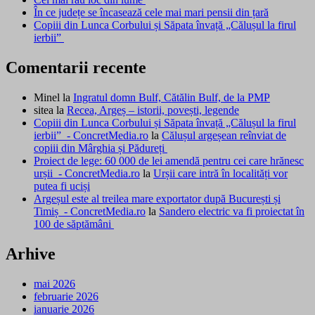
În ce județe se încasează cele mai mari pensii din țară
Copiii din Lunca Corbului și Săpata învață „Călușul la firul
ierbii”
Comentarii recente
Minel
la
Ingratul domn Bulf, Cătălin Bulf, de la PMP
sitea
la
Recea, Argeș – istorii, povești, legende
Copiii din Lunca Corbului și Săpata învață „Călușul la firul
ierbii” - ConcretMedia.ro
la
Călușul argeșean reînviat de
copiii din Mârghia și Pădureți
Proiect de lege: 60 000 de lei amendă pentru cei care hrănesc
urșii - ConcretMedia.ro
la
Urșii care intră în localități vor
putea fi uciși
Argeșul este al treilea mare exportator după București și
Timiș - ConcretMedia.ro
la
Sandero electric va fi proiectat în
100 de săptămâni
Arhive
mai 2026
februarie 2026
ianuarie 2026