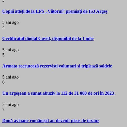
3
Copiii atleți de la LPS „Viitorul” premiați de ISJ Argeș
5 ani ago
4
Certificatul digital Covid, disponibil de la 1 iulie
5 ani ago
5
Armata recrutează rezerviști voluntari și triplează soldele
5 ani ago
6
Un argeșean a sunat abuziv la 112 de 31 000 de ori în 2023
2 ani ago
7
Două avioane românești au devenit piese de tezaur