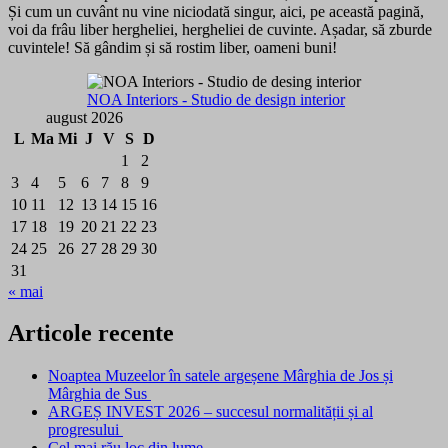
Și cum un cuvânt nu vine niciodată singur, aici, pe această pagină,
voi da frâu liber hergheliei, hergheliei de cuvinte. Așadar, să zburde
cuvintele! Să gândim și să rostim liber, oameni buni!
NOA Interiors - Studio de design interior
august 2026
L
Ma
Mi
J
V
S
D
1
2
3
4
5
6
7
8
9
10
11
12
13
14
15
16
17
18
19
20
21
22
23
24
25
26
27
28
29
30
31
« mai
Articole recente
Noaptea Muzeelor în satele argeșene Mârghia de Jos și
Mârghia de Sus
ARGEȘ INVEST 2026 – succesul normalității și al
progresului
Cel mai rău loc din lume