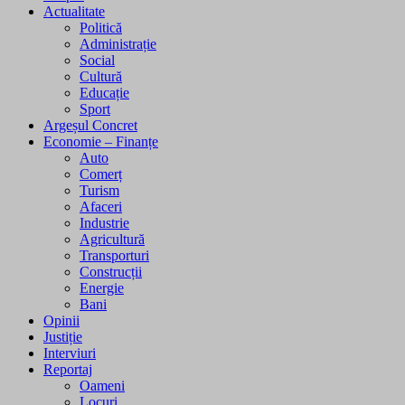
Actualitate
Politică
Administrație
Social
Cultură
Educație
Sport
Argeșul Concret
Economie – Finanțe
Auto
Comerț
Turism
Afaceri
Industrie
Agricultură
Transporturi
Construcții
Energie
Bani
Opinii
Justiție
Interviuri
Reportaj
Oameni
Locuri