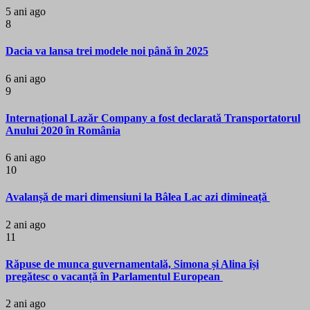
5 ani ago
8
Dacia va lansa trei modele noi până în 2025
6 ani ago
9
Internațional Lazăr Company a fost declarată Transportatorul
Anului 2020 în România
6 ani ago
10
Avalanșă de mari dimensiuni la Bâlea Lac azi dimineață
2 ani ago
11
Răpuse de munca guvernamentală, Simona și Alina își
pregătesc o vacanță în Parlamentul European
2 ani ago