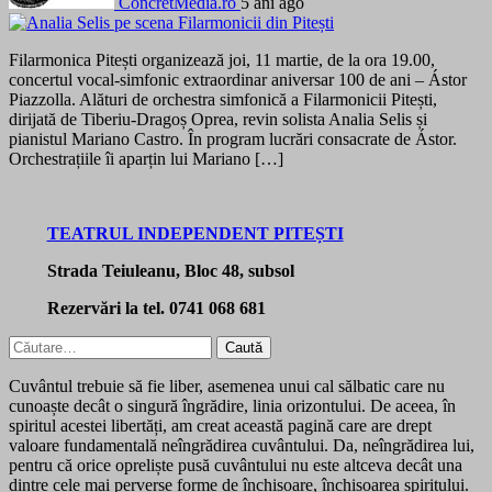
ConcretMedia.ro
5 ani ago
Filarmonica Pitești organizează joi, 11 martie, de la ora 19.00,
concertul vocal-simfonic extraordinar aniversar 100 de ani – Ástor
Piazzolla. Alături de orchestra simfonică a Filarmonicii Pitești,
dirijată de Tiberiu-Dragoș Oprea, revin solista Analia Selis și
pianistul Mariano Castro. În program lucrări consacrate de Ástor.
Orchestrațiile îi aparțin lui Mariano […]
TEATRUL INDEPENDENT PITEȘTI
Strada Teiuleanu, Bloc 48, subsol
Rezervări la tel. 0741 068 681
Caută
după:
Cuvântul trebuie să fie liber, asemenea unui cal sălbatic care nu
cunoaște decât o singură îngrădire, linia orizontului. De aceea, în
spiritul acestei libertăți, am creat această pagină care are drept
valoare fundamentală neîngrădirea cuvântului. Da, neîngrădirea lui,
pentru că orice opreliște pusă cuvântului nu este altceva decât una
dintre cele mai perverse forme de închisoare, închisoarea spiritului.