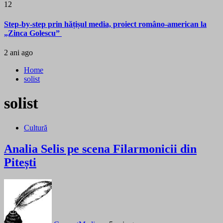
12
Step-by-step prin hățișul media, proiect româno-american la
„Zinca Golescu”
2 ani ago
Home
solist
solist
Cultură
Analia Selis pe scena Filarmonicii din
Pitești