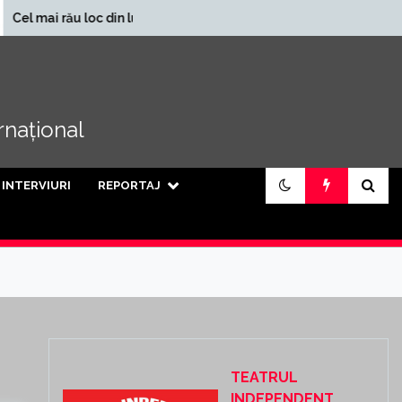
În ce județe se încasează
loc din lume
cele mai mari pensii din
țară
ernațional
INTERVIURI
REPORTAJ
TEATRUL
INDEPENDENT