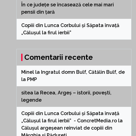
În ce județe se încasează cele mai mari
pensii din țară
Copiii din Lunca Corbului și Săpata învață
„Călușul la firul ierbii”
Comentarii recente
Minel
la
Ingratul domn Bulf, Cătălin Bulf, de
la PMP
sitea
la
Recea, Argeș – istorii, povești,
legende
Copiii din Lunca Corbului și Săpata învață
„Călușul la firul ierbii” - ConcretMedia.ro
la
Călușul argeșean reînviat de copiii din
Mârghia și Pădureți