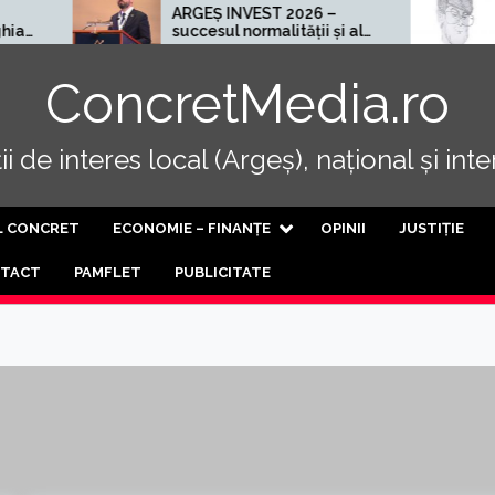
ARGEȘ INVEST 2026 –
Cel mai rău 
succesul normalității și al
progresului
ConcretMedia.ro
i de interes local (Argeș), național și int
L CONCRET
ECONOMIE – FINANȚE
OPINII
JUSTIȚIE
TACT
PAMFLET
PUBLICITATE