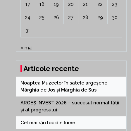
17
18
19
20
21
22
23
24
25
26
27
28
29
30
31
« mai
Articole recente
Noaptea Muzeelor în satele argeșene
Mârghia de Jos și Mârghia de Sus
ARGEȘ INVEST 2026 – succesul normalității
și al progresului
Cel mai rău loc din lume