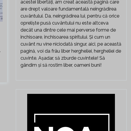
acestei libertăți, am creat această pagină care
are drept valoare fundamentală neîngrădirea
cuvântului. Da, neîngrădirea lui, pentru că orice
opreliște pusă cuvântului nu este altceva
decât una dintre cele mai perverse forme de
închisoare, închisoarea spiritului. Și cum un
cuvânt nu vine niciodată singur, aici, pe această
.
pagină, voi da frâu liber hergheliei, hergheliei de
cuvinte. Așadar, să zburde cuvintele! Să
gândim și să rostim liber, oameni buni!