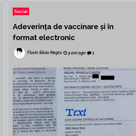
Social
Adeverința de vaccinare și în
format electronic
Florin Silviu Negru
5 ani ago
1