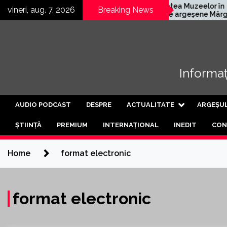
Skip
mană
Noaptea Muzeelor în
vineri, aug. 7, 2026
Breaking News
schis a treia
satele argeșene Mârghia
to
tea de
de Jos și Mârghia de Sus
content
Informați
AUDIO PODCAST
DESPRE
ACTUALITATE
ARGEȘU
ȘTIINȚĂ
PREMIUM
INTERNAȚIONAL
INEDIT
CON
Home
format electronic
format electronic