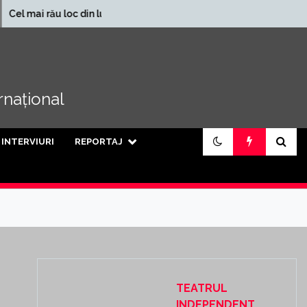
În ce județe se încasează
 loc din lume
cele mai mari pensii din țară
ernațional
INTERVIURI
REPORTAJ
TEATRUL
INDEPENDENT