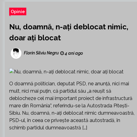
Opinie
Nu, doamnă, n-ați deblocat nimic,
doar ați blocat
Florin Silviu Negru
4 ani ago
O doamnă politician, deputat PSD, ne anunță, nici mai
mult, nici mai puțin, că partidul său „a reușit să
deblocheze cel mai important proiect de infrastructură
mare din România”, referindu-se la Autostrada Pitești-
Sibiu. Nu, doamnă, n-ați deblocat nimic dumneavoastră,
PSD-ul, în ceea ce privește această autostradă, în
schimb partidul dumneavoastră […]