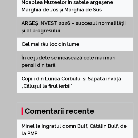
Noaptea Muzeelor în satele argeșene
Mârghia de Jos și Mârghia de Sus
ARGEȘ INVEST 2026 – succesul normalității
și al progresului
Cel mai rău loc din lume
În ce județe se încasează cele mai mari
pensii din țară
Copiii din Lunca Corbului și Săpata învață
„Călușul la firul ierbii”
Comentarii recente
Minel
la
Ingratul domn Bulf, Cătălin Bulf, de
la PMP