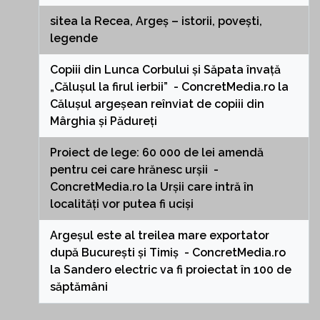
sitea
la
Recea, Argeș – istorii, povești,
legende
Copiii din Lunca Corbului și Săpata învață
„Călușul la firul ierbii” - ConcretMedia.ro
la
Călușul argeșean reînviat de copiii din
Mârghia și Pădureți
Proiect de lege: 60 000 de lei amendă
pentru cei care hrănesc urșii -
ConcretMedia.ro
la
Urșii care intră în
localități vor putea fi uciși
Argeșul este al treilea mare exportator
după București și Timiș - ConcretMedia.ro
la
Sandero electric va fi proiectat în 100 de
săptămâni