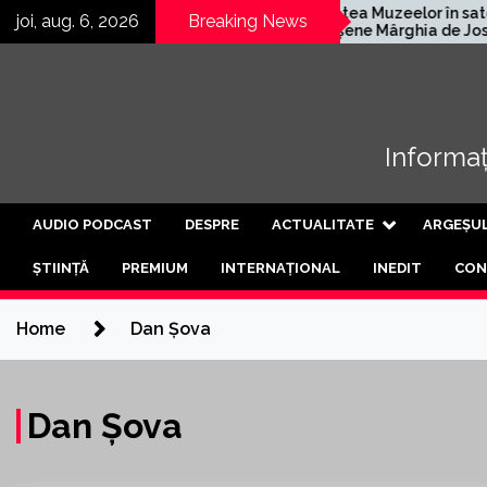
Skip
 Kärcher
Noaptea Muzeelor în satele
joi, aug. 6, 2026
Breaking News
a fabrică
argeșene Mârghia de Jos și
to
eș
Mârghia de Sus
content
Informați
AUDIO PODCAST
DESPRE
ACTUALITATE
ARGEȘU
ȘTIINȚĂ
PREMIUM
INTERNAȚIONAL
INEDIT
CON
Home
Dan Șova
Dan Șova