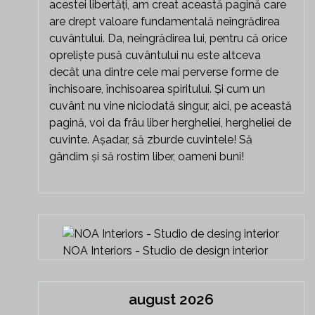
acestei libertăți, am creat această pagină care
are drept valoare fundamentală neîngrădirea
cuvântului. Da, neîngrădirea lui, pentru că orice
opreliște pusă cuvântului nu este altceva
decât una dintre cele mai perverse forme de
închisoare, închisoarea spiritului. Și cum un
cuvânt nu vine niciodată singur, aici, pe această
pagină, voi da frâu liber hergheliei, hergheliei de
cuvinte. Așadar, să zburde cuvintele! Să
gândim și să rostim liber, oameni buni!
NOA Interiors - Studio de design interior
august 2026