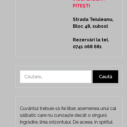
PITEȘTI
Strada Teiuleanu,
Bloc 48, subsol
Rezervări la tel.
0741 068 681
Caută
după:
Cuvântul trebuie să fie liber, asemenea unui cal
sălbatic care nu cunoaște decât o singură
îngrădire, linia orizontului. De aceea, în spiritul