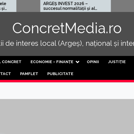
ARGEȘ INVEST 2026 –
Cel mai rău
succesul normalității și al
progresului
ConcretMedia.ro
i de interes local (Argeș), național și int
L CONCRET
ECONOMIE – FINANȚE
OPINII
JUSTIȚIE
TACT
PAMFLET
PUBLICITATE