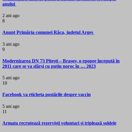
anului
2 ani ago
8
Anunț Primăria comunei Râca, județul Argeș
3 ani ago
9
Modernizarea DN 73 Pitești – Brașov, o epopee începută în
2011 care se va sfârși cu puțin noroc în … 2023
5 ani ago
10
Facebook va eticheta postările despre vaccin
5 ani ago
11
Armata recrutează rezerviști voluntari și triplează soldele