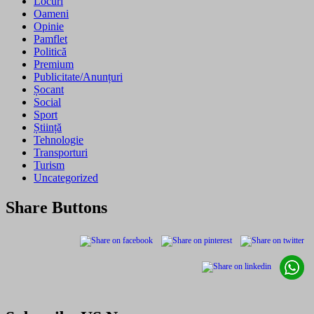
Locuri
Oameni
Opinie
Pamflet
Politică
Premium
Publicitate/Anunțuri
Șocant
Social
Sport
Știință
Tehnologie
Transporturi
Turism
Uncategorized
Share Buttons