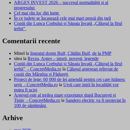
ARGEȘ INVEST 2026 – succesul normalității și al
progresului
Cel mai rău loc din lume
În ce județe se încasează cele mai mari pensii din țară
Copiii din Lunca Corbului și Săpata învață „Călușul la firul
ierbii”
Comentarii recente
Minel
la
Ingratul domn Bulf, Cătălin Bulf, de la PMP
sitea
la
Recea, Argeș – istorii, povești, legende
Copiii din Lunca Corbului și Săpata învață „Călușul la firul
ierbii” - ConcretMedia.ro
la
Călușul argeșean reînviat de
copiii din Mârghia și Pădureți
Proiect de lege: 60 000 de lei amendă pentru cei care hrănesc
urșii - ConcretMedia.ro
la
Urșii care intră în localități vor
putea fi uciși
Argeșul este al treilea mare exportator după București și
Timiș - ConcretMedia.ro
la
Sandero electric va fi proiectat în
100 de săptămâni
Arhive