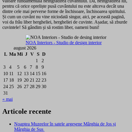
valoare fundamentală neîngrădirea cuvântului. Da, neîngrădirea lui,
pentru că orice opreliște pusă cuvântului nu este altceva decât una
dintre cele mai perverse forme de închisoare, închisoarea spiritului.
Și cum un cuvânt nu vine niciodată singur, aici, pe această pagină,
voi da frâu liber hergheliei, hergheliei de cuvinte. Așadar, să zburde
cuvintele! Să gândim și să rostim liber, oameni buni!
NOA Interiors - Studio de design interior
august 2026
L
Ma
Mi
J
V
S
D
1
2
3
4
5
6
7
8
9
10
11
12
13
14
15
16
17
18
19
20
21
22
23
24
25
26
27
28
29
30
31
« mai
Articole recente
Noaptea Muzeelor în satele argeșene Mârghia de Jos și
Mârghia de Sus