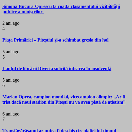
Simona Bucura-Oprescu la coada clasamentului vizibilității
publice a miniștrilor
2 ani ago
4
Piața Primăriei – Piteștiul și-a schimbat gresia din hol
5 ani ago
5
Lanțul de librării Diverta solicită intrarea în insolvență
5 ani ago
6
Marian Oprea, campion mondial, vicecampion olimpic: „Ar fi
trist dacă noul stadion din Pitești nu va avea pistă de atletism”
6 ani ago
7
Transfăgărășanul ar putea fi deschis circulației tot timpul