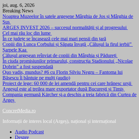
Skip
joi, aug. 6, 2026
to
Breaking News
content
Noaptea Muzeelor în satele argeșene Mârghia de Jos și Mârghia de
Sus
ARGEȘ INVEST 2026 – succesul normalității și al progresului
Cel mai rău loc din lume
În ce județe se încasează cele mai mari pensii din țară
Copiii din Lunca Corbului și Săpata învață „Călușul la firul ierbii”
Șarpele Kaa
Călușul argeșean reînviat de copiii din Mârghia și Pădureți
În ciuda promisiunilor primarului, construcția Stadionului „Nicolae
Dobrin” a fost suspendată
Quo vadis, mundus? #6 cu Florin Silviu Negru – Fantoma lui
Băsescu îi bântuie pe mulți (audio)
Proiect de lege: 60 000 de lei amendă pentru cei care hrănesc urșii
Argeșul este al treilea mare exportator după București și Timiș
Compania germană Kärcher și-a deschis a treia fabrică din Curtea de
Argeș
ConcretMedia.ro
Informații de interes local (Argeș), național și internațional
Audio Podcast
Despre