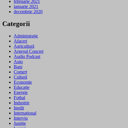
februarie 2021
ianuarie 2021
decembrie 2020
Categorii
Administrație
Afaceri
Agricultură
Argeșul Concret
Audio Podcast
Auto
Bani
Comerț
Cultură
Economie
Educație
Energie
Fotbal
Industrie
Inedit
Internațional
Interviu
Justiție