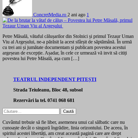
ConcretMedia.ro
2 ani ago
1
Petre Măsală, vătaful călușarilor din Stolnici și primul Tezaur Uman
Viu al Argeșului, ne-a părăsit la acest sfârșit de săptămână. În urmă
cu trei ani și jumătate documentam și publicam povestea acestui
argeșean de excepție. Așadar, în cele ce urmează vă invit să citiți
povestea lui Petre Măsală, așa cum […]
TEATRUL INDEPENDENT PITEȘTI
Strada Teiuleanu, Bloc 48, subsol
Rezervări la tel. 0741 068 681
Caută
după:
Cuvântul trebuie să fie liber, asemenea unui cal sălbatic care nu
cunoaște decât o singură îngrădire, linia orizontului. De aceea, în
spiritul acestei libertăți, am creat această pagină care are drept