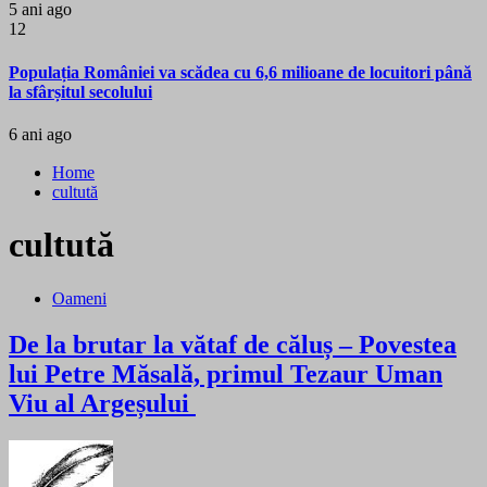
5 ani ago
12
Populația României va scădea cu 6,6 milioane de locuitori până
la sfârșitul secolului
6 ani ago
Home
cultută
cultută
Oameni
De la brutar la vătaf de căluș – Povestea
lui Petre Măsală, primul Tezaur Uman
Viu al Argeșului