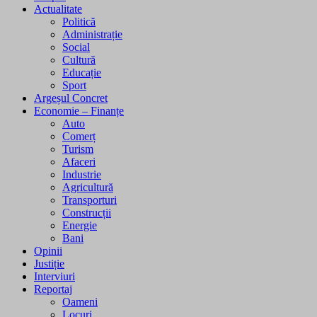
Actualitate
Politică
Administrație
Social
Cultură
Educație
Sport
Argeșul Concret
Economie – Finanțe
Auto
Comerț
Turism
Afaceri
Industrie
Agricultură
Transporturi
Construcții
Energie
Bani
Opinii
Justiție
Interviuri
Reportaj
Oameni
Locuri