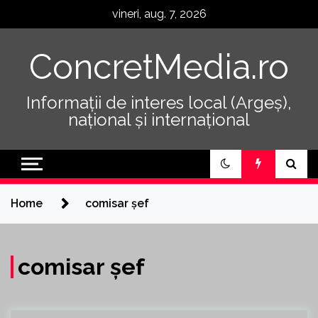
Skip
vineri, aug. 7, 2026
to
content
ConcretMedia.ro
Informații de interes local (Argeș),
național și internațional
Home
comisar șef
comisar șef