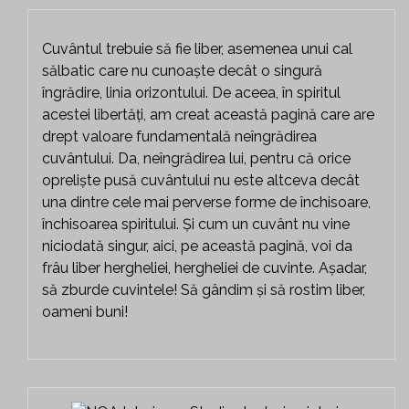
Cuvântul trebuie să fie liber, asemenea unui cal
sălbatic care nu cunoaște decât o singură
îngrădire, linia orizontului. De aceea, în spiritul
acestei libertăți, am creat această pagină care are
drept valoare fundamentală neîngrădirea
cuvântului. Da, neîngrădirea lui, pentru că orice
opreliște pusă cuvântului nu este altceva decât
una dintre cele mai perverse forme de închisoare,
închisoarea spiritului. Și cum un cuvânt nu vine
niciodată singur, aici, pe această pagină, voi da
frâu liber hergheliei, hergheliei de cuvinte. Așadar,
să zburde cuvintele! Să gândim și să rostim liber,
oameni buni!