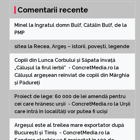
Comentarii recente
Minel
la
Ingratul domn Bulf, Cătălin Bulf, de la
PMP
sitea
la
Recea, Argeș – istorii, povești, legende
Copiii din Lunca Corbului și Săpata învață
„Călușul la firul ierbii” - ConcretMedia.ro
la
Călușul argeșean reînviat de copiii din Mârghia
și Pădureți
Proiect de lege: 60 000 de lei amendă pentru
cei care hrănesc urșii - ConcretMedia.ro
la
Urșii
care intră în localități vor putea fi uciși
Argeșul este al treilea mare exportator după
București și Timiș - ConcretMedia.ro
la