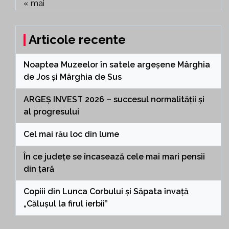
« mai
Articole recente
Noaptea Muzeelor în satele argeșene Mârghia
de Jos și Mârghia de Sus
ARGEȘ INVEST 2026 – succesul normalității și
al progresului
Cel mai rău loc din lume
În ce județe se încasează cele mai mari pensii
din țară
Copiii din Lunca Corbului și Săpata învață
„Călușul la firul ierbii”