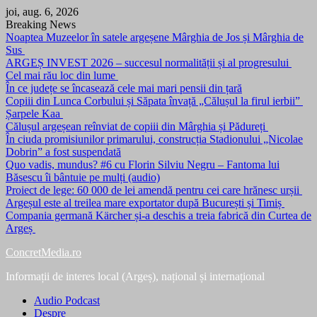
Skip
joi, aug. 6, 2026
to
Breaking News
content
Noaptea Muzeelor în satele argeșene Mârghia de Jos și Mârghia de
Sus
ARGEȘ INVEST 2026 – succesul normalității și al progresului
Cel mai rău loc din lume
În ce județe se încasează cele mai mari pensii din țară
Copiii din Lunca Corbului și Săpata învață „Călușul la firul ierbii”
Șarpele Kaa
Călușul argeșean reînviat de copiii din Mârghia și Pădureți
În ciuda promisiunilor primarului, construcția Stadionului „Nicolae
Dobrin” a fost suspendată
Quo vadis, mundus? #6 cu Florin Silviu Negru – Fantoma lui
Băsescu îi bântuie pe mulți (audio)
Proiect de lege: 60 000 de lei amendă pentru cei care hrănesc urșii
Argeșul este al treilea mare exportator după București și Timiș
Compania germană Kärcher și-a deschis a treia fabrică din Curtea de
Argeș
ConcretMedia.ro
Informații de interes local (Argeș), național și internațional
Audio Podcast
Despre