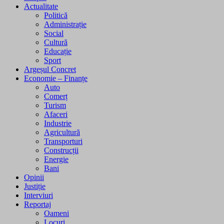
Actualitate
Politică
Administrație
Social
Cultură
Educație
Sport
Argeșul Concret
Economie – Finanțe
Auto
Comerț
Turism
Afaceri
Industrie
Agricultură
Transporturi
Construcții
Energie
Bani
Opinii
Justiție
Interviuri
Reportaj
Oameni
Locuri