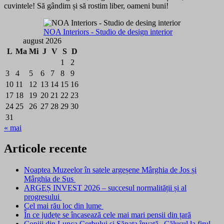
cuvintele! Să gândim și să rostim liber, oameni buni!
NOA Interiors - Studio de design interior
august 2026
L
Ma
Mi
J
V
S
D
1
2
3
4
5
6
7
8
9
10
11
12
13
14
15
16
17
18
19
20
21
22
23
24
25
26
27
28
29
30
31
« mai
Articole recente
Noaptea Muzeelor în satele argeșene Mârghia de Jos și
Mârghia de Sus
ARGEȘ INVEST 2026 – succesul normalității și al
progresului
Cel mai rău loc din lume
În ce județe se încasează cele mai mari pensii din țară
Copiii din Lunca Corbului și Săpata învață „Călușul la firul