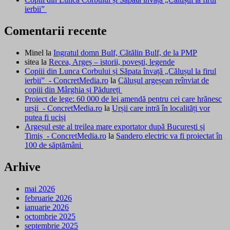
ierbii”
Comentarii recente
Minel
la
Ingratul domn Bulf, Cătălin Bulf, de la PMP
sitea
la
Recea, Argeș – istorii, povești, legende
Copiii din Lunca Corbului și Săpata învață „Călușul la firul
ierbii” - ConcretMedia.ro
la
Călușul argeșean reînviat de
copiii din Mârghia și Pădureți
Proiect de lege: 60 000 de lei amendă pentru cei care hrănesc
urșii - ConcretMedia.ro
la
Urșii care intră în localități vor
putea fi uciși
Argeșul este al treilea mare exportator după București și
Timiș - ConcretMedia.ro
la
Sandero electric va fi proiectat în
100 de săptămâni
Arhive
mai 2026
februarie 2026
ianuarie 2026
octombrie 2025
septembrie 2025