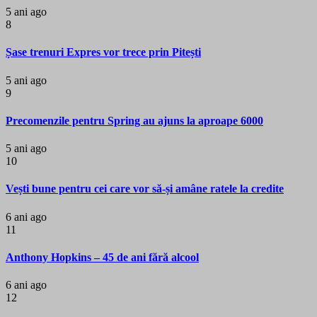
5 ani ago
8
Șase trenuri Expres vor trece prin Pitești
5 ani ago
9
Precomenzile pentru Spring au ajuns la aproape 6000
5 ani ago
10
Vești bune pentru cei care vor să-și amâne ratele la credite
6 ani ago
11
Anthony Hopkins – 45 de ani fără alcool
6 ani ago
12