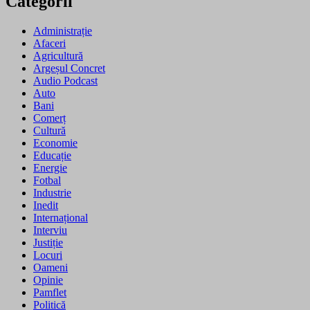
Categorii
Administrație
Afaceri
Agricultură
Argeșul Concret
Audio Podcast
Auto
Bani
Comerț
Cultură
Economie
Educație
Energie
Fotbal
Industrie
Inedit
Internațional
Interviu
Justiție
Locuri
Oameni
Opinie
Pamflet
Politică