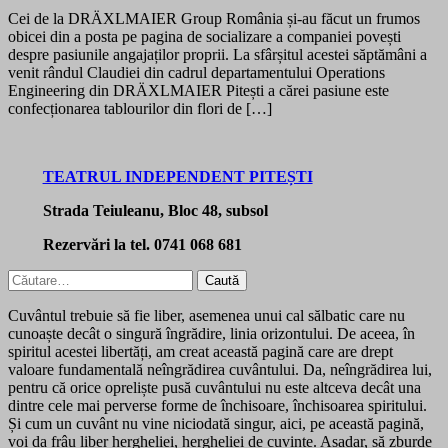
Cei de la DRÄXLMAIER Group România și-au făcut un frumos
obicei din a posta pe pagina de socializare a companiei povești
despre pasiunile angajaților proprii. La sfârșitul acestei săptămâni a
venit rândul Claudiei din cadrul departamentului Operations
Engineering din DRÄXLMAIER Pitești a cărei pasiune este
confecționarea tablourilor din flori de […]
TEATRUL INDEPENDENT PITEȘTI
Strada Teiuleanu, Bloc 48, subsol
Rezervări la tel. 0741 068 681
Caută
după:
Cuvântul trebuie să fie liber, asemenea unui cal sălbatic care nu
cunoaște decât o singură îngrădire, linia orizontului. De aceea, în
spiritul acestei libertăți, am creat această pagină care are drept
valoare fundamentală neîngrădirea cuvântului. Da, neîngrădirea lui,
pentru că orice opreliște pusă cuvântului nu este altceva decât una
dintre cele mai perverse forme de închisoare, închisoarea spiritului.
Și cum un cuvânt nu vine niciodată singur, aici, pe această pagină,
voi da frâu liber hergheliei, hergheliei de cuvinte. Așadar, să zburde