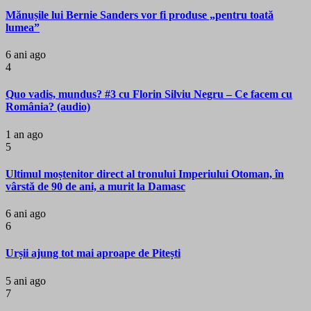
Mănușile lui Bernie Sanders vor fi produse „pentru toată
lumea”
6 ani ago
4
Quo vadis, mundus? #3 cu Florin Silviu Negru – Ce facem cu
România? (audio)
1 an ago
5
Ultimul moștenitor direct al tronului Imperiului Otoman, în
vârstă de 90 de ani, a murit la Damasc
6 ani ago
6
Urșii ajung tot mai aproape de Pitești
5 ani ago
7