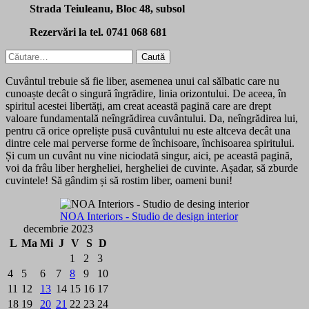
Strada Teiuleanu, Bloc 48, subsol
Rezervări la tel. 0741 068 681
Caută
după:
Cuvântul trebuie să fie liber, asemenea unui cal sălbatic care nu
cunoaște decât o singură îngrădire, linia orizontului. De aceea, în
spiritul acestei libertăți, am creat această pagină care are drept
valoare fundamentală neîngrădirea cuvântului. Da, neîngrădirea lui,
pentru că orice opreliște pusă cuvântului nu este altceva decât una
dintre cele mai perverse forme de închisoare, închisoarea spiritului.
Și cum un cuvânt nu vine niciodată singur, aici, pe această pagină,
voi da frâu liber hergheliei, hergheliei de cuvinte. Așadar, să zburde
cuvintele! Să gândim și să rostim liber, oameni buni!
NOA Interiors - Studio de design interior
decembrie 2023
L
Ma
Mi
J
V
S
D
1
2
3
4
5
6
7
8
9
10
11
12
13
14
15
16
17
18
19
20
21
22
23
24