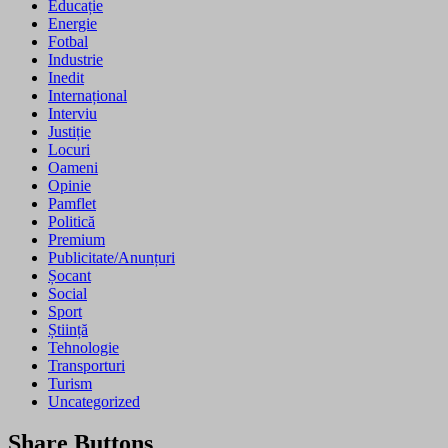
Educație
Energie
Fotbal
Industrie
Inedit
Internațional
Interviu
Justiție
Locuri
Oameni
Opinie
Pamflet
Politică
Premium
Publicitate/Anunțuri
Șocant
Social
Sport
Știință
Tehnologie
Transporturi
Turism
Uncategorized
Share Buttons