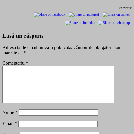
Distribuie
Lasă un răspuns
Adresa ta de email nu va fi publicată.
Câmpurile obligatorii sunt
marcate cu
*
Comentariu
*
Nume
*
Email
*