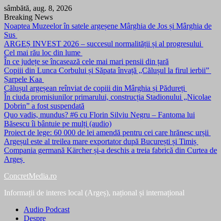
Skip
sâmbătă, aug. 8, 2026
to
Breaking News
content
Noaptea Muzeelor în satele argeșene Mârghia de Jos și Mârghia de
Sus
ARGEȘ INVEST 2026 – succesul normalității și al progresului
Cel mai rău loc din lume
În ce județe se încasează cele mai mari pensii din țară
Copiii din Lunca Corbului și Săpata învață „Călușul la firul ierbii”
Șarpele Kaa
Călușul argeșean reînviat de copiii din Mârghia și Pădureți
În ciuda promisiunilor primarului, construcția Stadionului „Nicolae
Dobrin” a fost suspendată
Quo vadis, mundus? #6 cu Florin Silviu Negru – Fantoma lui
Băsescu îi bântuie pe mulți (audio)
Proiect de lege: 60 000 de lei amendă pentru cei care hrănesc urșii
Argeșul este al treilea mare exportator după București și Timiș
Compania germană Kärcher și-a deschis a treia fabrică din Curtea de
Argeș
ConcretMedia.ro
Informații de interes local (Argeș), național și internațional
Audio Podcast
Despre