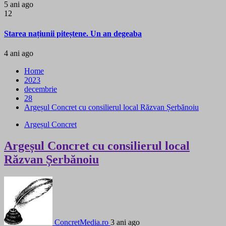
5 ani ago
12
Starea națiunii piteștene. Un an degeaba
4 ani ago
Home
2023
decembrie
28
Argeșul Concret cu consilierul local Răzvan Șerbănoiu
Argeșul Concret
Argeșul Concret cu consilierul local
Răzvan Șerbănoiu
ConcretMedia.ro
3 ani ago