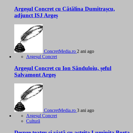
Argeșul Concret cu Cătălina Dumitrașcu,
adjunct ISJ Argeș
ConcretMedia.ro
2 ani ago
Argeșul Concret
Argeșul Concret cu Ion Sănduloiu, șeful
Salvamont Argeș
ConcretMedia.ro
3 ani ago
Argeșul Concret
Cultură
Despre teatru și viață cu actrița Luminița Borta