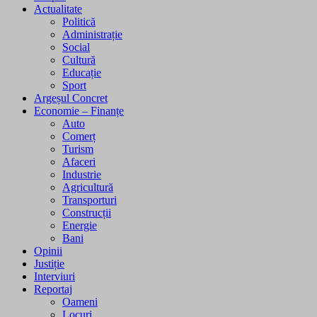
Actualitate
Politică
Administrație
Social
Cultură
Educație
Sport
Argeșul Concret
Economie – Finanțe
Auto
Comerț
Turism
Afaceri
Industrie
Agricultură
Transporturi
Construcții
Energie
Bani
Opinii
Justiție
Interviuri
Reportaj
Oameni
Locuri