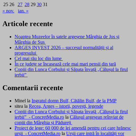
25
26
27
28
29
30
31
« nov.
ian. »
Articole recente
Noaptea Muzeelor în satele argeșene Mârghia de Jos și
Mârghia de Sus
ARGEȘ INVEST 2026 – succesul normalității și al
progresului
Cel mai rău loc din lume
În ce județe se încasează cele mai mari pensii din țară
Copiii din Lunca Corbului și Săpata învață „Călușul la firul
ierbii”
Comentarii recente
Minel
la
Ingratul domn Bulf, Cătălin Bulf, de la PMP
sitea
la
Recea, Argeș – istorii, povești, legende
Copiii din Lunca Corbului și Săpata învață „Călușul la firul
ierbii” - ConcretMedia.ro
la
Călușul argeșean reînviat de
copiii din Mârghia și Pădureți
Proiect de lege: 60 000 de lei amendă pentru cei care hrănesc
urșii - ConcretMedia.ro
la
Urșii care intră în localități vor