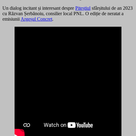
Un dialog incitant și interesant despre
Piteștiul
sfârșitului de an 2023
cu Răzvan Șerbănoiu, consilier local PNL. O ediție de neratat a
emisiunii
Argeșul Concret
.