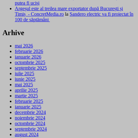
putea fi uciși
Argeșul este al treilea mare exportator după București și
Timiș - ConcretMedia.ro
la
Sandero electric va fi proiectat în
100 de săptămâni
Arhive
mai 2026
februarie 2026
ianuarie 2026
octombrie 2025
septembrie 2025
iulie 2025
iunie 2025
mai 2025
aprilie 2025
martie 2025
februarie 2025
ianuarie 2025
decembrie 2024
noiembrie 2024
octombrie 2024
septembrie 2024
august 2024