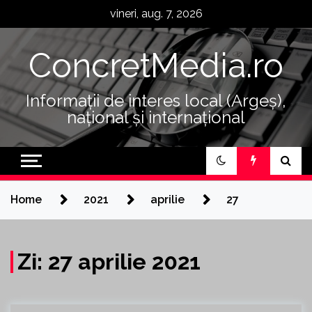
Skip
vineri, aug. 7, 2026
to
content
ConcretMedia.ro
Informații de interes local (Argeș),
național și internațional
Home
2021
aprilie
27
Zi:
27 aprilie 2021