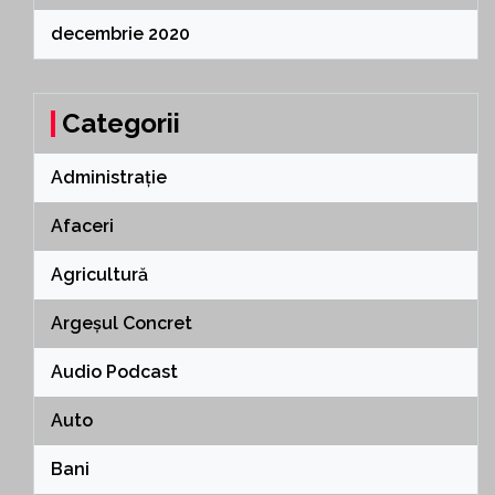
decembrie 2020
Categorii
Administrație
Afaceri
Agricultură
Argeșul Concret
Audio Podcast
Auto
Bani