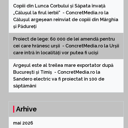
Copiii din Lunca Corbului și Săpata învață
„Călușul la firul ierbii” - ConcretMedia.ro
la
Călușul argeșean reînviat de copiii din Mârghia
și Pădureți
Proiect de lege: 60 000 de lei amendă pentru
cei care hrănesc urșii - ConcretMedia.ro
la
Urșii
care intră în localități vor putea fi uciși
Argeșul este al treilea mare exportator după
București și Timiș - ConcretMedia.ro
la
Sandero electric va fi proiectat în 100 de
săptămâni
Arhive
mai 2026