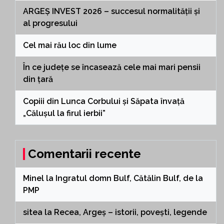
ARGEȘ INVEST 2026 – succesul normalității și
al progresului
Cel mai rău loc din lume
În ce județe se încasează cele mai mari pensii
din țară
Copiii din Lunca Corbului și Săpata învață
„Călușul la firul ierbii”
Comentarii recente
Minel
la
Ingratul domn Bulf, Cătălin Bulf, de la
PMP
sitea
la
Recea, Argeș – istorii, povești, legende