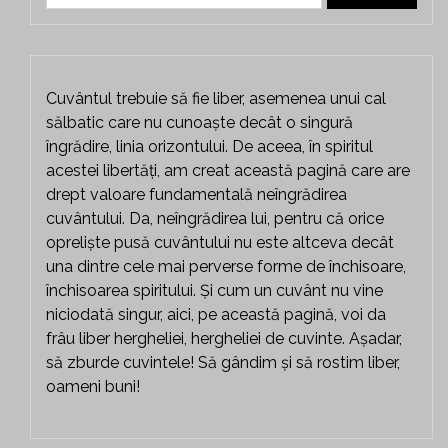
Cuvântul trebuie să fie liber, asemenea unui cal
sălbatic care nu cunoaște decât o singură
îngrădire, linia orizontului. De aceea, în spiritul
acestei libertăți, am creat această pagină care are
drept valoare fundamentală neîngrădirea
cuvântului. Da, neîngrădirea lui, pentru că orice
opreliște pusă cuvântului nu este altceva decât
una dintre cele mai perverse forme de închisoare,
închisoarea spiritului. Și cum un cuvânt nu vine
niciodată singur, aici, pe această pagină, voi da
frâu liber hergheliei, hergheliei de cuvinte. Așadar,
să zburde cuvintele! Să gândim și să rostim liber,
oameni buni!