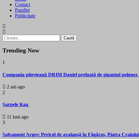
Contact
Pamflet
Publicitate
Caută
după:
Trending Now
1
Compania piteșteană DRIM Daniel preluată de gigantul polone
2 ani ago
2
Șarpele Kaa
11 luni ago
3
Salvamont Argeș: Pericol de avalanșă în Făgăraș, Piatra Craiului