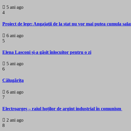
5 ani ago
4
Proiect de lege: Angajaţii de la stat nu vor mai putea cumula sala
6 ani ago
5
Elena Lasconi și-a găsit înlocuitor pentru o zi
5 ani ago
6
Călugărița
6 ani ago
7
Electroargeș – raiul hoților de argint industrial în comunism
2 ani ago
8