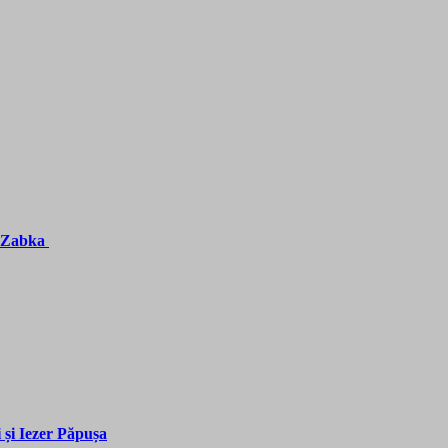
z Zabka
 și Iezer Păpușa