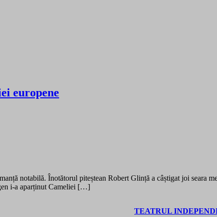
iei europene
rmanță notabilă. Înotătorul piteștean Robert Glință a câștigat joi seara
gen i-a aparținut Cameliei […]
TEATRUL INDEPENDE