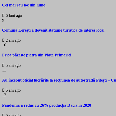
Cel mai rău loc din lume
6 luni ago
9
Comuna Lerești a devenit stațiune turistică de interes local
2 ani ago
10
Frica păzește piatra din Piața Primăriei
5 ani ago
11
Au început oficial lucrările la secțiunea de autostradă Pitești – C
5 ani ago
12
Pandemia a redus cu 26% producția Dacia în 2020
6 ani ago