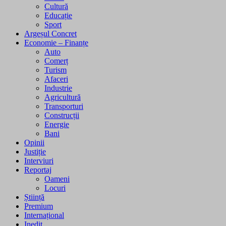
Cultură
Educație
Sport
Argeșul Concret
Economie – Finanțe
Auto
Comerț
Turism
Afaceri
Industrie
Agricultură
Transporturi
Construcții
Energie
Bani
Opinii
Justiție
Interviuri
Reportaj
Oameni
Locuri
Știință
Premium
Internațional
Inedit