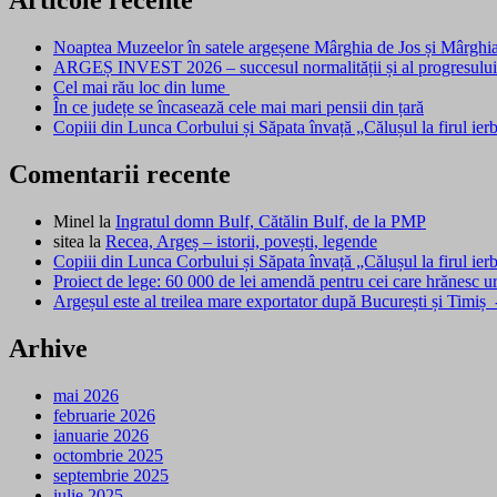
Articole recente
Noaptea Muzeelor în satele argeșene Mârghia de Jos și Mârghi
ARGEȘ INVEST 2026 – succesul normalității și al progresulu
Cel mai rău loc din lume
În ce județe se încasează cele mai mari pensii din țară
Copiii din Lunca Corbului și Săpata învață „Călușul la firul ier
Comentarii recente
Minel
la
Ingratul domn Bulf, Cătălin Bulf, de la PMP
sitea
la
Recea, Argeș – istorii, povești, legende
Copiii din Lunca Corbului și Săpata învață „Călușul la firul ie
Proiect de lege: 60 000 de lei amendă pentru cei care hrănesc u
Argeșul este al treilea mare exportator după București și Timiș
Arhive
mai 2026
februarie 2026
ianuarie 2026
octombrie 2025
septembrie 2025
iulie 2025