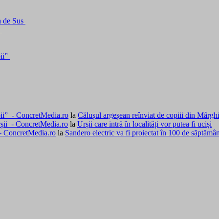
a de Sus
i
bii”
rbii” - ConcretMedia.ro
la
Călușul argeșean reînviat de copiii din Mârgh
rșii - ConcretMedia.ro
la
Urșii care intră în localități vor putea fi uciși
 - ConcretMedia.ro
la
Sandero electric va fi proiectat în 100 de săptămâ