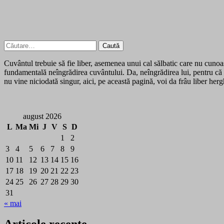
Caută
după:
Cuvântul trebuie să fie liber, asemenea unui cal sălbatic care nu cunoașt
fundamentală neîngrădirea cuvântului. Da, neîngrădirea lui, pentru că 
nu vine niciodată singur, aici, pe această pagină, voi da frâu liber her
august 2026
L
Ma
Mi
J
V
S
D
1
2
3
4
5
6
7
8
9
10
11
12
13
14
15
16
17
18
19
20
21
22
23
24
25
26
27
28
29
30
31
« mai