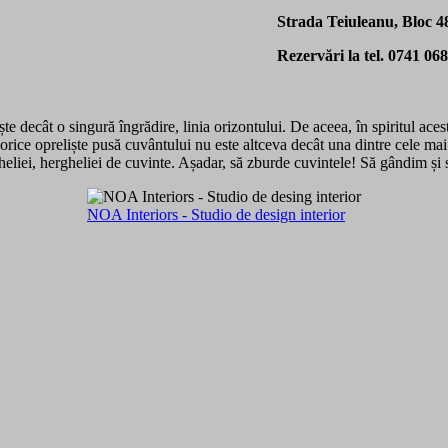
Strada Teiuleanu, Bloc 48
Rezervări la tel. 0741 06
e decât o singură îngrădire, linia orizontului. De aceea, în spiritul acest
orice opreliște pusă cuvântului nu este altceva decât una dintre cele mai
gheliei, hergheliei de cuvinte. Așadar, să zburde cuvintele! Să gândim și 
NOA Interiors - Studio de design interior