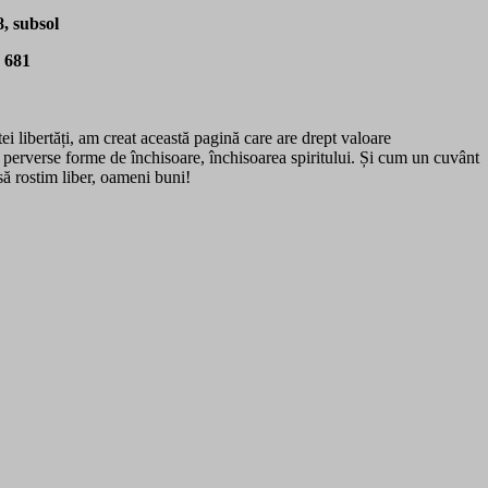
, subsol
8 681
ei libertăți, am creat această pagină care are drept valoare
 perverse forme de închisoare, închisoarea spiritului. Și cum un cuvânt
să rostim liber, oameni buni!