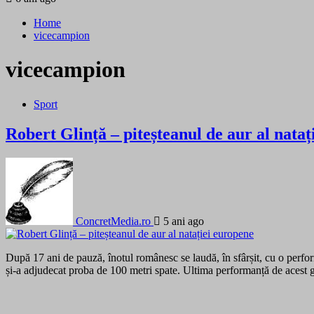
Home
vicecampion
vicecampion
Sport
Robert Glință – piteșteanul de aur al nataț
ConcretMedia.ro
5 ani ago
După 17 ani de pauză, înotul românesc se laudă, în sfârșit, cu o perfo
și-a adjudecat proba de 100 metri spate. Ultima performanță de acest 