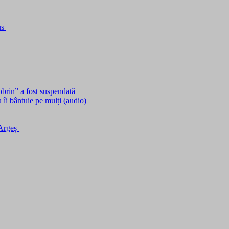
us
obrin” a fost suspendată
îi bântuie pe mulți (audio)
 Argeș