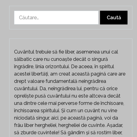
Caută
după:
Cuvântul trebuie să fie liber, asemenea unui cal
sălbatic care nu cunoaște decât o singură
îngrădire, linia orizontului. De aceea, în spiritul
acestei libertăți, am creat această pagină care are
drept valoare fundamentală neîngrădirea
cuvântului. Da, neîngrădirea lui, pentru că orice
opreliște pusă cuvântului nu este altceva decât
una dintre cele mai perverse forme de închisoare,
închisoarea spiritului. Și cum un cuvânt nu vine
niciodată singur, aici, pe această pagină, voi da
frâu liber hergheliei, hergheliei de cuvinte. Așadar,
să zburde cuvintele! Să gândim și să rostim liber,