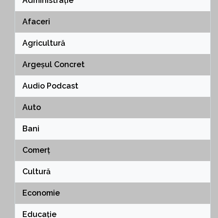
Administrație
Afaceri
Agricultură
Argeșul Concret
Audio Podcast
Auto
Bani
Comerț
Cultură
Economie
Educație