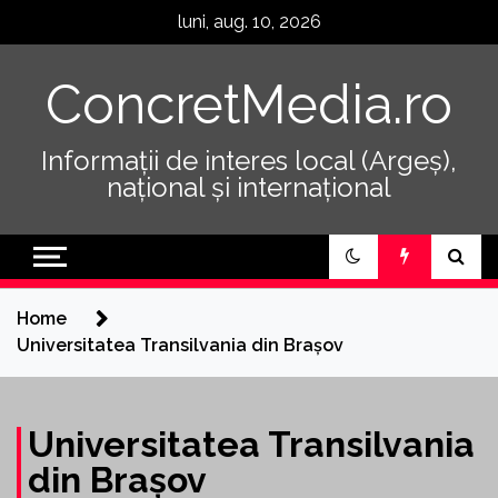
Skip
luni, aug. 10, 2026
to
content
ConcretMedia.ro
Informații de interes local (Argeș),
național și internațional
Home
Universitatea Transilvania din Brașov
Universitatea Transilvania
din Brașov