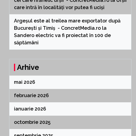
cei care hrănesc urșii - ConcretMedia.ro
la
Urșii
care intră în localități vor putea fi uciși
Argeșul este al treilea mare exportator după
București și Timiș - ConcretMedia.ro
la
Sandero electric va fi proiectat în 100 de
săptămâni
Arhive
mai 2026
februarie 2026
ianuarie 2026
octombrie 2025
septembrie 2025