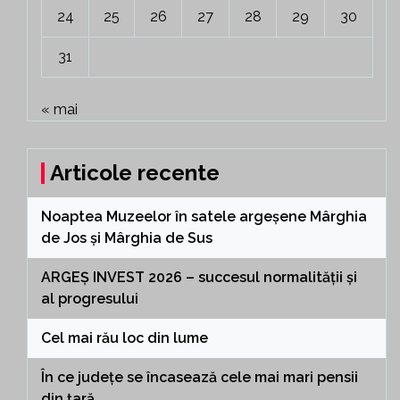
24
25
26
27
28
29
30
31
« mai
Articole recente
Noaptea Muzeelor în satele argeșene Mârghia
de Jos și Mârghia de Sus
ARGEȘ INVEST 2026 – succesul normalității și
al progresului
Cel mai rău loc din lume
În ce județe se încasează cele mai mari pensii
din țară