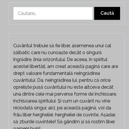
Caută
după:
Cuvântul trebuie să fie liber, asemenea unui cal
sălbatic care nu cunoaște decât o singură
îngrădire, linia orizontului. De aceea, în spiritul
acestei libertăți, am creat această pagină care are
drept valoare fundamentală neîngrădirea
cuvântului. Da, neîngrădirea lui, pentru că orice
opreliște pusă cuvântului nu este altceva decât
una dintre cele mai perverse forme de închisoare,
închisoarea spiritului. Și cum un cuvânt nu vine
niciodată singur, aici, pe această pagină, voi da
frâu liber hergheliei, hergheliei de cuvinte. Așadar,
să zburde cuvintele! Să gândim și să rostim liber,
oameni buni!