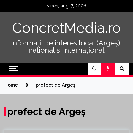
Skip
vineri, aug. 7, 2026
to
content
ConcretMedia.ro
Informații de interes local (Argeș),
național și internațional
Home
prefect de Argeș
prefect de Argeș