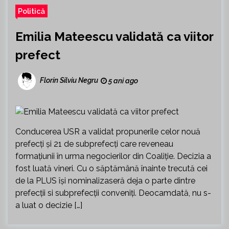
Politică
Emilia Mateescu validată ca viitor
prefect
Florin Silviu Negru
5 ani ago
Conducerea USR a validat propunerile celor nouă
prefecți și 21 de subprefecți care reveneau
formațiunii în urma negocierilor din Coaliție. Decizia a
fost luată vineri. Cu o săptămână înainte trecută cei
de la PLUS își nominalizaseră deja o parte dintre
prefecții si subprefecții conveniți. Deocamdată, nu s-
a luat o decizie […]