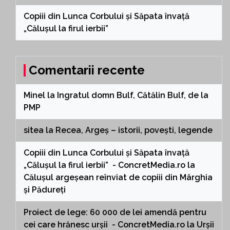
Copiii din Lunca Corbului și Săpata învață
„Călușul la firul ierbii”
Comentarii recente
Minel
la
Ingratul domn Bulf, Cătălin Bulf, de la
PMP
sitea
la
Recea, Argeș – istorii, povești, legende
Copiii din Lunca Corbului și Săpata învață
„Călușul la firul ierbii” - ConcretMedia.ro
la
Călușul argeșean reînviat de copiii din Mârghia
și Pădureți
Proiect de lege: 60 000 de lei amendă pentru
cei care hrănesc urșii - ConcretMedia.ro
la
Urșii