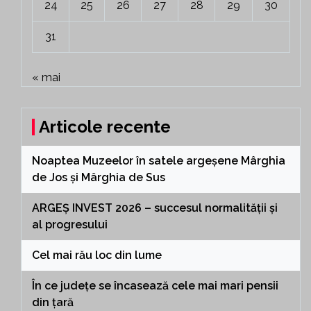
24
25
26
27
28
29
30
31
« mai
Articole recente
Noaptea Muzeelor în satele argeșene Mârghia
de Jos și Mârghia de Sus
ARGEȘ INVEST 2026 – succesul normalității și
al progresului
Cel mai rău loc din lume
În ce județe se încasează cele mai mari pensii
din țară