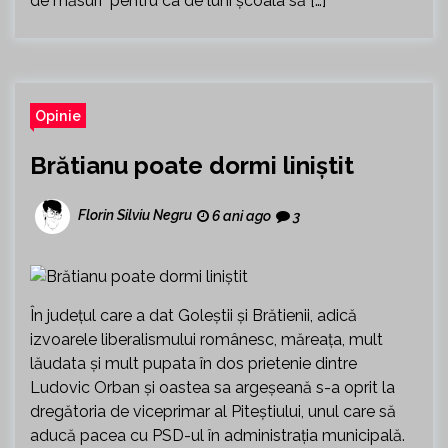
de măsuri pentru ca de luni școala să […]
Opinie
Brătianu poate dormi liniștit
Florin Silviu Negru
6 ani ago
3
În județul care a dat Goleștii și Brătienii, adică
izvoarele liberalismului românesc, măreața, mult
lăudata și mult pupata în dos prietenie dintre
Ludovic Orban și oastea sa argeșeană s-a oprit la
dregătoria de viceprimar al Piteștiului, unul care să
aducă pacea cu PSD-ul în administrația municipală.